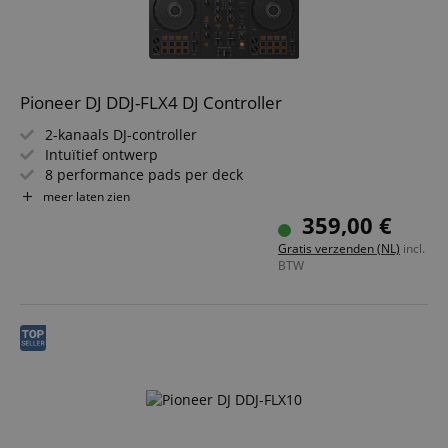
Pioneer DJ DDJ-FLX4 DJ Controller
2-kanaals DJ-controller
Intuïtief ontwerp
8 performance pads per deck
Smart Fader-functie
meer laten zien
Smart CFX-functie
359,00 €
Al vrijgeschakeld voor rekordbox DJ en Serato DJ Lite
Gratis verzenden (NL)
incl.
BTW