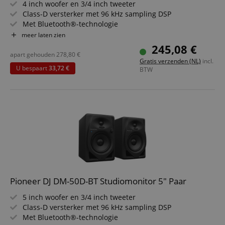
4 inch woofer en 3/4 inch tweeter
user sess
across p
Class-D versterker met 96 kHz sampling DSP
requests
Met Bluetooth®-technologie
2-weg bassreflex actieve monitorluidspreker
apay-session-set
11 maanden
This cook
meer laten zien
Amazon.com
4 weken
by Amaz
Inc.
Eenvoudige integratie met DJ- en productiemateriaal
245,08 €
Session 
www.kirstein.nl
Besparingsset inclusief statief
apart gehouden
278,80
€
are used
Gratis verzenden (NL)
incl.
server to
U bespaart
33,72 €
BTW
informat
about us
activitie
can easil
where th
off on th
pages.
amazon-pay-
Sessie
This cook
Amazon
connectedAuth
associat
www.kirstein.nl
Amazon 
is used t
facilitate
authenti
and pay
transact
Pioneer DJ DM-50D-BT Studiomonitor 5" Paar
securely.
5 inch woofer en 3/4 inch tweeter
session-token
11 maanden
This cook
Amazon
4 weken
used to 
.amazon.com
Class-D versterker met 96 kHz sampling DSP
an anon
Met Bluetooth®-technologie
user ses
the serve