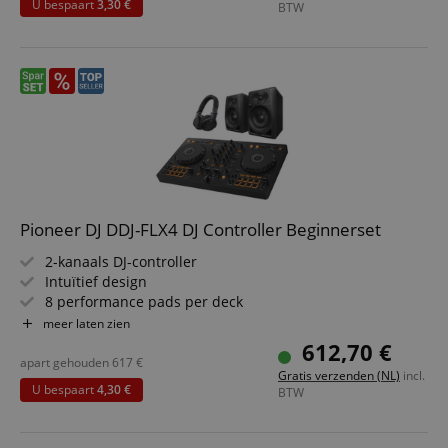
U bespaart
3,30 €
BTW
Pioneer DJ DDJ-FLX4 DJ Controller Beginnerset
2-kanaals DJ-controller
Intuïtief design
8 performance pads per deck
Smart Fader-functie
meer laten zien
Smart CFX-functie
612,70 €
Reeds vrijgeschakeld voor rekordbox DJ en Serato DJ Lite
apart gehouden
617
€
Gratis verzenden (NL)
incl.
Bespaarset inclusief studiomonitors en DJ-koptelefoon
U bespaart
4,30 €
BTW