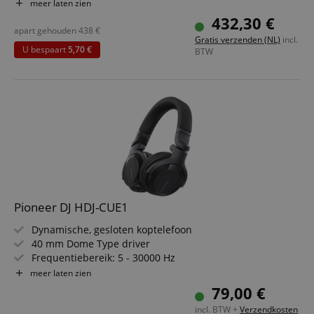
Smart Fader-functie
meer laten zien
Smart CFX-functie
432,30 €
Reeds vrijgeschakeld voor rekordbox DJ en Serato DJ Lite
apart gehouden
438
€
Gratis verzenden (NL)
incl.
Besparingsset inclusief DJ-koptelefoon
U bespaart
5,70 €
BTW
Pioneer DJ HDJ-CUE1
Dynamische, gesloten koptelefoon
40 mm Dome Type driver
Frequentiebereik: 5 - 30000 Hz
Impedantie: 32 Ohm
meer laten zien
Inclusief 1,2 m spiraalkabel
79,00 €
incl. BTW +
Verzendkosten