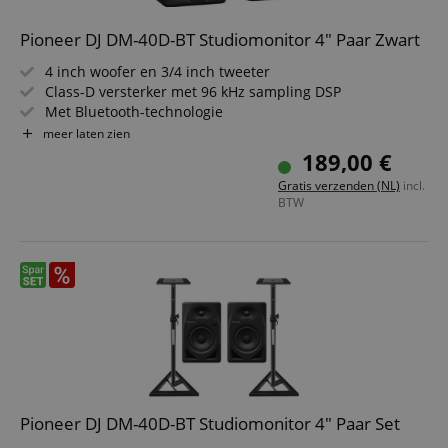
correct worden gebruikt.
Aanbieder /
Pioneer DJ DM-40D-BT Studiomonitor 4" Paar Zwart
Naam
Vervaldatum
Omschri
Domein
4 inch woofer en 3/4 inch tweeter
CookieScriptConsent
1 jaar 1
Deze coo
CookieScript
Class-D versterker met 96 kHz sampling DSP
maand
wordt ge
.kirstein.nl
door de 
Met Bluetooth-technologie
Script.c
2-weg bassreflex actieve monitorluidspreker
meer laten zien
om de
cookiev
Eenvoudige integratie met DJ- en productieapparatuur
189,00 €
van bezo
Stijlvol design, verkrijgbaar in twee kleuren
onthoud
Gratis verzenden (NL)
incl.
cookieb
BTW
Cookie-S
moet cor
werken.
session-id-apay
11 maanden
This cook
Amazon
4 weken
used to
.amazon.com
the user
on the w
particula
relation 
payment 
Google Privacy Policy
ensuring
and effe
checkou
experien
Pioneer DJ DM-40D-BT Studiomonitor 4" Paar Set
FPGSID
.kirstein.nl
29 minuten
This cook
57 seconden
used to 