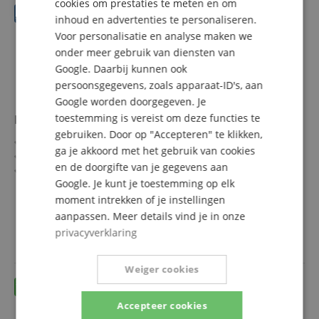
cookies om prestaties te meten en om
inhoud en advertenties te personaliseren.
SPANISH
Voor personalisatie en analyse maken we
onder meer gebruik van diensten van
Google. Daarbij kunnen ook
persoonsgegevens, zoals apparaat-ID's, aan
Google worden doorgegeven. Je
Pioneer DJ DJC-RX3 BAG Softcase
toestemming is vereist om deze functies te
gebruiken. Door op "Accepteren" te klikken,
EVA Durashock spuitgietvorm
ga je akkoord met het gebruik van cookies
Geschikt voor Pioneer XDJ-RX3
en de doorgifte van je gegevens aan
Zwarte dichte fleece voering
Google. Je kunt je toestemming op elk
Piepschuim in het deksel
meer laten zien
Lichtgewicht & duurzaam
moment intrekken of je instellingen
149,00 €
aanpassen. Meer details vind je in onze
Gratis verzenden (NL)
incl.
privacyverklaring
BTW
Weiger cookies
Accepteer cookies