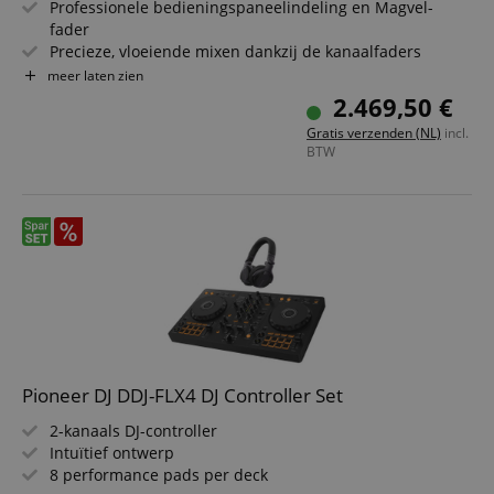
Professionele bedieningspaneelindeling en Magvel-
fader
Precieze, vloeiende mixen dankzij de kanaalfaders
8 professionele Beat FX-effecten
meer laten zien
Robuuste Magvel-faders
2.469,50 €
Laag-latentie DVS-besturing via rekordbox
Gratis verzenden (NL)
incl.
Inclusief 2 Pioneer DJ XDJ-700 DJ-multiplayer
BTW
Pioneer DJ DDJ-FLX4 DJ Controller Set
2-kanaals DJ-controller
Intuïtief ontwerp
8 performance pads per deck