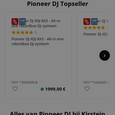
Pioneer DJ Topseller
1
3
Pioneer DJ XDJ-RR
Pioneer DJ XDJ-RX3 - All-in-one
rekordbox DJ-systeem
RRP *
2099,00
€
RRP *
1249,00
€
1999,00
€
Alles van Pioneer DJ bij Kirstein