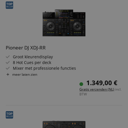
Pioneer DJ XDJ-RR
Groot kleurendisplay
8 Hot Cues per deck
Mixer met professionele functies
Ondersteunt tot 2 USB-opslagapparaten
meer laten zien
Externe audio-ingang
1.349,00 €
Gratis verzenden (NL)
incl.
BTW