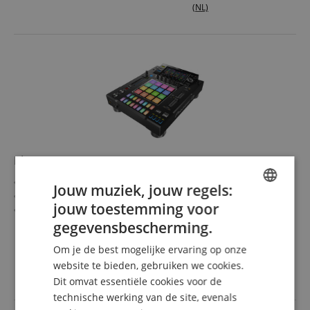
(NL)
Pioneer DJ DJS-1000
7-inch fullcolor touchscreendisplay
Jouw muziek, jouw regels:
Stepsequencer met 16 multicolor step-invoertoetsen
jouw toestemming voor
Multicolor performance-pads
ENGLISH
Live-sampling
gegevensbescherming.
meer laten zien
GERMAN
Touchstrip voor pitch-bend functie
1.469,00 €
Om je de best mogelijke ervaring op onze
Precieze synchronisatie dankzij beat sync
DUTCH
Gratis verzenden (NL)
incl.
website te bieden, gebruiken we cookies.
BTW
Dit omvat essentiële cookies voor de
FRENCH
technische werking van de site, evenals
ITALIAN