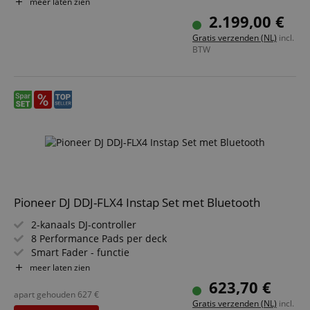
mogelijk tijdens het afspelen
meer laten zien
Werkt via rekordbox USB of de rekordbox-app
2.199,00 €
(inbegrepen)
Gratis verzenden (NL)
incl.
Professionele DJ-functies zoals Quantize, Beat Sync, Slip-
BTW
modus, Beat-teller, toonsoort-analyseweergave en
Active-Loop
Loop-Slice-functie die met de gevoelige pads getriggerd
kan worden
MIDI-besturing
Pioneer DJ DDJ-FLX4 Instap Set met Bluetooth
2-kanaals DJ-controller
8 Performance Pads per deck
Smart Fader - functie
Smart CFX - functie
meer laten zien
Al vrijgeschakeld voor rekordbox DJ en Serato DJ Lite
623,70 €
Besparingsset inclusief Pioneer DJ DM-40D-BT
apart gehouden
627
€
Gratis verzenden (NL)
incl.
studiomonitor 4" paar en DJ-koptelefoon