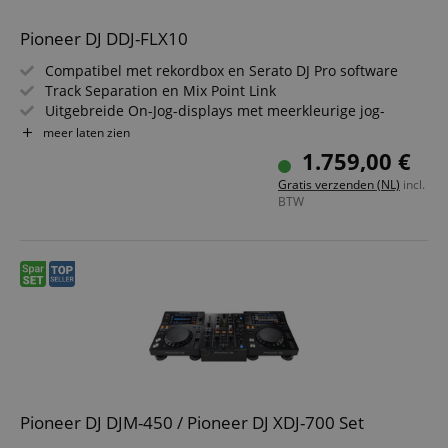
Pioneer DJ DDJ-FLX10
Compatibel met rekordbox en Serato DJ Pro software
Track Separation en Mix Point Link
Uitgebreide On-Jog-displays met meerkleurige jog-
ringen
meer laten zien
DMX-uitgang voor rekordbox Lighting
1.759,00 €
Geavanceerde MAGVEL FADER
Gratis verzenden (NL)
incl.
Iconisch, intuïtief design
BTW
Pioneer DJ DJM-450 / Pioneer DJ XDJ-700 Set