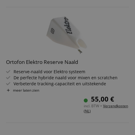
Ortofon Elektro Reserve Naald
Reserve-naald voor Elektro systeem
De perfecte hybride naald voor mixen en scratchen
Verbeterde tracking-capaciteit en uitstekende
geluidskwaliteit
meer laten zien
Zeer hoog uitgangsvermogen
55,00 €
Sferische diamantnaald
incl. BTW +
Verzendkosten
Volle, ronde klank
(NL)