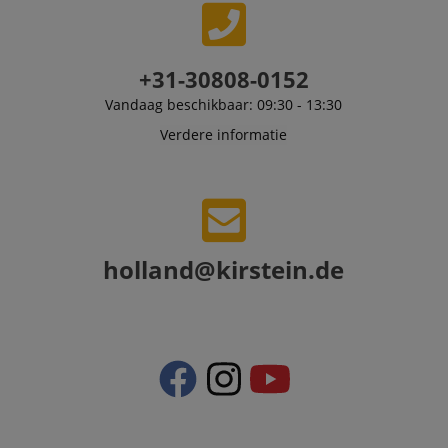
scarab.visitor
Emarsys
11 maanden
This cookie is
.kirstein.nl
4 weken
used to track
visitors for the
purpose of
+31-30808-0152
delivering
personalized
Vandaag beschikbaar: 09:30 - 13:30
product
recommendatio
Verdere informatie
and advertising
holland@kirstein.de