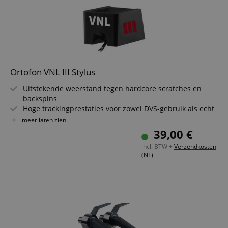
Ortofon VNL III Stylus
Uitstekende weerstand tegen hardcore scratches en
backspins
Hoge trackingprestaties voor zowel DVS-gebruik als echt
vinyl
meer laten zien
Optimale balans tussen output en geluidskwaliteit
39,00 €
Hoge precisie en duurzaamheid
incl. BTW +
Verzendkosten
Hoge stijfheid en resonantievrij
(NL)
Bevat een VNL III stylus zonder VNL elementbody