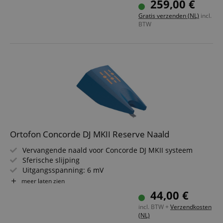
259,00 €
Gratis verzenden (NL)
incl.
BTW
Ortofon Concorde DJ MKII Reserve Naald
Vervangende naald voor Concorde DJ MKII systeem
Sferische slijping
Uitgangsspanning: 6 mV
Frequentiebereik: 20 - 20.000 Hz
meer laten zien
Lange levensduur
44,00 €
Geschikt voor scratching & back cueing
incl. BTW +
Verzendkosten
(NL)