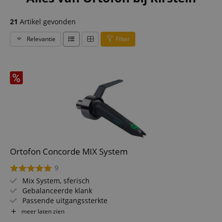
21
Artikel gevonden
Relevantie
Filter
Ortofon Concorde MIX System
9
Mix System, sferisch
Gebalanceerde klank
Passende uitgangssterkte
Evenwichtige geluidsweergave
meer laten zien
Lange duurzaamheid