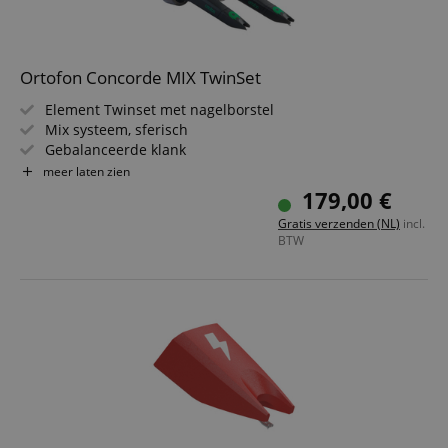
Ortofon Concorde MIX TwinSet
Element Twinset met nagelborstel
Mix systeem, sferisch
Gebalanceerde klank
Passende uitgangssterkte
meer laten zien
Uitgebalanceerde geluidsweergave
179,00 €
Lange duurzaamheid
Gratis verzenden (NL)
incl.
Geschikt voor scratching en back cueing
BTW