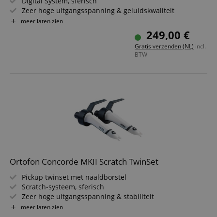
Digital System, sferisch
Zeer hoge uitgangsspanning & geluidskwaliteit
Vermindering van storingssignalen op timecode-platen
meer laten zien
Vooral geschikt voor DVS-systemen
249,00 €
Gratis verzenden (NL)
incl.
BTW
Ortofon Concorde MKII Scratch TwinSet
Pickup twinset met naaldborstel
Scratch-systeem, sferisch
Zeer hoge uitgangsspanning & stabiliteit
Uitstekende tracking
meer laten zien
Geschikt voor complex scratchen & backcueing