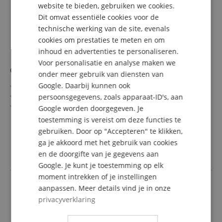
DUTCH
website te bieden, gebruiken we cookies.
Dit omvat essentiële cookies voor de
FRENCH
technische werking van de site, evenals
ITALIAN
cookies om prestaties te meten en om
inhoud en advertenties te personaliseren.
SPANISH
Voor personalisatie en analyse maken we
Ortofon Concorde Pro S Reserve Naald Zwart
onder meer gebruik van diensten van
Google. Daarbij kunnen ook
Reserve-naald voor Pro S Concorde & Pro S OM System
Sferische slijping
persoonsgegevens, zoals apparaat-ID's, aan
Uitgangsspanning (5 cm/s): 5 mV
Google worden doorgegeven. Je
Frequentiebereik: 20 - 18.000 Hz
meer laten zien
toestemming is vereist om deze functies te
Uitstekend geschikt om te scratchen
36,40 €
gebruiken. Door op "Accepteren" te klikken,
Weinig vinylslijtage & goede klank
ga je akkoord met het gebruik van cookies
incl. BTW +
Verzendkosten
(NL)
en de doorgifte van je gegevens aan
Google. Je kunt je toestemming op elk
moment intrekken of je instellingen
aanpassen. Meer details vind je in onze
privacyverklaring