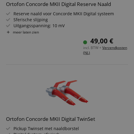
Ortofon Concorde MKII Digital Reserve Naald
Reserve naald voor Concorde MKII Digital systeem
Sferische slijping
Uitgangsspanning: 10 mV
Frequentiebereik: 20 - 18.000 Hz
meer laten zien
Vermindering van storingssignalen op timecode-platen
49,00 €
Vooral geschikt voor DVS-systemen
incl. BTW +
Verzendkosten
(NL)
Ortofon Concorde MKII Digital TwinSet
Pickup Twinset met naaldborstel