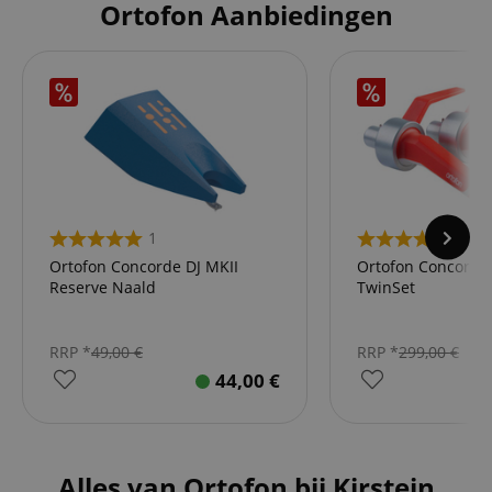
Ortofon Aanbiedingen
1
6
Ortofon Concorde DJ MKII
Ortofon Concorde 
Reserve Naald
TwinSet
RRP *
49,00
€
RRP *
299,00
€
44,00
€
Alles van Ortofon bij Kirstein