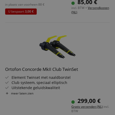
85,00 €
Geschikt voor scratchen en back cueing
in plaats van voorheen
88
€
incl. BTW +
Verzendkosten
U bespaart
3,00 €
(NL)
Ortofon Concorde MkII Club TwinSet
Element Twinset met naaldborstel
Club systeem, speciaal elliptisch
Uitstekende geluidskwaliteit
Zeer hoge uitgangsspanning
meer laten zien
Uitgebreide tracking van de geluidsdrager
299,00 €
Hoogwaardige geluidsweergave
Gratis verzenden (NL)
incl.
Geschikt voor club- en studiogebruik
BTW