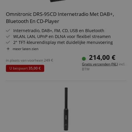
Omnitronic DRS-95CD Internetradio Met DAB+,
Bluetooth En CD-Player
Internetradio, DAB+, FM, CD, USB en Bluetooth
WLAN, LAN, UPnP en DLNA voor flexibel streamen
2" TFT-kleurendisplay met duidelijke menuvoering
Analoge en digitale uitgangen voor externe systemen
meer laten zien
Sleep-timer, wekker en praktische favorietenlijsten
214,00 €
Robuuste 9,5" metalen behuizing met montagehoeken
in plaats van voorheen
249
€
Gratis verzenden (NL)
incl.
voor rack
U bespaart
35,00 €
BTW