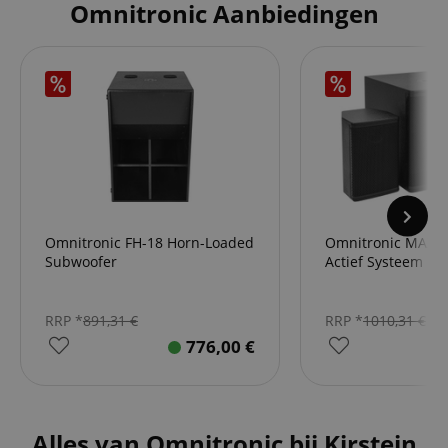
Omnitronic Aanbiedingen
Omnitronic FH-18 Horn-Loaded
Omnitronic MAXX
Subwoofer
Actief Systeem
RRP *
891,31
€
RRP *
1010,31
€
776,00
€
Alles van Omnitronic bij Kirstein