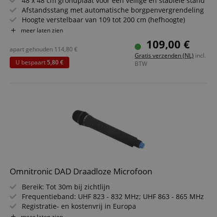
48 x 48 cm grondplaat voor een veilige en stabiele stand
Afstandsstang met automatische borgpenvergrendeling
Hoogte verstelbaar van 109 tot 200 cm (hefhoogte)
Geïntegreerde luchtvering voor gecontroleerd laten
meer laten zien
zakken
109,00 €
35 mm opname met extra M10-binnendraad
apart gehouden
114,80
€
Gratis verzenden (NL)
incl.
Robuuste stalen constructie inclusief transporttas
U bespaart
5,80 €
BTW
Omnitronic DAD Draadloze Microfoon
Bereik: Tot 30m bij zichtlijn
Frequentieband: UHF 823 - 832 MHz; UHF 863 - 865 MHz
Registratie- en kostenvrij in Europa
Frequentiekeuze: 16 schakelbare frequenties
meer laten zien