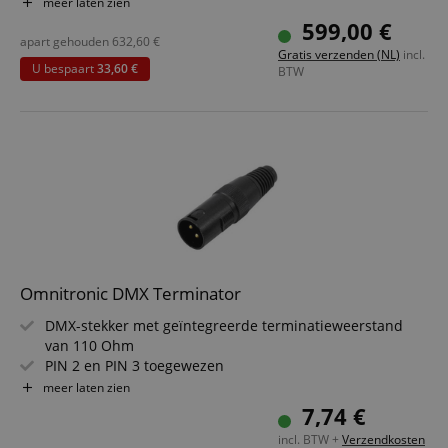
Ideaal voor mobiele dj's, eenmansbands, clubs en bars
meer laten zien
2 draadloze microfoons en geïntegreerde UHF-ontvanger
599,00 €
in de mixer
apart gehouden
632,60
€
Gratis verzenden (NL)
incl.
Voordeelpakket inclusief Pronomic Powermake 800
U bespaart
33,60 €
BTW
powermixer met draadloze microfoons, speakerkabel en
luidsprekerstatief
Omnitronic DMX Terminator
DMX-stekker met geïntegreerde terminatieweerstand
van 110 Ohm
PIN 2 en PIN 3 toegewezen
Terminatieweerstand voor een seriële DMX-keten
meer laten zien
3-polige XLR-stekker
7,74 €
incl. BTW +
Verzendkosten