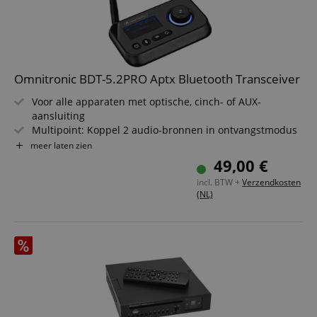
Omnitronic BDT-5.2PRO Aptx Bluetooth Transceiver
Voor alle apparaten met optische, cinch- of AUX-
aansluiting
Multipoint: Koppel 2 audio-bronnen in ontvangstmodus
Dual-Link: Stream geluid naar 2 Bluetooth-apparaten in
meer laten zien
zendmodus
49,00 €
Muziekbediening in ontvangstmodus: Play, pauze,
incl. BTW +
Verzendkosten
volume
(NL)
Audio In/Out via 3,5 mm jack en Toslink-aansluiting
(optisch)
Inclusief USB-kabel, audiokabel (3,5 mm jack), Toslink-
kabel