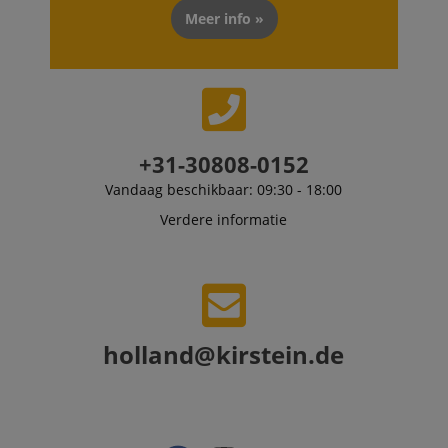
visitors for the
Meer info »
purpose of
delivering
personalized
product
recommendatio
and advertising
+31-30808-0152
Vandaag beschikbaar: 09:30 - 18:00
Verdere informatie
holland@kirstein.de