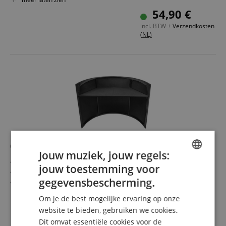
Frequentiebereik: 50 - 18000 Hz
54,90 €
Richtingskarakteristiek: Cardioïde
incl. BTW +
Verzendkosten
(NL)
Omnitronic Curved Mobile Event Stand DJ Tafel
Jouw muziek, jouw regels:
Gemakkelijk te vervoeren
jouw toestemming voor
ENGLISH
Licht stalen frame
gegevensbescherming.
Snel te monteren zonder gereedschap
GERMAN
Afneembare & wasbare stofbekleding voor eenvoudige
meer laten zien
Om je de best mogelijke ervaring op onze
reiniging
359,00 €
DUTCH
website te bieden, gebruiken we cookies.
Max. draagvermogen: 50 kg
Gratis verzenden (NL)
incl.
Dit omvat essentiële cookies voor de
Afmetingen werkblad (B x D): 162 x 74 cm
FRENCH