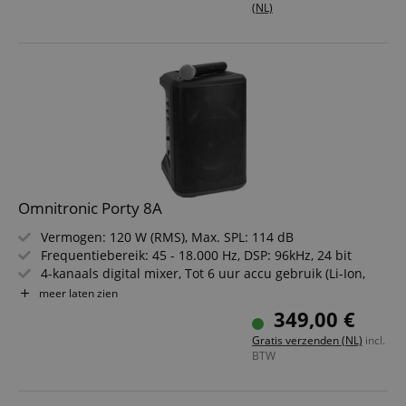
(NL)
Omnitronic Porty 8A
Vermogen: 120 W (RMS), Max. SPL: 114 dB
Frequentiebereik: 45 - 18.000 Hz, DSP: 96kHz, 24 bit
4-kanaals digital mixer, Tot 6 uur accu gebruik (Li-Ion,
4400 mAh)
meer laten zien
Bluetooth 5.0: Muziekstreaming, TWS met 2 gekoppelde
349,00 €
luidsprekers
Gratis verzenden (NL)
incl.
Te gebruiken als muzieksysteem, podiummonitor &
BTW
oefenversterker
Robuuste handgreep, licht kunststofbehuizing,
tablethouder