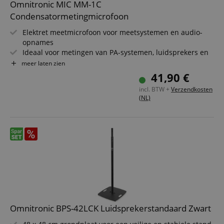
Omnitronic MIC MM-1C
Condensatormetingmicrofoon
Elektret meetmicrofoon voor meetsystemen en audio-
opnames
Ideaal voor metingen van PA-systemen, luidsprekers en
kamercorrectie
meer laten zien
Lineaire frequentierespons voor hoge precisie
41,90 €
Gebalanceerde omnidirectionele karakteristiek
incl. BTW +
Verzendkosten
Robuuste metalen behuizing in slank design
(NL)
Inclusief microfoonklem, schroefadapter (9 mm/3/8") en
windkap
Omnitronic BPS-42LCK Luidsprekerstandaard Zwart