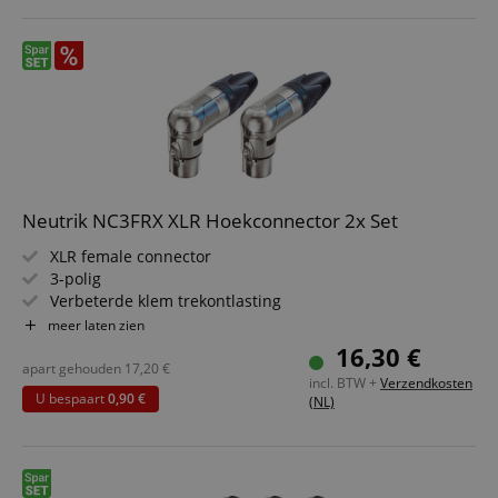
Neutrik NC3FRX XLR Hoekconnector 2x Set
XLR female connector
3-polig
Verbeterde klem trekontlasting
Optimale grip en slank design
meer laten zien
Drukgietbehuizing
16,30 €
Kleur: nikkel
apart gehouden
17,20
€
incl. BTW +
Verzendkosten
2 stuks in voordelige set
U bespaart
0,90 €
(NL)