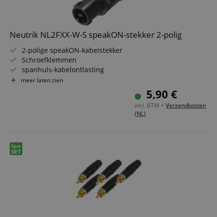
Neutrik NL2FXX-W-S speakON-stekker 2-polig
2-polige speakON-kabelstekker
Schroefklemmen
spanhuls-kabelontlasting
Voor kabeldiameters van 6 tot 12 mm
meer laten zien
Contacten: 1+/1-
5,90 €
Eenvoudig en betrouwbaar draaivergrendelingssysteem
incl. BTW +
Verzendkosten
(NL)