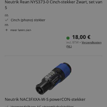
Neutrik Rean NYS373-0 Cinch-stekker Zwart, set van
5
rn
Cinch (phono) stekker
rn
Vergulde contacten
meer laten zien
rn
18,00 €
Schroefbare trekontlasting
incl. BTW +
Verzendkosten
rn
(NL)
Max. kabeldiameter: 6,0 mm
rn
Kleurcode: zwart
rn
Neutrik NAC3FXXA-W-S powerCON-stekker
Vergrendelbare AC-stroomkabelstekker