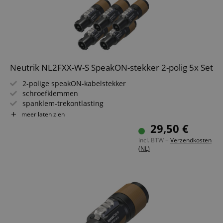
Neutrik NL2FXX-W-S SpeakON-stekker 2-polig 5x Set
2-polige speakON-kabelstekker
schroefklemmen
spanklem-trekontlasting
Voor kabeldiameters van 6 tot 12 mm
meer laten zien
Contacten: 1+/1-
29,50 €
Eenvoudig en betrouwbaar draaivergrendelingssysteem
incl. BTW +
Verzendkosten
5 stuks in voordeelpakket
(NL)