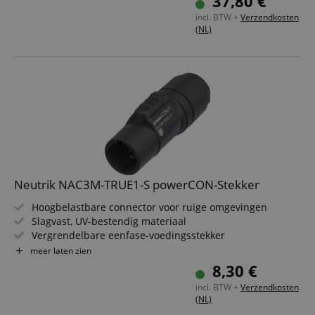
37,80 €
incl. BTW +
Verzendkosten
(NL)
Neutrik NAC3M-TRUE1-S powerCON-Stekker
Hoogbelastbare connector voor ruige omgevingen
Slagvast, UV-bestendig materiaal
Vergrendelbare eenfase-voedingsstekker
IP65/IP67-beschermd (ingestoken of met kap)
meer laten zien
Robuust draaivergrendelsysteem
8,30 €
Geïntegreerde trekontlasting voor 6?12 mm kabels
incl. BTW +
Verzendkosten
(NL)