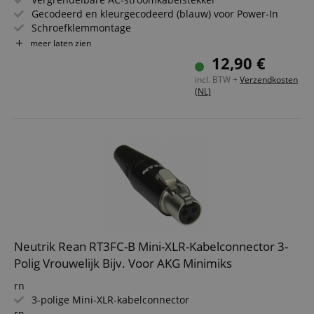
Gecodeerd en kleurgecodeerd (blauw) voor Power-In
Schroefklemmontage
Voor kabeldiameters 6 - 12 mm
meer laten zien
Conform IEC EN 60320-1
12,90 €
Voor stroomkabels volgens IEC EN 60799:2021
incl. BTW +
Verzendkosten
(NL)
Neutrik Rean RT3FC-B Mini-XLR-Kabelconnector 3-
Polig Vrouwelijk Bijv. Voor AKG Minimiks
rn
3-polige Mini-XLR-kabelconnector
rn