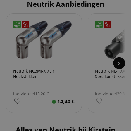
Neutrik Aanbiedingen
Neutrik NC3MRX XLR
Neutrik NL4FXX-W
Hoekstekker
Speakonstekker 4-
individueel
15,20
€
individueel
29,80
€
14,40
€
Alles van Neutrik bij Kirstein