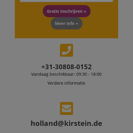
scarab.visitor
Emarsys
11 maanden
This cookie is
.kirstein.nl
4 weken
used to track
Gratis inschrijven »
visitors for the
purpose of
delivering
Meer info »
personalized
product
recommendatio
and advertising
+31-30808-0152
Vandaag beschikbaar: 09:30 - 18:00
Verdere informatie
holland@kirstein.de