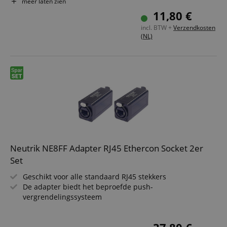
"Quick Lock" vergrendeling
meer laten zien
11,80 €
incl. BTW +
Verzendkosten
(NL)
Neutrik NE8FF Adapter RJ45 Ethercon Socket 2er
Set
Geschikt voor alle standaard RJ45 stekkers
De adapter biedt het beproefde push-
vergrendelingssysteem