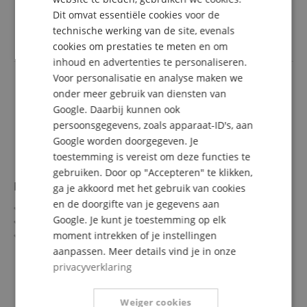
3,70 €
"Luchtdicht ontwerp", geoptimaliseerd voor luidsprekers
Dit omvat essentiële cookies voor de
FRENCH
incl. BTW +
Verzendkosten
technische werking van de site, evenals
(NL)
ITALIAN
cookies om prestaties te meten en om
inhoud en advertenties te personaliseren.
SPANISH
Voor personalisatie en analyse maken we
onder meer gebruik van diensten van
Google. Daarbij kunnen ook
persoonsgegevens, zoals apparaat-ID's, aan
Google worden doorgegeven. Je
toestemming is vereist om deze functies te
gebruiken. Door op "Accepteren" te klikken,
Neutrik NAC3FXXB-W-S powerCON-stekker
ga je akkoord met het gebruik van cookies
en de doorgifte van je gegevens aan
Vergrendelbare AC-stroomkabelstekker
Google. Je kunt je toestemming op elk
Gecodeerd en gekleurd (grijs) voor Power-Out
Schroefklemmontage
moment intrekken of je instellingen
Voor kabeldiameters 6 - 12 mm
meer laten zien
aanpassen. Meer details vind je in onze
Conform IEC EN 60320-1
13,60 €
privacyverklaring
Voor stroomkabels volgens IEC EN 60799:2021
incl. BTW +
Verzendkosten
(NL)
Weiger cookies