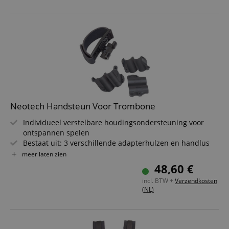
Neotech Handsteun Voor Trombone
Individueel verstelbare houdingsondersteuning voor
ontspannen spelen
Bestaat uit: 3 verschillende adapterhulzen en handlus
Eenvoudige montage
meer laten zien
Verstelbaar in 18 posities
48,60 €
Geschikt voor veel trombonemodellen
incl. BTW +
Verzendkosten
(NL)