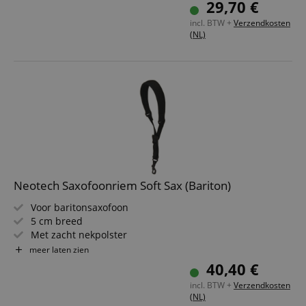
29,70 €
Lengte 40,6 - 50,8 cm
incl. BTW +
Verzendkosten
(NL)
Neotech Saxofoonriem Soft Sax (Bariton)
Voor baritonsaxofoon
5 cm breed
Met zacht nekpolster
Kunststof karabijnhaak
meer laten zien
Lengte: 52,1 - 66,0 cm
40,40 €
incl. BTW +
Verzendkosten
(NL)