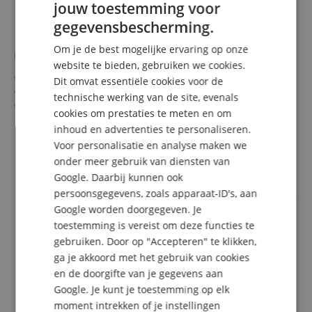
jouw toestemming voor
ENGLISH
gegevensbescherming.
GERMAN
Om je de best mogelijke ervaring op onze
Neotech Saxofoonriem Soft Sax (Alt/Tenor)
DUTCH
website te bieden, gebruiken we cookies.
Voor Alt- en Tenorsaxofoon
Dit omvat essentiële cookies voor de
FRENCH
Halsriem, 5 cm breed
technische werking van de site, evenals
Met zacht nekkussen
ITALIAN
cookies om prestaties te meten en om
Kunststof karabijnhaak
meer laten zien
inhoud en advertenties te personaliseren.
SPANISH
Lengte: 41,9 - 53,3 cm
37,90 €
Voor personalisatie en analyse maken we
Kleur: Zwart
incl. BTW +
Verzendkosten
onder meer gebruik van diensten van
(NL)
Google. Daarbij kunnen ook
persoonsgegevens, zoals apparaat-ID's, aan
Google worden doorgegeven. Je
toestemming is vereist om deze functies te
gebruiken. Door op "Accepteren" te klikken,
ga je akkoord met het gebruik van cookies
en de doorgifte van je gegevens aan
Google. Je kunt je toestemming op elk
moment intrekken of je instellingen