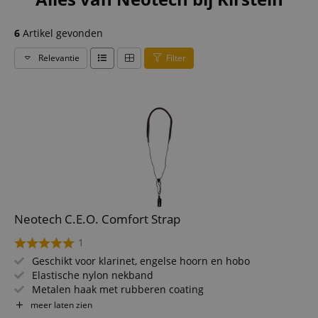
6
Artikel gevonden
Relevantie
Filter
Neotech C.E.O. Comfort Strap
1
Geschikt voor klarinet, engelse hoorn en hobo
Elastische nylon nekband
Metalen haak met rubberen coating
Met leer om aan de duimsteun te bevestigen
meer laten zien
Kleur: Zwart