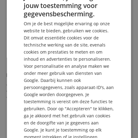
incl. BTW +
Verzendkosten
jouw toestemming voor
ENGLISH
(NL)
gegevensbescherming.
GERMAN
Om je de best mogelijke ervaring op onze
DUTCH
website te bieden, gebruiken we cookies.
Dit omvat essentiële cookies voor de
FRENCH
technische werking van de site, evenals
ITALIAN
cookies om prestaties te meten en om
inhoud en advertenties te personaliseren.
SPANISH
Voor personalisatie en analyse maken we
onder meer gebruik van diensten van
MyVolts Power Splittercable voor Roland Boutique
Google. Daarbij kunnen ook
5-voudige stroomverdeel kabel voor Roland Boutiques
persoonsgegevens, zoals apparaat-ID's, aan
Lengte: 1m (hoofdkabel), 5 x 70cm (aansluitingen)
Google worden doorgegeven. Je
Kabels worden bij elkaar gehouden door klittenband
toestemming is vereist om deze functies te
Kleur: Geel
meer laten zien
gebruiken. Door op "Accepteren" te klikken,
16,99 €
ga je akkoord met het gebruik van cookies
incl. BTW +
Verzendkosten
en de doorgifte van je gegevens aan
(NL)
Google. Je kunt je toestemming op elk
moment intrekken of je instellingen