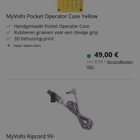
MyVolts Pocket Operator Case Yellow
Handgemaakt Pocket Operator Case
Rubberen groeven voor een stevige grip
3D behuizing-print
Toetsenbord van drie lagen laser-gesneden acryl
meer laten zien
Optioneel: reVolt-systeem: stroomvoorziening voor tot 8
49,00 €
Pocket Operators via USB
incl. BTW +
Verzendkosten
Kleur: Yellow
(NL)
MyVolts Ripcord 9V-