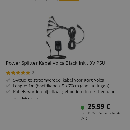
Power Splitter Kabel Volca Black Inkl. 9V PSU
2
5-voudige stroomverdeel kabel voor Korg Volca
Lengte: 1m (hoofdkabel), 5 x 70cm (aansluitingen)
Kabels worden bij elkaar gehouden door klittenband
Compatibel met Volca Beats, Volca Bass, Volca Keys, Volca
meer laten zien
Sample en Volca FM
25,99 €
Kleur: Zwart
incl. BTW +
Verzendkosten
(NL)