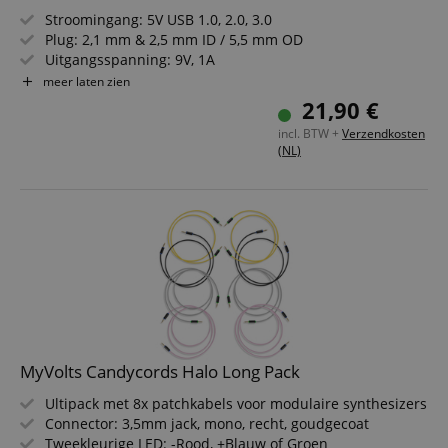
Stroomingang: 5V USB 1.0, 2.0, 3.0
Plug: 2,1 mm & 2,5 mm ID / 5,5 mm OD
Uitgangsspanning: 9V, 1A
Polariteit: midden negatief
meer laten zien
Lengte: 1,5 m
21,90 €
Compatibel met een breed scala aan apparaten
incl. BTW +
Verzendkosten
(NL)
MyVolts Candycords Halo Long Pack
Ultipack met 8x patchkabels voor modulaire synthesizers
Connector: 3,5mm jack, mono, recht, goudgecoat
Tweekleurige LED: -Rood, +Blauw of Groen