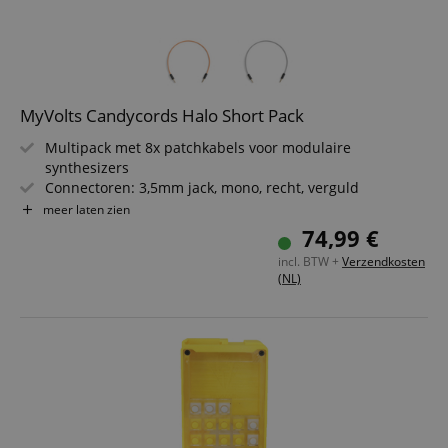
MyVolts Candycords Halo Short Pack
Multipack met 8x patchkabels voor modulaire
synthesizers
Connectoren: 3,5mm jack, mono, recht, verguld
Tweekleurige LED: -Rood, +Blauw of Groen
meer laten zien
Kabelvorm: recht
74,99 €
Kabellengte/kleur: 2x15cm Roze, 2x15cm Groen, 2x30cm
incl. BTW +
Verzendkosten
Perzik, 2x30cm Grijs
(NL)
Inhoud verpakking: 8 stuks