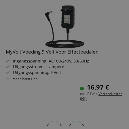
MyVolt Voeding 9 Volt Voor Effectpedalen
Ingangsspanning: AC100-240V, 50/60Hz
Uitgangsstroom: 1 ampère
Uitgangsspanning: 9 Volt
Polariteit: Center negative
meer laten zien
Plugmaat: 5,5 mm AD / 2,1 mm ID
16,97 €
Artikel: DD200MU
incl. BTW +
Verzendkosten
(NL)