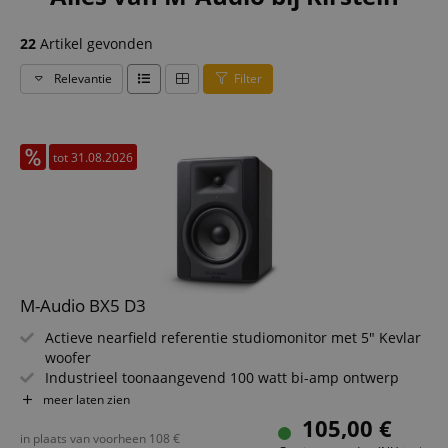
22
Artikel gevonden
Relevantie
Filter
tot 31.08.2026
M-Audio BX5 D3
Actieve nearfield referentie studiomonitor met 5" Kevlar
woofer
Industrieel toonaangevend 100 watt bi-amp ontwerp
1" zijden dome tweeter levert zachte & natuurlijke klank
meer laten zien
Nieuwe, geoptimaliseerde waveguide voor precieze
105,00 €
geluidsweergave
in plaats van voorheen
108
€