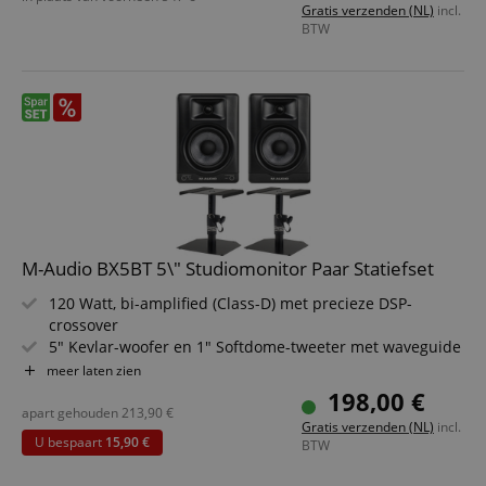
Gratis verzenden (NL)
incl.
Besparingsset inclusief keyboardstandaard
BTW
M-Audio BX5BT 5\" Studiomonitor Paar Statiefset
120 Watt, bi-amplified (Class-D) met precieze DSP-
crossover
5" Kevlar-woofer en 1" Softdome-tweeter met waveguide
Frontpaneel-referentiemodi: FLAT, HYPE, CUSTOM voor
meer laten zien
snelle vergelijkingen
198,00 €
Bluetooth 5.0 streaming met bereik tot 30,5 m
apart gehouden
213,90
€
Gratis verzenden (NL)
incl.
5-bands EQ en presets via de M-Audio Studio Control
U bespaart
15,90 €
BTW
App
Frequentiebereik 49 Hz - 20 kHz, max. 109 dB SPL; 2x 6,3