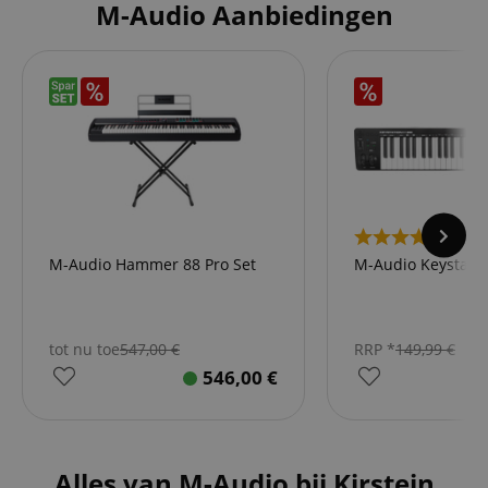
M-Audio Aanbiedingen
4
M-Audio Hammer 88 Pro Set
M-Audio Keystati
tot nu toe
547,00
€
RRP *
149,99
€
546,00
€
Alles van M-Audio bij Kirstein