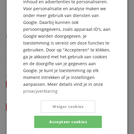
inhoud en advertenties te personaliseren.
SPANISH
naar-3.5mm kabel en 3.5mm-naar-RCA kabel
Voordeelpakket inclusief tafelfstandaards
Voor personalisatie en analyse maken we
onder meer gebruik van diensten van
Google. Daarbij kunnen ook
persoonsgegevens, zoals apparaat-ID's, aan
M-Audio MTRACK DUO HD Producer Pack
Google worden doorgegeven. Je
toestemming is vereist om deze functies te
2-in/2-out USB-C-audio-interface voor Mac, PC, iOS en
gebruiken. Door op "Accepteren" te klikken,
Android
ga je akkoord met het gebruik van cookies
Audioresolutie met 24 bit/192 kHz
en de doorgifte van je gegevens aan
2 combo-ingangen voor microfoon, instrument of line-
meer laten zien
niveau
Google. Je kunt je toestemming op elk
155,00 €
Omschakelbare +48 V fantoomvoeding
in plaats van voorheen
159
€
moment intrekken of je instellingen
Gratis verzenden (NL)
incl.
Frequentiebereik: 20 Hz - 20 kHz
aanpassen. Meer details vind je in onze
U bespaart
4,00 €
BTW
Inclusief HDH41-koptelefoon, M100-
privacyverklaring
condensatormicrofoon en Producer Essentials-
softwarepakket
Weiger cookies
tot 31.08.2026
Accepteer cookies