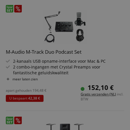
Grand, AIR Music Tech Velvet & AIR Music Tech Xpand!2
Inclusief 2 GB soundbibliotheek (500+ samples) van
Touch Loops
M-Audio M-Track Duo Podcast Set
2-kanaals USB opname-interface voor Mac & PC
2 combo-ingangen met Crystal Preamps voor
fantastische geluidskwaliteit
Toegewijde schakelaars voor de ingang van elke
meer laten zien
microfoon-, instrument- of line-niveau bron
152,10 €
6,3mm stereo-uitgangen; 6,3mm hoofdtelefoonuitgang
apart gehouden
194,48
€
Gratis verzenden (NL)
incl.
met onafhankelijke volumeregeling
U bespaart
42,38 €
BTW
USB/Direct Mono/Direct Stereo schakelaar voor
monitoring van microfoon-, line- of instrumentingangen
Inclusief softwarepakket met MPC Beats, Revalver en
meer.
Besparingsset inclusief microfoon, microfoonarm,