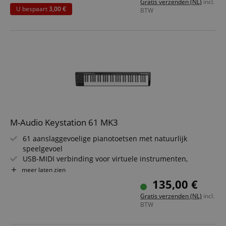
Gratis verzenden (NL)
incl.
Ultra-breed frequentiebereik 52 - 35.000 Hz
U bespaart
3,00 €
BTW
"Acoustic Space"-regeling voor fijne klankafstemming
M-Audio Keystation 61 MK3
61 aanslaggevoelige pianotoetsen met natuurlijk
speelgevoel
USB-MIDI verbinding voor virtuele instrumenten,
opname-software
meer laten zien
Pitch Bend, modulatie & octaafkeuze voor een
135,00 €
expressieve performance
Gratis verzenden (NL)
incl.
Voeding via USB, plug-and-play ondersteuning voor Mac
BTW
& PC
Bevat MPC Beats, Ableton Live Lite, AIR Music Tech Mini