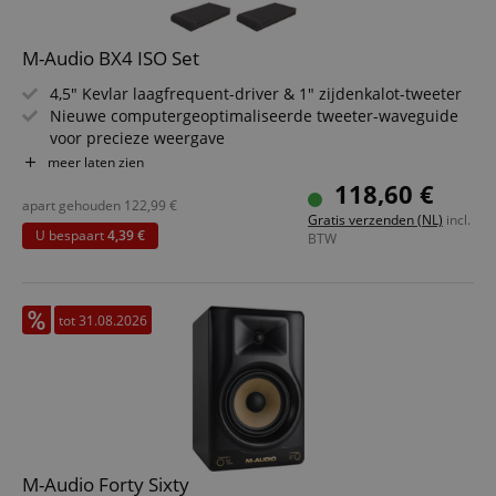
M-Audio BX4 ISO Set
4,5" Kevlar laagfrequent-driver & 1" zijdenkalot-tweeter
Nieuwe computergeoptimaliseerde tweeter-waveguide
voor precieze weergave
High-EQ & Low-EQ-controles om de perfecte sound af te
meer laten zien
stemmen
118,60 €
MDF-behuizing zonder akoestische interferentie met
apart gehouden
122,99
€
Gratis verzenden (NL)
incl.
bassreflexontwerp
U bespaart
4,39 €
BTW
6,3 mm, 3,5 mm & cinch-ingangen & 3,5 mm AUX-ingang
Incl. software-pakket, 3,5 mm interconnect-
luidsprekerkabel, jackkabel & 3,5 mm naar cinch-kabel
Bespaarset inclusief dempingskeilen
tot 31.08.2026
M-Audio Forty Sixty