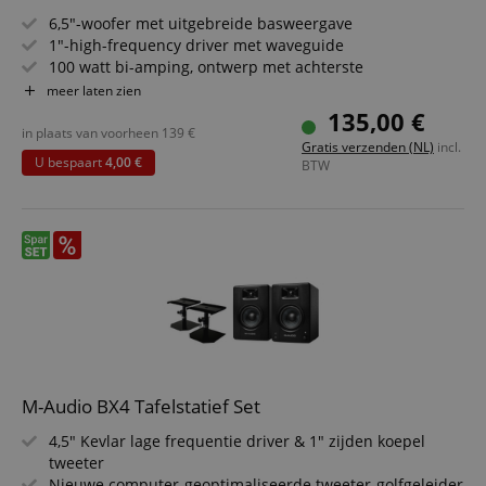
6,5"-woofer met uitgebreide basweergave
1"-high-frequency driver met waveguide
100 watt bi-amping, ontwerp met achterste
bassreflexpoort
meer laten zien
Professionele Burr-Brown A/D-converter
135,00 €
Directe FLAT- en HYPE-referentiemodi aan de voorkant
in plaats van voorheen
139
€
Gratis verzenden (NL)
incl.
Draadloze stereo-audiostreaming via Bluetooth 5.0 TWS
U bespaart
4,00 €
BTW
M-Audio BX4 Tafelstatief Set
4,5" Kevlar lage frequentie driver & 1" zijden koepel
tweeter
Nieuwe computer-geoptimaliseerde tweeter-golfgeleider