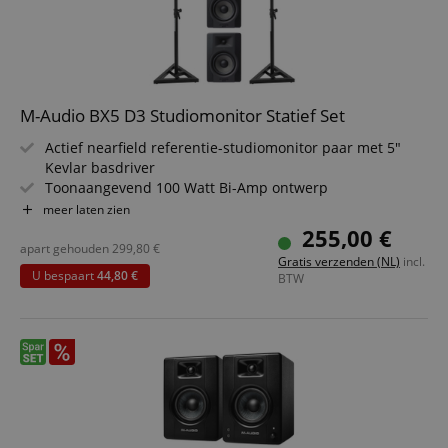
hoofdtelefoon & kabel
M-Audio BX5 D3 Studiomonitor Statief Set
Actief nearfield referentie-studiomonitor paar met 5"
Kevlar basdriver
Toonaangevend 100 Watt Bi-Amp ontwerp
1" zijden dome tweeter levert zachte & natuurlijke klank
meer laten zien
Nieuwe, geoptimaliseerde waveguide voor precieze
255,00 €
geluidsweergave
apart gehouden
299,80
€
Gratis verzenden (NL)
incl.
Ultra-breed frequentiebereik 52 - 35.000 Hz
U bespaart
44,80 €
BTW
"Acoustic Space"-regeling voor fijne klankafstemming
Set incl. luidsprekerstatief voor studiomonitoren