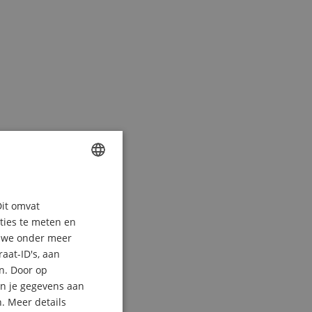
ENGLISH
Dit omvat
GERMAN
aties te meten en
DUTCH
n we onder meer
aat-ID's, aan
FRENCH
n. Door op
ITALIAN
an je gegevens aan
. Meer details
SPANISH