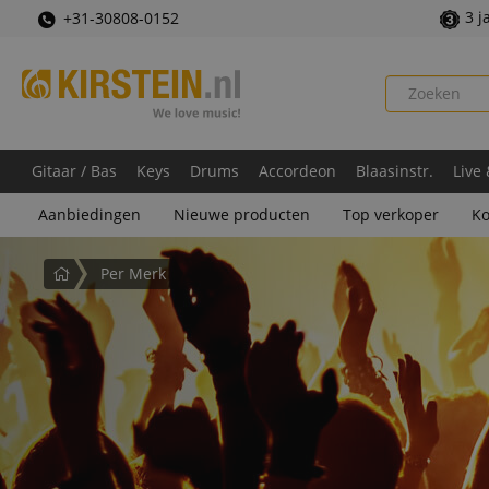
3 j
+31-30808-0152
Gitaar / Bas
Keys
Drums
Accordeon
Blaasinstr.
Live
Aanbiedingen
Nieuwe producten
Top verkoper
Ko
Startpagina
Per Merk