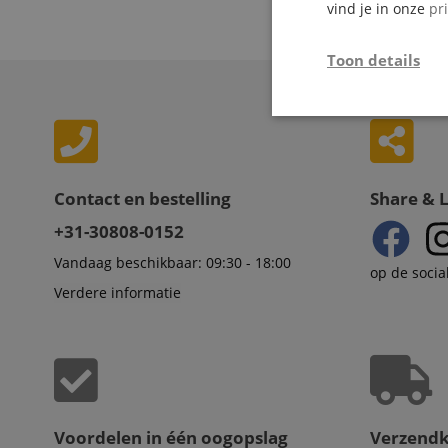
vind je in onze
pr
18 Artikelen 
Toon details
Strikt
noodzakelijk
Contact en bestelling
Share & 
+31-30808-0152
Vandaag beschikbaar: 09:30 - 18:00
op de socia
Str
Verdere informatie
Strikt noodzakelijke
Zonder strikt noodzak
Naam
CookieScriptConse
Voordelen in één oogopslag
Verzend