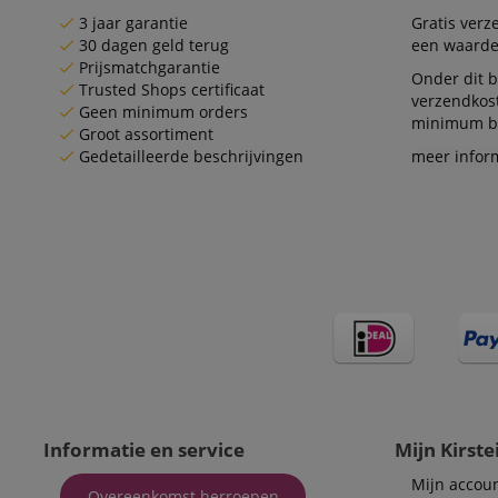
session-id-apay
3 jaar garantie
Gratis ver
30 dagen geld terug
een waarde
Prijsmatchgarantie
Onder dit b
FPGSID
Trusted Shops certificaat
verzendkos
Geen minimum orders
minimum be
apay-session-set
Groot assortiment
Gedetailleerde beschrijvingen
meer infor
amazon-pay-
connectedAuth
session-token
sid_key
Naam
Naam
Naam
CrossDomainCookie
Aa
Naam
Do
_ga
scarab.mayAdd
Informatie en service
Mijn Kirste
sid
ww
Mijn accou
Overeenkomst herroepen