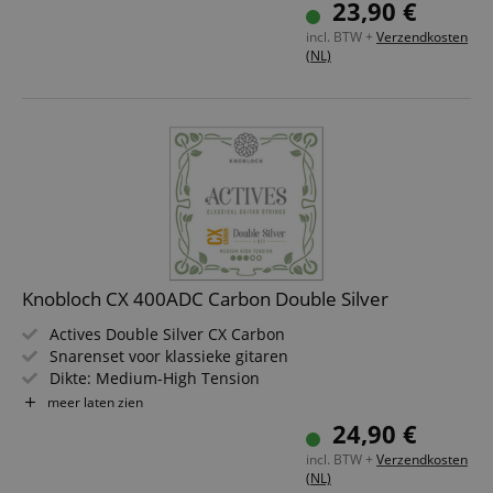
23,90 €
Handgemaakt in Spanje
incl. BTW +
Verzendkosten
(NL)
Knobloch CX 400ADC Carbon Double Silver
Actives Double Silver CX Carbon
Snarenset voor klassieke gitaren
Dikte: Medium-High Tension
Carbon kern
meer laten zien
Double Silver omwonden
24,90 €
Handgemaakt in Spanje
incl. BTW +
Verzendkosten
(NL)