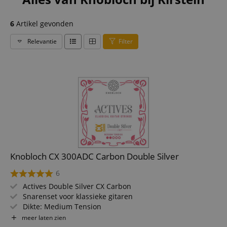
6
Artikel gevonden
Relevantie
Filter
Knobloch CX 300ADC Carbon Double Silver
6
Actives Double Silver CX Carbon
Snarenset voor klassieke gitaren
Dikte: Medium Tension
Carbon kern
meer laten zien
Double Silver omwonden