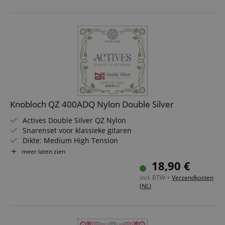
Knobloch QZ 400ADQ Nylon Double Silver
Actives Double Silver QZ Nylon
Snarenset voor klassieke gitaren
Dikte: Medium High Tension
Nylon kern
meer laten zien
Double Silver omwonden
18,90 €
Handgemaakt in Spanje
incl. BTW +
Verzendkosten
(NL)