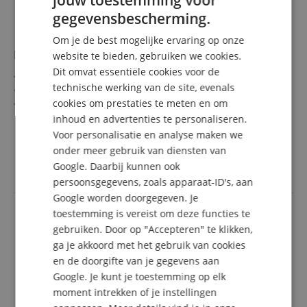
jouw toestemming voor
ENGLISH
gegevensbescherming.
GERMAN
Om je de best mogelijke ervaring op onze
DUTCH
Knobloch CX 500ADC Carbon Double Silver
website te bieden, gebruiken we cookies.
Dit omvat essentiële cookies voor de
FRENCH
Actives Double Silver CX Carbon
technische werking van de site, evenals
Snarenset voor klassieke gitaren
ITALIAN
cookies om prestaties te meten en om
Dikte: High Tension
Carbon kern
inhoud en advertenties te personaliseren.
meer laten zien
SPANISH
Double Silver omwonden
Voor personalisatie en analyse maken we
23,90 €
Handgemaakt in Spanje
onder meer gebruik van diensten van
incl. BTW +
Verzendkosten
Google. Daarbij kunnen ook
(NL)
persoonsgegevens, zoals apparaat-ID's, aan
Google worden doorgegeven. Je
toestemming is vereist om deze functies te
gebruiken. Door op "Accepteren" te klikken,
ga je akkoord met het gebruik van cookies
en de doorgifte van je gegevens aan
Google. Je kunt je toestemming op elk
moment intrekken of je instellingen