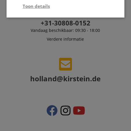
Toon details
Strikt
Prestatie
Gericht op
+31-30808-0152
noodzakelijk
Vandaag beschikbaar: 09:30 - 18:00
Verdere informatie
Functionaliteit
Niet-
geclassificeerd
holland@kirstein.de
Strikt noodzakelijk
Prestatie
Gericht op
Functionaliteit
Niet-geclassificeerd
Strikt noodzakelijke cookies maken
kernfunctionaliteit van de website mogelijk, zoals
gebruikersaanmelding en accountbeheer. Zonder
strikt noodzakelijke cookies kan de website niet
correct worden gebruikt.