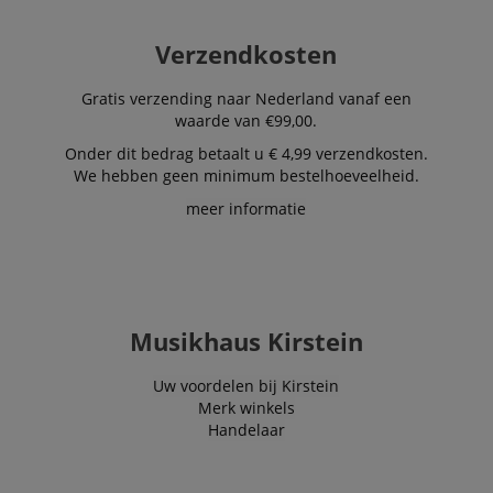
Aanbieder /
Naam
Vervaldatum
Omschri
Domein
Verzendkosten
CookieScriptConsent
1 jaar 1
Deze coo
CookieScript
maand
wordt ge
.kirstein.nl
Gratis verzending naar Nederland vanaf een
door de 
waarde van €99,00.
Script.c
om de
Onder dit bedrag betaalt u € 4,99 verzendkosten.
cookiev
van bezo
We hebben geen minimum bestelhoeveelheid.
onthoud
cookieb
meer informatie
Cookie-S
moet cor
werken.
session-id-apay
11 maanden
This cook
Amazon
4 weken
used to
.amazon.com
the user
on the w
Musikhaus Kirstein
particula
relation 
payment 
Google Privacy Policy
Uw voordelen bij Kirstein
ensuring
and effe
Merk winkels
checkou
Handelaar
experien
FPGSID
.kirstein.nl
29 minuten
This cook
57 seconden
used to 