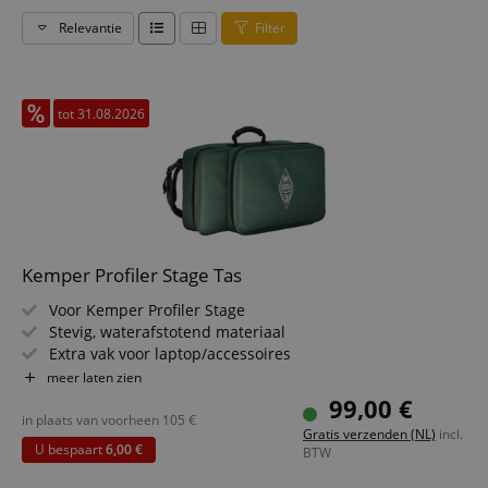
Relevantie
Filter
tot 31.08.2026
Kemper Profiler Stage Tas
Voor Kemper Profiler Stage
Stevig, waterafstotend materiaal
Extra vak voor laptop/accessoires
Handvat & schouderriem
meer laten zien
Afmetingen (B x D x H): 500 x 100 x 270 mm
99,00 €
Gewicht: 1,6 kg
in plaats van voorheen
105
€
Gratis verzenden (NL)
incl.
U bespaart
6,00 €
BTW