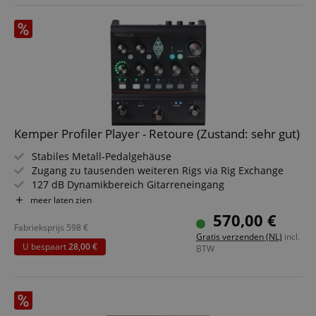
Kemper Profiler Player - Retoure (Zustand: sehr gut)
Stabiles Metall-Pedalgehäuse
Zugang zu tausenden weiteren Rigs via Rig Exchange
127 dB Dynamikbereich Gitarreneingang
3 Fußschalter für Rig-, FX- und Performance-
meer laten zien
Umschaltung
570,00 €
Amp-Regler: Gain, Bass, Middle, Treble, Rig Volume
Fabrieksprijs
598
€
Gratis verzenden (NL)
incl.
High Power Kopfhörerausgang
U bespaart
28,00 €
BTW