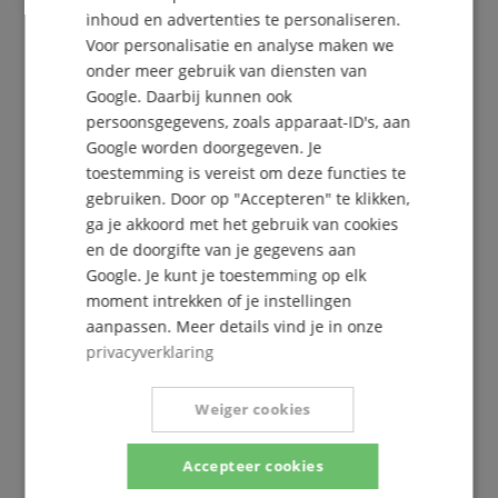
inhoud en advertenties te personaliseren.
SPANISH
Voor personalisatie en analyse maken we
onder meer gebruik van diensten van
Google. Daarbij kunnen ook
persoonsgegevens, zoals apparaat-ID's, aan
Google worden doorgegeven. Je
toestemming is vereist om deze functies te
gebruiken. Door op "Accepteren" te klikken,
De Kirstein Beat!
ga je akkoord met het gebruik van cookies
en de doorgifte van je gegevens aan
Schrijf u nu in op onze nieuwsbrief en verzeker u
Google. Je kunt je toestemming op elk
van uw
5€ voucher
.
moment intrekken of je instellingen
aanpassen. Meer details vind je in onze
privacyverklaring
Gratis inschrijven »
Weiger cookies
Meer info »
Accepteer cookies