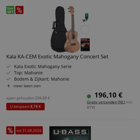
Kala KA-CEM Exotic Mahogany Concert Set
Kala Exotic Mahogany Serie
Top: Mahonie
Bodem & Zijkant: Mahonie
Toets/Neck: Palissander / Mahonie
meer laten zien
Kleur & Afwerking: Naturel, Mat
196,10 €
Set inclusief ukuleleschool, clip-tuner en vervangsnaren
apart gehouden
204,88
€
Gratis verzenden (NL)
incl.
U bespaart
8,78 €
BTW
tot 31.08.2026