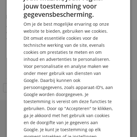
jouw toestemming voor
ENGLISH
gegevensbescherming.
Kala Silver Rumblers U-Bass Snaren
GERMAN
Om je de best mogelijke ervaring op onze
Voor EADG stemming
DUTCH
website te bieden, gebruiken we cookies.
Originele uitrusting op de U-BASS Rumbler modellen
Dit omvat essentiële cookies voor de
FRENCH
Regular tension
Geschikt voor 20" tot 21" mensuren
technische werking van de site, evenals
meer laten zien
ITALIAN
Gemaakt van een speciaal ontwikkeld Nylgut-mengsel
cookies om prestaties te meten en om
49,00 €
Made by Aquila in Italië
inhoud en advertenties te personaliseren.
SPANISH
incl. BTW +
Verzendkosten
Voor personalisatie en analyse maken we
(NL)
onder meer gebruik van diensten van
Google. Daarbij kunnen ook
persoonsgegevens, zoals apparaat-ID's, aan
18 Artikelen per pagina
Google worden doorgegeven. Je
toestemming is vereist om deze functies te
gebruiken. Door op "Accepteren" te klikken,
ga je akkoord met het gebruik van cookies
en de doorgifte van je gegevens aan
Google. Je kunt je toestemming op elk
moment intrekken of je instellingen