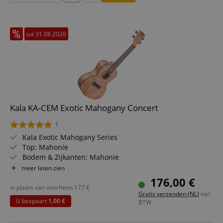
tot 31.08.2026
Kala KA-CEM Exotic Mahogany Concert
1
Kala Exotic Mahogany Series
Top: Mahonie
Bodem & Zijkanten: Mahonie
Toets/Hals: Palissander / Mahonie
meer laten zien
Kleur & Afwerking: Naturel, Mat
176,00 €
in plaats van voorheen
177
€
Gratis verzenden (NL)
incl.
U bespaart
1,00 €
BTW