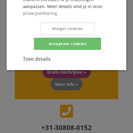
aanpassen. Meer details vind je in onze
privacyverklaring
De Kirstein Beat!
Weiger cookies
Schrijf u nu in op onze nieuwsbrief en verzeker u
Accepteer cookies
van uw
5€ voucher
.
Toon details
Strikt
Prestatie
Gericht op
Gratis inschrijven »
noodzakelijk
Meer info »
Functionaliteit
Niet-
geclassificeerd
+31-30808-0152