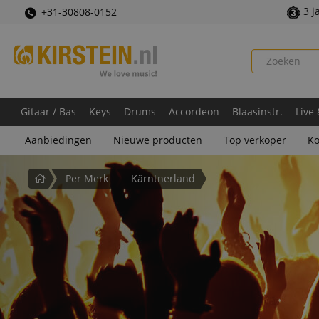
3 j
+31-30808-0152
Gitaar / Bas
Keys
Drums
Accordeon
Blaasinstr.
Live
Aanbiedingen
Nieuwe producten
Top verkoper
Ko
Startpagina
Per Merk
Kärntnerland