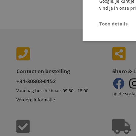
Google. Je kunt j
vind je in onze
pr
18 Artikelen 
Toon details
Strikt
noodzakelijk
Contact en bestelling
Share & 
+31-30808-0152
Str
Vandaag beschikbaar: 09:30 - 18:00
op de socia
Verdere informatie
Strikt noodzakelijke
Zonder strikt noodzak
Naam
CookieScriptConse