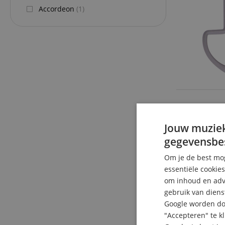
Accordeon
(1)
Jouw muziek
gegevensbe
Om je de best mog
essentiële cookie
om inhoud en adve
gebruik van diens
Google worden doo
"Accepteren" te k