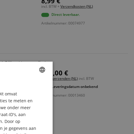
8,99 €
incl. BTW +
Verzendkosten (NL)
Direct leverbaar.
Artikelnummer: 00074977
4-Rijige Harmonika's
179,00 €
Gratis verzenden (NL)
incl. BTW
ENGLISH
Leveringsdatum onbekend
uur
Dit omvat
Artikelnummer: 00013460
GERMAN
aties te meten en
DUTCH
n we onder meer
aat-ID's, aan
FRENCH
n. Door op
ITALIAN
an je gegevens aan