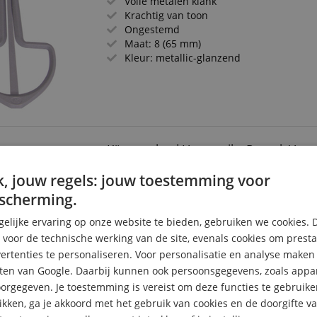
Volle metalen klank
Krachtig van toon
Ongestemd
Maat: 8 (65 mm)
Kleur: metallic-glanzend
Kärntnerland Harmonika Rugzak Voor 
rn
, jouw regels: jouw toestemming voor
Voor 4-rijige harmonika's
scherming.
rn
Afneembare, gewatteerde rugzakgarnit
elijke ervaring op onze website te bieden, gebruiken we cookies. 
rn
s voor de technische werking van de site, evenals cookies om prest
Perfect draagcomfort
rtenties te personaliseren. Voor personalisatie en analyse make
rn
ten van Google. Daarbij kunnen ook persoonsgegevens, zoals appar
Bladmuziekvak
rn
rgegeven. Je toestemming is vereist om deze functies te gebruike
Traditioneel design
likken, ga je akkoord met het gebruik van cookies en de doorgifte v
rn