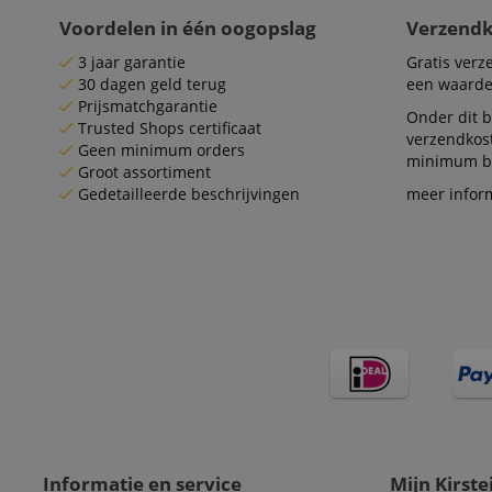
Voordelen in één oogopslag
Verzend
session-id-apay
3 jaar garantie
Gratis ver
30 dagen geld terug
een waarde
FPGSID
Prijsmatchgarantie
Onder dit b
Trusted Shops certificaat
verzendkos
apay-session-set
Geen minimum orders
minimum be
Groot assortiment
Gedetailleerde beschrijvingen
meer infor
amazon-pay-
connectedAuth
session-token
sid_key
Naam
Naam
Naam
CrossDomainCookie
Aa
Naam
Do
_ga
scarab.mayAdd
sid
ww
Informatie en service
Mijn Kirste