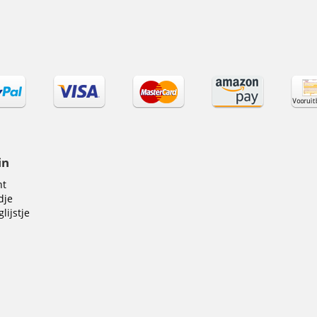
in
nt
dje
lijstje