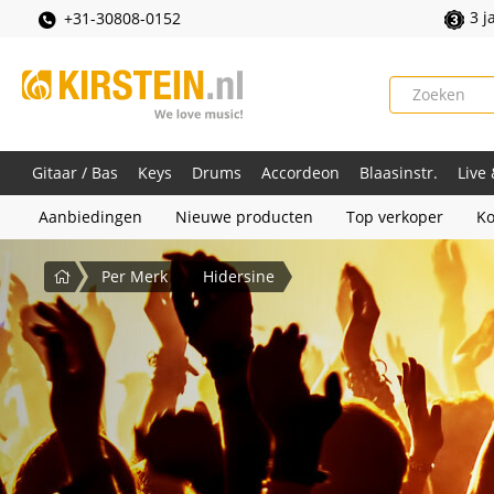
3 j
+31-30808-0152
Gitaar / Bas
Keys
Drums
Accordeon
Blaasinstr.
Live
Aanbiedingen
Nieuwe producten
Top verkoper
Ko
Startpagina
Per Merk
Hidersine