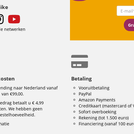
Like
Gra
le netwerken
kosten
Betaling
zending naar Nederland vanaf
Vooruitbetaling
 van €99,00.
PayPal
Amazon Payments
edrag betaalt u € 4,99
Creditkaart (mastercard of 
ten. We hebben geen
Sofort overboeking
stelhoeveelheid.
Rekening (tot 1.500 euro)
matie
Financiering (vanaf 100 eur