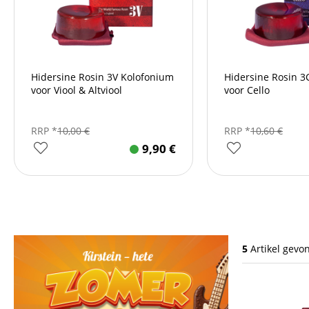
Hidersine Rosin 3V Kolofonium
Hidersine Rosin 3
voor Viool & Altviool
voor Cello
RRP *
10,00
€
RRP *
10,60
€
9,90
€
5
Artikel gevo