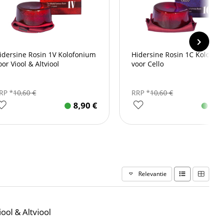
idersine Rosin 1V Kolofonium
Hidersine Rosin 1C Kolof
oor Viool & Altviool
voor Cello
RP *
10,60
€
RRP *
10,60
€
8,90
€
8
Relevantie
ool & Altviool