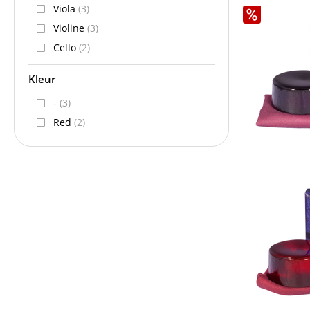
Viola
(3)
Violine
(3)
Cello
(2)
Kleur
-
(3)
Red
(2)