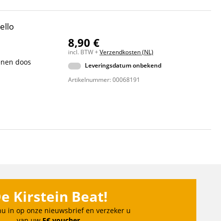
ello
8,90 €
incl. BTW +
Verzendkosten (NL)
penen doos
Leveringsdatum onbekend
Artikelnummer: 00068191
e Kirstein Beat!
 nu in op onze nieuwsbrief en verzeker u
van uw
5€ voucher
.