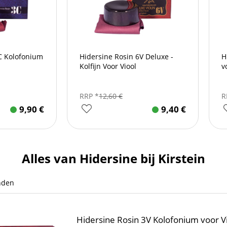
C Kolofonium
Hidersine Rosin 6V Deluxe -
H
Kolfijn Voor Viool
v
RRP *
12,60
€
R
9,90
€
9,40
€
Alles van Hidersine bij Kirstein
nden
Hidersine Rosin 3V Kolofonium voor Vi