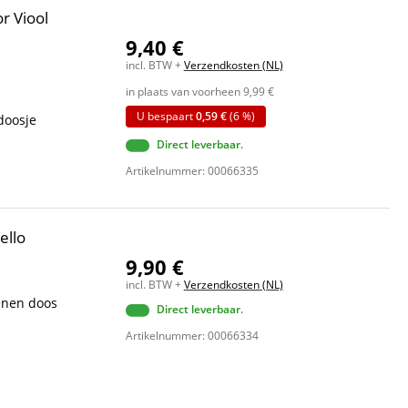
r Viool
9,40 €
incl. BTW +
Verzendkosten (NL)
in plaats van voorheen
9,99
€
U bespaart
0,59 €
(6 %)
 doosje
Direct leverbaar.
Artikelnummer: 00066335
ello
9,90 €
incl. BTW +
Verzendkosten (NL)
penen doos
Direct leverbaar.
Artikelnummer: 00066334