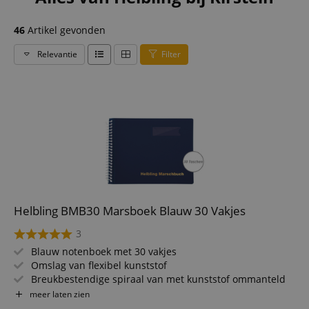
46
Artikel gevonden
Relevantie
Filter
Helbling BMB30 Marsboek Blauw 30 Vakjes
3
Blauw notenboek met 30 vakjes
Omslag van flexibel kunststof
Breukbestendige spiraal van met kunststof ommanteld
draad
meer laten zien
Insteekhoezen van antireflecterend speciaalplastic