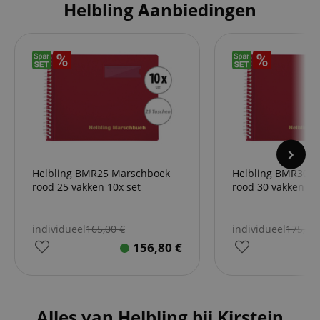
Helbling Aanbiedingen
Helbling BMR25 Marschboek
Helbling BMR30 
rood 25 vakken 10x set
rood 30 vakken 10
individueel
165,00
€
individueel
175,00
156,80
€
Alles van Helbling bij Kirstein