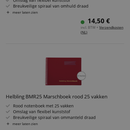
Omslag van flexibel kunststof
Breukveilige spiraal van omhuld draad
Insteekhoezen van spiegelvrij speciaalplastic
meer laten zien
Regenkap door zijdelingse insteek
14,50 €
Formaat: 18 x 14 cm
incl. BTW +
Verzendkosten
(NL)
Helbling BMR25 Marschboek rood 25 vakken
Rood notenboek met 25 vakken
Omslag van flexibel kunststof
Breukveilige spiraal van ommanteld draad
Insteekhoezen van reflectievrij speciaalplastic
meer laten zien
Regenkap door zijdelingse insteek