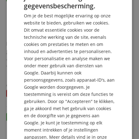
gegevensbescherming.
GERMAN
Om je de best mogelijke ervaring op onze
DUTCH
website te bieden, gebruiken we cookies.
Dit omvat essentiële cookies voor de
FRENCH
technische werking van de site, evenals
ITALIAN
Helbling BMS20 Marschboek zwart 20 vakken 5x set
cookies om prestaties te meten en om
inhoud en advertenties te personaliseren.
SPANISH
5 zwarte notenboeken met elk 20 vakken
Voor personalisatie en analyse maken we
Omslag van flexibel kunststof
onder meer gebruik van diensten van
Breukveilige spiraal van omhuld draad
Doorzichtige hoezen van verblindingsvrij speciaalplastic
Google. Daarbij kunnen ook
meer laten zien
Regenkap door zijdelingse insteek
persoonsgegevens, zoals apparaat-ID's, aan
75,20 €
Formaat: 18 x 14 cm
apart gehouden
77,50
€
Google worden doorgegeven. Je
incl. BTW +
Verzendkosten
U bespaart
2,30 €
toestemming is vereist om deze functies te
(NL)
gebruiken. Door op "Accepteren" te klikken,
ga je akkoord met het gebruik van cookies
en de doorgifte van je gegevens aan
Google. Je kunt je toestemming op elk
moment intrekken of je instellingen
aanpassen. Meer details vind je in onze