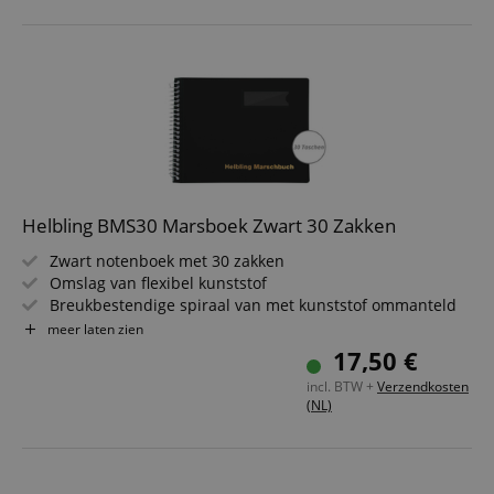
Helbling BMS30 Marsboek Zwart 30 Zakken
Zwart notenboek met 30 zakken
Omslag van flexibel kunststof
Breukbestendige spiraal van met kunststof ommanteld
draad
meer laten zien
Insteekhoezen van antireflecterend speciaalplastic
17,50 €
Regenbescherming door zijwaartse insteek
incl. BTW +
Verzendkosten
Formaat: 18 x 14 cm
(NL)