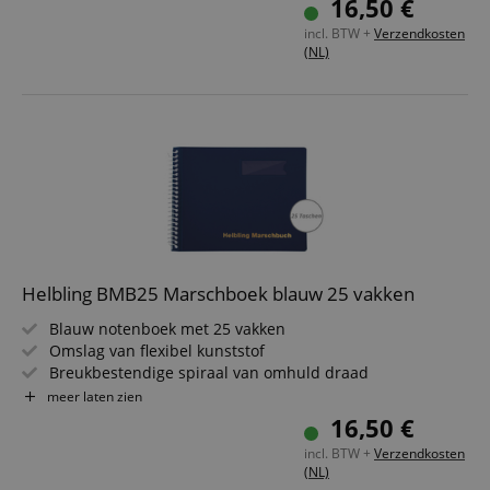
16,50 €
Formaat: 18 x 14 cm
incl. BTW +
Verzendkosten
(NL)
Helbling BMB25 Marschboek blauw 25 vakken
Blauw notenboek met 25 vakken
Omslag van flexibel kunststof
Breukbestendige spiraal van omhuld draad
Insteekhoezen van spiegelvrij speciaalplastic
meer laten zien
Regenkap door zijdelingse insteek
16,50 €
Formaat: 18 x 14 cm
incl. BTW +
Verzendkosten
(NL)