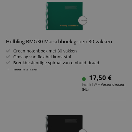
Helbling BMG30 Marschboek groen 30 vakken
Groen notenboek met 30 vakken
Omslag van flexibel kunststof
Breukbestendige spiraal van omhuld draad
Insteekhoezen van schitteringsvrij speciaalplastic
meer laten zien
Regenkap door zijdelingse insteek
17,50 €
Formaat: 18 x 14 cm
incl. BTW +
Verzendkosten
(NL)