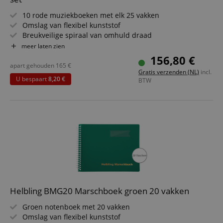
particula
relation 
10 rode muziekboeken met elk 25 vakken
payment 
Google Privacy Policy
Omslag van flexibel kunststof
ensuring
and effe
Breukveilige spiraal van omhuld draad
checkou
Insteekhoezen van schitteringsvrij speciaalplastic
meer laten zien
experien
Regenkap door zijwaartse insteek
156,80 €
FPGSID
.kirstein.nl
29 minuten
This cook
Formaat: 18 x 14 cm
apart gehouden
165
€
57 seconden
used to 
Gratis verzenden (NL)
incl.
user sess
U bespaart
8,20 €
BTW
across p
requests
apay-session-set
11 maanden
This cook
Amazon.com
4 weken
by Amaz
Inc.
Session 
www.kirstein.nl
are used
server to
informat
about us
activitie
can easil
where th
off on th
pages.
Helbling BMG20 Marschboek groen 20 vakken
amazon-pay-
Sessie
This cook
Amazon
connectedAuth
associat
www.kirstein.nl
Groen notenboek met 20 vakken
Amazon 
is used t
Omslag van flexibel kunststof
facilitate