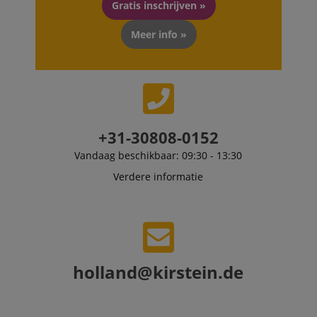
Gratis inschrijven »
end user perus
the site.
Meer info »
FPLC
.kirstein.nl
20 uur
scarab.visitor
Emarsys
11 maanden
This cookie is
.kirstein.nl
4 weken
used to track
visitors for the
purpose of
delivering
personalized
product
recommendatio
+31-30808-0152
and advertising
Vandaag beschikbaar: 09:30 - 13:30
Verdere informatie
holland@kirstein.de