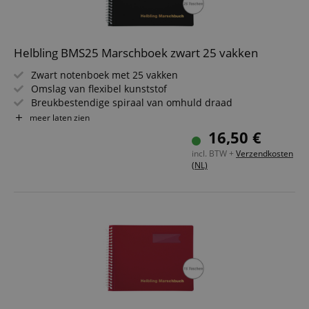
Helbling BMS25 Marschboek zwart 25 vakken
Zwart notenboek met 25 vakken
Omslag van flexibel kunststof
Breukbestendige spiraal van omhuld draad
Insteekhoezen van schitteringsvrij speciaalplastic
meer laten zien
Regenkap door zijwaartse insteek
16,50 €
Formaat: 18 x 14 cm
incl. BTW +
Verzendkosten
(NL)