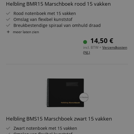
Helbling BMR15 Marschboek rood 15 vakken
Rood notenboek met 15 vakken
Omslag van flexibel kunststof
Breukbestendige spiraal van omhuld draad
Insteekhoezen van schitteringsvrij speciaalplastic
meer laten zien
Regendichte bescherming door zijdelingse insteek
14,50 €
Formaat: 18 x 14 cm
incl. BTW +
Verzendkosten
(NL)
Helbling BMS15 Marschboek zwart 15 vakken
Zwart notenboek met 15 vakken