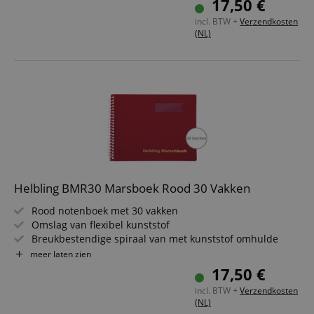
17,50 €
Bescherming tegen regen door zijwaartse insteek
incl. BTW +
Verzendkosten
Formaat: 18 x 14 cm
(NL)
Helbling BMR30 Marsboek Rood 30 Vakken
Rood notenboek met 30 vakken
Omslag van flexibel kunststof
Breukbestendige spiraal van met kunststof omhulde
draad
meer laten zien
Insteekhoezen van blendsvrij speciaal kunststof
17,50 €
Regenbescherming door zijopening
incl. BTW +
Verzendkosten
Formaat: 18 x 14 cm
(NL)