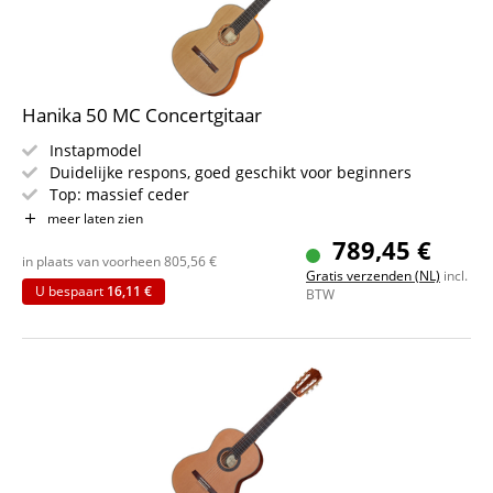
Hanika 50 MC Concertgitaar
Instapmodel
Duidelijke respons, goed geschikt voor beginners
Top: massief ceder
Bodem & Zijkanten: massief mahonie
meer laten zien
Hals: cedro, doorlopend ingelegd met ebbenhout
789,45 €
Toets: ebbenhout
in plaats van voorheen
805,56
€
Gratis verzenden (NL)
incl.
Kleur: naturel, mat
U bespaart
16,11 €
BTW