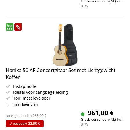
Gratis verzenden (NL)
incl.
Kleur: naturel, satijnmat
BTW
Inclusief gigbag
Hanika 50 AF Concertgitaar Set met Lichtgewicht
Koffer
Instapmodel
Ideaal voor zangbegeleiding
Top: massieve spar
Achterkant & zijkanten: massief esdoorn, gebeitst
meer laten zien
Hals: cedro, met ebbenhout ingelegd
961,00 €
Toets: ebbenhout
apart gehouden
983,90
€
Gratis verzenden (NL)
incl.
Kleur: natuur, mat
U bespaart
22,90 €
BTW
Stevige lichtgewicht koffer voor concertgitaar