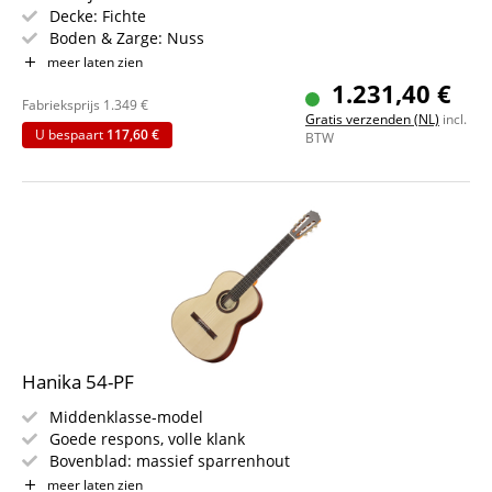
Decke: Fichte
Boden & Zarge: Nuss
Griffbrett/Hals: Grenadill / Cedro
meer laten zien
Farbe & Finish: Natur / Gloss
1.231,40 €
Fabrieksprijs
1.349
€
Gratis verzenden (NL)
incl.
U bespaart
117,60 €
BTW
Hanika 54-PF
Middenklasse-model
Goede respons, volle klank
Bovenblad: massief sparrenhout
Bodem & zijkanten: massief palissander
meer laten zien