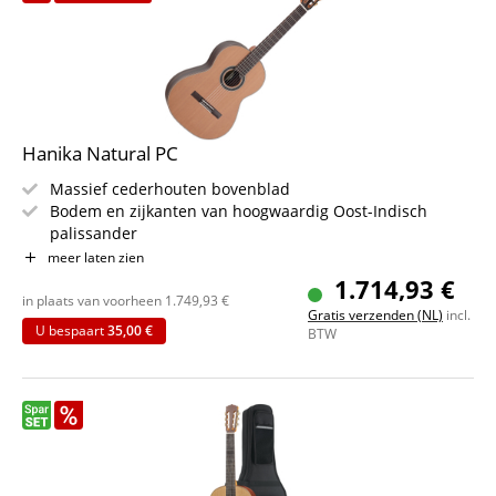
Hanika Natural PC
Massief cederhouten bovenblad
Bodem en zijkanten van hoogwaardig Oost-Indisch
palissander
Doorlopende Cedro-hals, afgewerkt met ebbenhout
meer laten zien
Toets van ebbenhout
1.714,93 €
Rubner HE-stemmechanieken met ebbenhouten
in plaats van voorheen
1.749,93
€
Gratis verzenden (NL)
incl.
stemknoppen
U bespaart
35,00 €
BTW
Het hele instrument is voorzien van een zeer dunne,
speciale waslaag
Inclusief Hiscox-koffer