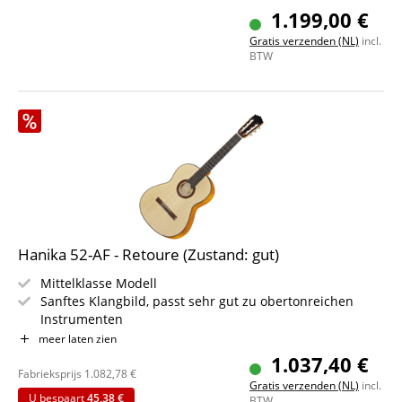
Hals: Cedro, doorlopend met ebbenhout versterkt
1.199,00 €
Toets: ebbenhout
Gratis verzenden (NL)
incl.
Kleur: naturel, satijnmat
BTW
Inclusief gigbag
Hanika 52-AF - Retoure (Zustand: gut)
Mittelklasse Modell
Sanftes Klangbild, passt sehr gut zu obertonreichen
Instrumenten
Decke: massive Fichte
meer laten zien
Boden & Zarge: massiver Ahorn
1.037,40 €
Hals: Cedro, mit Ebenholz versperrt
Fabrieksprijs
1.082,78
€
Gratis verzenden (NL)
incl.
Griffbrett: Ebenholz
U bespaart
45,38 €
BTW