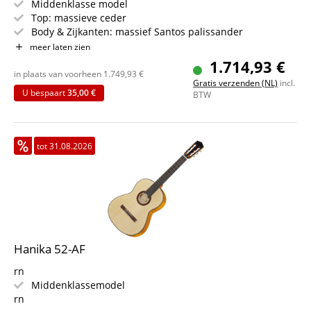
Middenklasse model
Top: massieve ceder
Body & Zijkanten: massief Santos palissander
Toets/hals: Cedro / Grenadill
meer laten zien
Kleur: Naturel
1.714,93 €
in plaats van voorheen
1.749,93
€
Gratis verzenden (NL)
incl.
U bespaart
35,00 €
BTW
tot 31.08.2026
Hanika 52-AF
rn
Middenklassemodel
rn