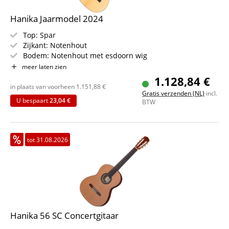
Hanika Jaarmodel 2024
Top: Spar
Zijkant: Notenhout
Bodem: Notenhout met esdoorn wig
Toets: Grenadille
meer laten zien
Hals: Kers met grenadille versteviging
1.128,84 €
Kleur & Afwerking: Naturel, Satin
in plaats van voorheen
1.151,88
€
Gratis verzenden (NL)
incl.
U bespaart
23,04 €
BTW
tot 31.08.2026
Hanika 56 SC Concertgitaar