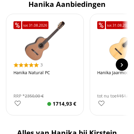
Hanika Aanbiedingen
tot
31.08.2026
tot
31.08.2026
3
Hanika Natural PC
Hanika Jaarmodel
RRP *
2350,00
€
tot nu toe
1151,88
1714,93
€
Alles van Hanika bij Kirstein