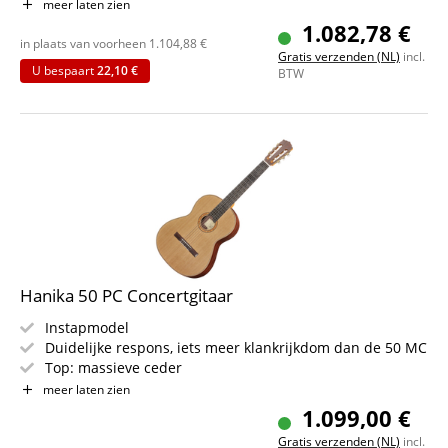
Zacht klankbeeld, past uitstekend bij boventoonrijke
meer laten zien
instrumenten
1.082,78 €
rn
in plaats van voorheen
1.104,88
€
Gratis verzenden (NL)
incl.
Top: massief sparrenhout
U bespaart
22,10 €
BTW
rn
Bodem & Zijkanten: massief esdoorn
rn
Hals: cedro, met ebbenhout afgewerkt
rn
Toets: ebbenhout
rn
Kleur: naturel, mat/hoogglans
rn
Inclusief gigbag
rn
Hanika 50 PC Concertgitaar
Instapmodel
Duidelijke respons, iets meer klankrijkdom dan de 50 MC
Top: massieve ceder
Achter- en zijkanten: massief palissander
meer laten zien
Hals: cedro, doorlopend voorzien van ebbenhout
1.099,00 €
Toets: ebbenhout
Gratis verzenden (NL)
incl.
Kleur: naturel, mat