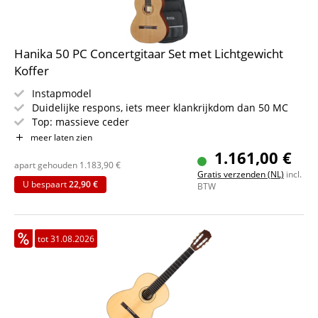
Hanika 50 PC Concertgitaar Set met Lichtgewicht
Koffer
Instapmodel
Duidelijke respons, iets meer klankrijkdom dan 50 MC
Top: massieve ceder
Achterkant & zijkanten: massief palissander
meer laten zien
Hals: cedro, met ebbenhout verstevigd
1.161,00 €
Toets: ebbenhout
apart gehouden
1.183,90
€
Gratis verzenden (NL)
incl.
Kleur: natuur, mat
U bespaart
22,90 €
BTW
Stevige lichtgewicht koffer voor concertgitaar
tot 31.08.2026