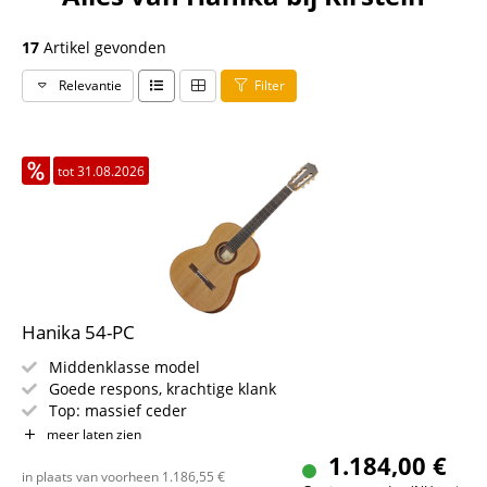
17
Artikel gevonden
Relevantie
Filter
tot 31.08.2026
Hanika 54-PC
Middenklasse model
Goede respons, krachtige klank
Top: massief ceder
Bodem & Zijkanten: massief palissander
meer laten zien
Hals: cedro, met ebbenhout ingelegd
1.184,00 €
Toets: ebbenhout
in plaats van voorheen
1.186,55
€