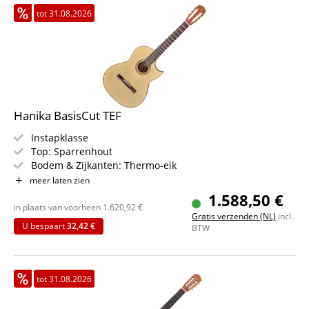
tot 31.08.2026
Hanika BasisCut TEF
Instapklasse
Top: Sparrenhout
Bodem & Zijkanten: Thermo-eik
Toets/Hals: Grenadill / Thermo-els/Grenadill
meer laten zien
Kleur & Afwerking: Naturel, openporig mat
1.588,50 €
in plaats van voorheen
1.620,92
€
Gratis verzenden (NL)
incl.
U bespaart
32,42 €
BTW
tot 31.08.2026