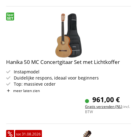
Hanika 50 MC Concertgitaar Set met Lichtkoffer
Instapmodel
Duidelijke respons, ideaal voor beginners
Top: massieve ceder
Achterkant & zijkanten: massief mahonie
meer laten zien
Hals: cedro, met ebbenhout verstevigd
961,00 €
Toets: ebbenhout
Gratis verzenden (NL)
incl.
Kleur: natuur, mat
BTW
Stevige lichtkoffer voor concertgitaar
tot 31.08.2026