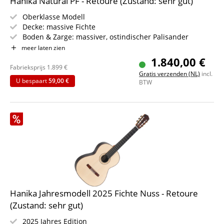
Hanika Natural PF - Retoure (Zustand: sehr gut)
Oberklasse Modell
Decke: massive Fichte
Boden & Zarge: massiver, ostindischer Palisander
Hals: Cedro, mit Grenadill versperrt
meer laten zien
Griffbrett: Grenadill
1.840,00 €
Schaller GT-Mechaniken
Fabrieksprijs
1.899
€
Gratis verzenden (NL)
incl.
Farbe: Natur, wachs-versigelt
U bespaart
59,00 €
BTW
Inklusive Hiscox-Koffer
Hanika Jahresmodell 2025 Fichte Nuss - Retoure
(Zustand: sehr gut)
2025 Jahres Edition