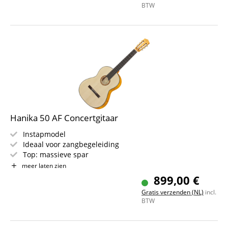
BTW
Hanika 50 AF Concertgitaar
Instapmodel
Ideaal voor zangbegeleiding
Top: massieve spar
Bodem & Zijkanten: massief esdoorn, gebeitst
meer laten zien
Hals: cedro, met ebbenhout versterkt
899,00 €
Toets: ebbenhout
Gratis verzenden (NL)
incl.
Kleur: naturel, mat
BTW