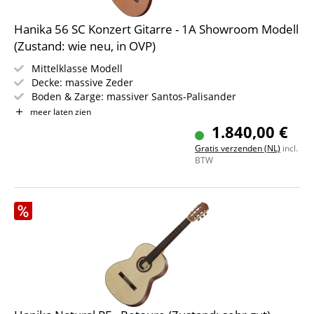
Hanika 56 SC Konzert Gitarre - 1A Showroom Modell
(Zustand: wie neu, in OVP)
Mittelklasse Modell
Decke: massive Zeder
Boden & Zarge: massiver Santos-Palisander
Griffbrett/Hals: Cedro / Grenadill
meer laten zien
Farbe: Natur
1.840,00 €
Gratis verzenden (NL)
incl.
BTW