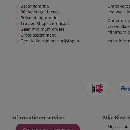
session-id-apay
3 jaar garantie
Gratis ver
30 dagen geld terug
een waarde
Prijsmatchgarantie
Onder dit b
FPGSID
Trusted Shops certificaat
verzendkos
Geen minimum orders
minimum be
apay-session-set
Groot assortiment
Gedetailleerde beschrijvingen
meer infor
amazon-pay-
connectedAuth
session-token
sid_key
Naam
Naam
Naam
CrossDomainCookie
Aa
Naam
Do
_ga
scarab.mayAdd
Informatie en service
Mijn Kirste
sid
ww
Mijn accou
Overeenkomst herroepen