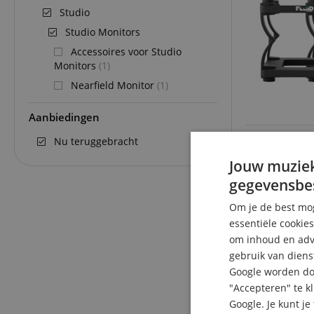
Studio
Studio Monitors
Accessoires voor Studio
Monitors
(1)
Nearfield Monitor
(1)
Aanbiedingen
Nu teruggebracht
Jouw muziek
gegevensbe
Om je de best mog
essentiële cookie
om inhoud en adve
gebruik van diens
Google worden doo
"Accepteren" te k
Google. Je kunt j