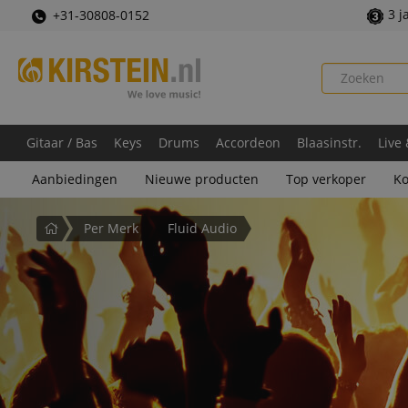
3 j
+31-30808-0152
Gitaar / Bas
Keys
Drums
Accordeon
Blaasinstr.
Live
Aanbiedingen
Nieuwe producten
Top verkoper
Ko
Startpagina
Per Merk
Fluid Audio