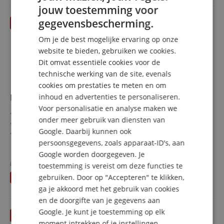
jouw toestemming voor
ENGLISH
gegevensbescherming.
tot 31.08.2026
GERMAN
Om je de best mogelijke ervaring op onze
DUTCH
website te bieden, gebruiken we cookies.
Dit omvat essentiële cookies voor de
FRENCH
technische werking van de site, evenals
ITALIAN
cookies om prestaties te meten en om
ESP LTD TE-1000 Silver Blast
inhoud en advertenties te personaliseren.
SPANISH
Voor personalisatie en analyse maken we
TE-serie
onder meer gebruik van diensten van
Body: moerasessen
Google. Daarbij kunnen ook
Toets/hals: ebbenhout / geroosterde esdoorn
persoonsgegevens, zoals apparaat-ID's, aan
Pickups: Seymour Duncan Custom 14, Alnico II Pro
meer laten zien
Kleur & afwerking: Silver Blast, gezandstraald
Google worden doorgegeven. Je
1.421,00 €
in plaats van voorheen
1.499
€
toestemming is vereist om deze functies te
Gratis verzenden (NL)
incl.
gebruiken. Door op "Accepteren" te klikken,
U bespaart
78,00 €
BTW
ga je akkoord met het gebruik van cookies
en de doorgifte van je gegevens aan
Google. Je kunt je toestemming op elk
tot 31.08.2026
moment intrekken of je instellingen