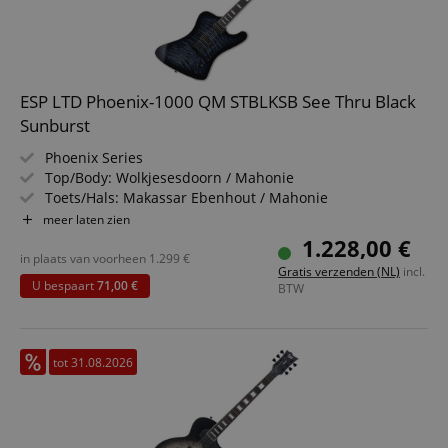
ESP LTD Phoenix-1000 QM STBLKSB See Thru Black
Sunburst
Phoenix Series
Top/Body: Wolkjesesdoorn / Mahonie
Toets/Hals: Makassar Ebenhout / Mahonie
Pickups: Seymour Duncan Custom Nickel / Phat Cat
meer laten zien
Nickel (H, P90)
1.228,00 €
Kleur & Finish: See Thru Black Sunburst, Gloss
in plaats van voorheen
1.299
€
Gratis verzenden (NL)
incl.
U bespaart
71,00 €
BTW
tot 31.08.2026