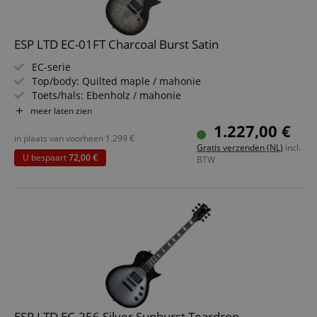
ESP LTD EC-01FT Charcoal Burst Satin
EC-serie
Top/body: Quilted maple / mahonie
Toets/hals: Ebenholz / mahonie
Pickup: Seymour Duncan Custom 14
meer laten zien
Kleur & afwerking: Charcoal Burst Satin
1.227,00 €
in plaats van voorheen
1.299
€
Gratis verzenden (NL)
incl.
U bespaart
72,00 €
BTW
ESP LTD EC-256 Silver Sunburst Teardrop