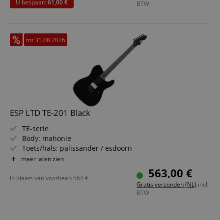
U bespaart
61,00 €
BTW
tot 31.08.2026
ESP LTD TE-201 Black
TE-serie
Body: mahonie
Toets/hals: palissander / esdoorn
Pickup: 1x ESP LH-150B (splitbaar)
meer laten zien
Kleur & afwerking: zwart, glans
563,00 €
in plaats van voorheen
564
€
Gratis verzenden (NL)
incl.
BTW