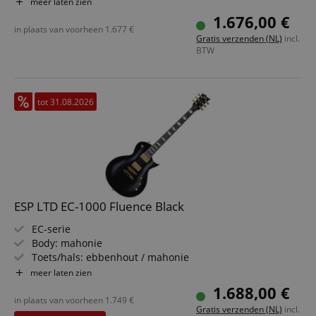
Pickups: 2x EMG Bone Breaker (HH, actieve elektronica)
meer laten zien
Kleur & afwerking: Black w/ Graphic
1.676,00 €
Inclusief Tombstone Case
in plaats van voorheen
1.677
€
Gratis verzenden (NL)
incl.
BTW
tot 31.08.2026
ESP LTD EC-1000 Fluence Black
EC-serie
Body: mahonie
Toets/hals: ebbenhout / mahonie
Pickups: Fishman Fluence Modern Humbucker
meer laten zien
Alnico/Ceramic Gold (HH)
1.688,00 €
Kleur & afwerking: zwart, glans
in plaats van voorheen
1.749
€
Gratis verzenden (NL)
incl.