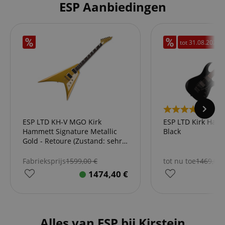
ESP Aanbiedingen
tot
31.08.2026
3
ESP LTD KH-V MGO Kirk
ESP LTD Kirk Ham
Hammett Signature Metallic
Black
Gold - Retoure (Zustand: sehr
gut)
Fabrieksprijs
1599,00
€
tot nu toe
1469,00
1474,40
€
Alles van ESP bij Kirstein