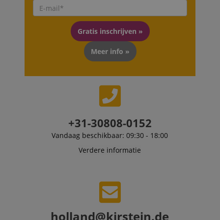
shown that ma
be relevant to 
end user perus
the site.
Gratis inschrijven »
FPLC
.kirstein.nl
20 uur
Meer info »
scarab.visitor
Emarsys
11 maanden
This cookie is
.kirstein.nl
4 weken
used to track
visitors for the
purpose of
delivering
personalized
product
recommendatio
and advertising
+31-30808-0152
Vandaag beschikbaar: 09:30 - 18:00
Verdere informatie
holland@kirstein.de