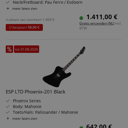
Neck/Fretboard: Pau Ferro / Esdoorn
Pickups: EMG Bone Breaker Active Humbucker
meer laten zien
Kleur & Finish: Black, Gloss
1.411,00 €
in plaats van voorheen
1.469
€
Gratis verzenden (NL)
incl.
U bespaart
58,00 €
BTW
tot 31.08.2026
ESP LTD Phoenix-201 Black
Phoenix Series
Body: Mahonie
Toets/Hals: Palissander / Mahonie
Pickup: 1x ESP LH-150B (splitbaar)
meer laten zien
Kleur & Afwerking: Black, Gloss
642,00 €