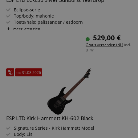
Eclipse-serie
Top/body: mahonie
Toets/hals: palissander / esdoorn
Pickups: 2x ESP LH-150 (HH, splitbaar)
meer laten zien
Kleur & finish: Silver Sunburst Teardrop, glans
529,00 €
Gratis verzenden (NL)
incl.
BTW
tot 31.08.2026
ESP LTD Kirk Hammett KH-602 Black
Signature Series - Kirk Hammett Model
Body: Els