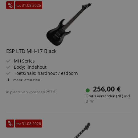
tot 31.08.2026
ESP LTD MH-17 Black
MH Series
Body: lindehout
Toets/hals: hardhout / esdoorn
Pickups: 2x ESP Designed LH-100 (HH)
meer laten zien
Kleur & afwerking: zwart, glans
256,00 €
Inclusief gigbag
in plaats van voorheen
257
€
Gratis verzenden (NL)
incl.
BTW
tot 31.08.2026