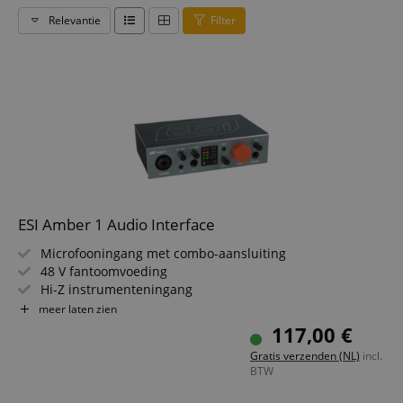
Relevantie
Filter
ESI Amber 1 Audio Interface
Microfooningang met combo-aansluiting
48 V fantoomvoeding
Hi-Z instrumenteningang
Stereo line-ingang
meer laten zien
24 Bit/192 kHz digitale converter
117,00 €
Dynamisch bereik: 114 dB
Gratis verzenden (NL)
incl.
BTW