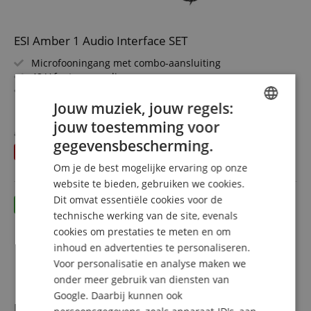
ESI Amber 1 Audio Interface SET
Microfooningang met combo-aansluiting
48 V fantoomvoeding
Hi-Z instrumentingang
Stereo line-ingang
Jouw muziek, jouw regels:
meer laten zien
24 Bit/192 kHz digitale converter
128,60 €
jouw toestemming voor
ENGLISH
Set inclusief koptelefoon
apart gehouden
151,90
€
gegevensbescherming.
Gratis verzenden (NL)
incl.
U bespaart
23,30 €
GERMAN
BTW
Om je de best mogelijke ervaring op onze
DUTCH
website te bieden, gebruiken we cookies.
Dit omvat essentiële cookies voor de
FRENCH
technische werking van de site, evenals
ITALIAN
cookies om prestaties te meten en om
inhoud en advertenties te personaliseren.
SPANISH
Voor personalisatie en analyse maken we
onder meer gebruik van diensten van
Google. Daarbij kunnen ook
ESI Neva Uno Podcast Set