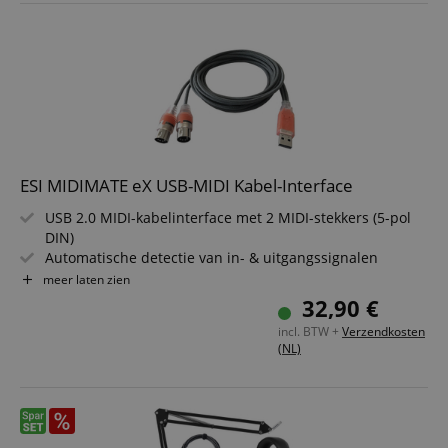
ESI MIDIMATE eX USB-MIDI Kabel-Interface
USB 2.0 MIDI-kabelinterface met 2 MIDI-stekkers (5-pol
DIN)
Automatische detectie van in- & uitgangssignalen
Stekkers kunnen naar keuze worden verbonden met
meer laten zien
MIDI In of MIDI Out
32,90 €
Voeding: via USB
incl. BTW +
Verzendkosten
Geen driverinstallatie nodig (class compliant)
(NL)