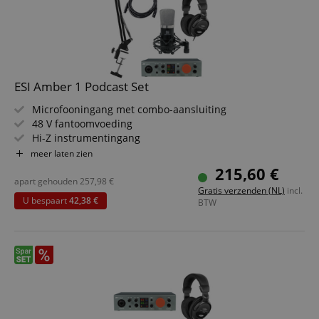
ESI Amber 1 Podcast Set
Microfooningang met combo-aansluiting
48 V fantoomvoeding
Hi-Z instrumentingang
Stereo line-ingang
meer laten zien
24 Bit/192 kHz digitale converter
215,60 €
Set inclusief microfoon, koptelefoon, microfoonarm en
apart gehouden
257,98
€
Gratis verzenden (NL)
incl.
XLR-kabel
U bespaart
42,38 €
BTW