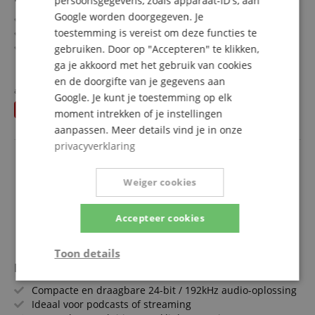
persoonsgegevens, zoals apparaat-ID's, aan
Google worden doorgegeven. Je
Compacte en draagbare 24-bit / 192kHz audio-oplossing
toestemming is vereist om deze functies te
Ideaal voor podcasts of streaming
1 x combo-aansluiting XLR/jack, 2 x line-in 6,3 mm TRS-
gebruiken. Door op "Accepteren" te klikken,
jack
meer laten zien
ga je akkoord met het gebruik van cookies
Line-uitgangen: 2x cinch (L/R); hoofdtelefoonuitgang: 6,3
160,00 €
en de doorgifte van je gegevens aan
mm jack
apart gehouden
202,28
€
Google. Je kunt je toestemming op elk
Gratis verzenden (NL)
incl.
48 V fantoomvoeding (schakelbaar met status-led)
U bespaart
42,28 €
BTW
moment intrekken of je instellingen
Inclusief uitgebreid softwarepakket
aanpassen. Meer details vind je in onze
Bundel inclusief grootmembraanmicrofoon met spider,
privacyverklaring
hoofdtelefoon, microfoonarm en XLR-kabel
Weiger cookies
Accepteer cookies
Toon details
ESI Neva Uno USB-C Audio Interface
Strikt
Prestatie
Gericht op
Compacte en draagbare 24-bit / 192kHz audio-oplossing
noodzakelijk
Ideaal voor podcasts of streaming