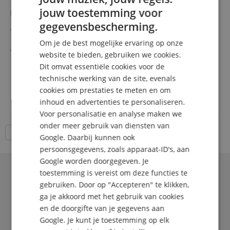
jouw toestemming voor
Elation KL Fresnel 4 FC
ENGLISH
gegevensbescherming.
RGBMA-LED-Engine met volledig kleurenspectrum (incl.
GERMAN
Mint & Amber)
Om je de best mogelijke ervaring op onze
Traploos zoom 10°-45°
DUTCH
website te bieden, gebruiken we cookies.
Flikkervrije, instelbare LED-herhalingsfrequentie
meer laten zien
Dit omvat essentiële cookies voor de
FRENCH
Precieze regeling van witbalans, groen/magenta-shift en
699,00 €
technische werking van de site, evenals
kleurmenging
ITALIAN
Gratis verzenden (NL)
incl.
cookies om prestaties te meten en om
Uitgebreide bedieningsmogelijkheden & stand-alone-
BTW
modus
inhoud en advertenties te personaliseren.
SPANISH
Inclusief barndoor & kleurfilterframe
Voor personalisatie en analyse maken we
onder meer gebruik van diensten van
18 Artikelen per pagina
Google. Daarbij kunnen ook
persoonsgegevens, zoals apparaat-ID's, aan
Google worden doorgegeven. Je
toestemming is vereist om deze functies te
gebruiken. Door op "Accepteren" te klikken,
ga je akkoord met het gebruik van cookies
en de doorgifte van je gegevens aan
Google. Je kunt je toestemming op elk