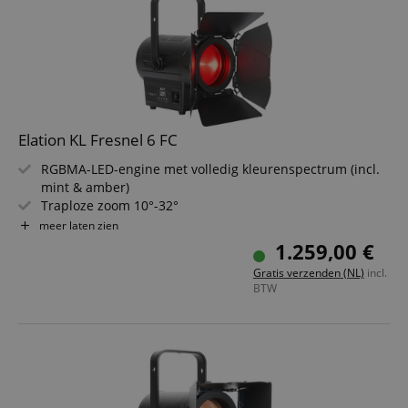
Elation KL Fresnel 6 FC
RGBMA-LED-engine met volledig kleurenspectrum (incl.
mint & amber)
Traploze zoom 10°-32°
Flikkervrije, instelbare LED-herhalingsfrequentie
meer laten zien
Precieze regeling van witbalans, groen/magenta-
1.259,00 €
aanpassing en kleurmenging
Gratis verzenden (NL)
incl.
Uitgebreide bedieningsmogelijkheden & stand-alone-
BTW
modus
Inclusief barndoors & kleurfilterframe