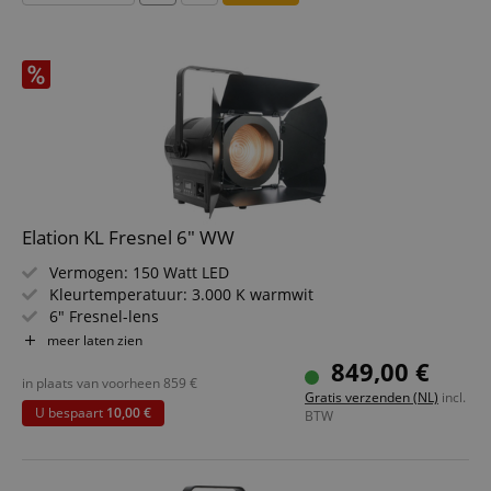
Elation KL Fresnel 6" WW
Vermogen: 150 Watt LED
Kleurtemperatuur: 3.000 K warmwit
6" Fresnel-lens
Fresnel-zoom: 15°-38°
meer laten zien
DMX-besturing
849,00 €
Inclusief barndoor & kleurfilterframe
in plaats van voorheen
859
€
Gratis verzenden (NL)
incl.
U bespaart
10,00 €
BTW