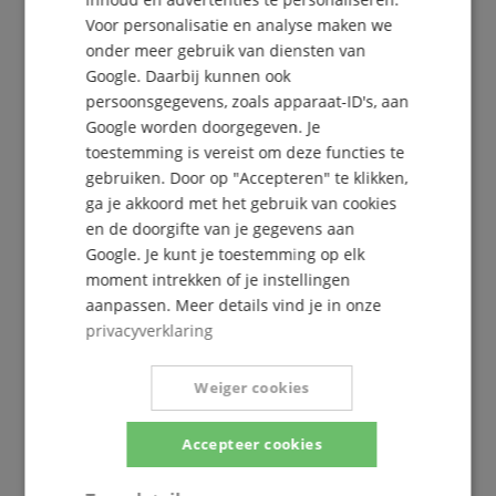
Voor personalisatie en analyse maken we
onder meer gebruik van diensten van
Google. Daarbij kunnen ook
persoonsgegevens, zoals apparaat-ID's, aan
Google worden doorgegeven. Je
toestemming is vereist om deze functies te
De Kirstein Beat!
gebruiken. Door op "Accepteren" te klikken,
ga je akkoord met het gebruik van cookies
Schrijf u nu in op onze nieuwsbrief en verzeker u
en de doorgifte van je gegevens aan
van uw
5€ voucher
.
Google. Je kunt je toestemming op elk
moment intrekken of je instellingen
aanpassen. Meer details vind je in onze
privacyverklaring
Gratis inschrijven »
Meer info »
Weiger cookies
Accepteer cookies