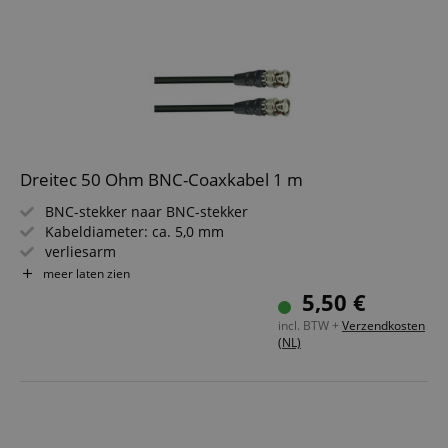
Dreitec 50 Ohm BNC-Coaxkabel 1 m
BNC-stekker naar BNC-stekker
Kabeldiameter: ca. 5,0 mm
verliesarm
50 Ohm weerstand
meer laten zien
Lengte: 1 m
5,50 €
incl. BTW +
Verzendkosten
(NL)