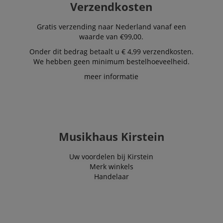
Verzendkosten
Aanbieder /
Naam
Vervaldatum
Omschri
Domein
CookieScriptConsent
1 jaar 1
Deze coo
Gratis verzending naar Nederland vanaf een
CookieScript
maand
wordt ge
.kirstein.nl
waarde van €99,00.
door de 
Script.c
Onder dit bedrag betaalt u € 4,99 verzendkosten.
om de
cookiev
We hebben geen minimum bestelhoeveelheid.
van bezo
onthoud
meer informatie
cookieb
Cookie-S
moet cor
werken.
session-id-apay
11 maanden
This cook
Amazon
4 weken
used to
.amazon.com
the user
Musikhaus Kirstein
on the w
particula
relation 
Uw voordelen bij Kirstein
payment 
Google Privacy Policy
ensuring
Merk winkels
and effe
Handelaar
checkou
experien
FPGSID
.kirstein.nl
29 minuten
This cook
57 seconden
used to 
user sess
across p