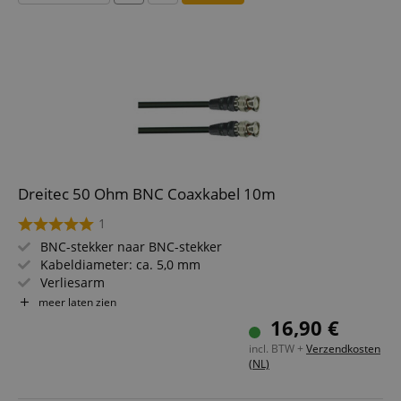
Dreitec 50 Ohm BNC Coaxkabel 10m
1
BNC-stekker naar BNC-stekker
Kabeldiameter: ca. 5,0 mm
Verliesarm
50 Ohm impedantie
meer laten zien
Lengte: 10m
16,90 €
incl. BTW +
Verzendkosten
(NL)