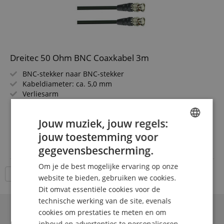
Dreitec 50 Ohm BNC Coaxkabel 3m
BNC-stekker naar BNC-stekker
Kabeldiameter: ca. 5,0 mm
Verliesarm
50 Ohm weerstand
meer laten zien
Lengte: 3m
7,90 €
Jouw muziek, jouw regels:
incl. BTW +
Verzendkosten
jouw toestemming voor
ENGLISH
(NL)
gegevensbescherming.
GERMAN
Om je de best mogelijke ervaring op onze
DUTCH
18 Artikelen per pagina
website te bieden, gebruiken we cookies.
Dit omvat essentiële cookies voor de
FRENCH
technische werking van de site, evenals
ITALIAN
cookies om prestaties te meten en om
inhoud en advertenties te personaliseren.
SPANISH