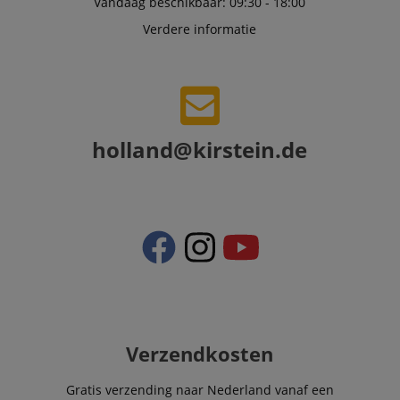
Vandaag beschikbaar: 09:30 - 18:00
visitors for the
purpose of
Verdere informatie
delivering
personalized
product
recommendatio
and advertising
holland@kirstein.de
Verzendkosten
Gratis verzending naar Nederland vanaf een