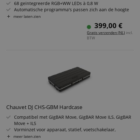
68 geïntegreerde RGB+WW LEDs à 0,8 W
Automatische programma's passen zich aan de hoogte
aan
meer laten zien
Compatibel met ILS-, RF- & DMX-besturing
399,00 €
Gereedschapsloze montage voor snelle opbouw
Gratis verzenden (NL)
incl.
Veilige triggervergrendeling voor hoogteverstelling
BTW
Chauvet DJ CHS-GBM Hardcase
Compatibel met GigBAR Move, GigBAR Move ILS, GigBAR
Move + ILS
Vorminzet voor apparaat, statief, voetschakelaar,
afstandsbediening & accessoires
meer laten zien