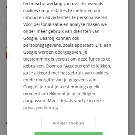
technische werking van de site, evenals
Chauvet DJ FLEXstand FX ILS 2x Set
ITALIAN
cookies om prestaties te meten en om
Draagvermogen tot 60 kg voor licht- en audioapparatuur
inhoud en advertenties te personaliseren.
SPANISH
68 geïntegreerde RGB+WW LEDs met 0,8 W vermogen
Voor personalisatie en analyse maken we
Auto-programma's passen zich aan de hoogte aan
onder meer gebruik van diensten van
Compatibel met ILS-, RF- en DMX-besturing
meer laten zien
Google. Daarbij kunnen ook
Gereedschapsloze montage voor snelle opbouw
782,00 €
persoonsgegevens, zoals apparaat-ID's, aan
Veilige triggervergrendeling voor hoogteverstelling
apart gehouden
798
€
Gratis verzenden (NL)
incl.
Google worden doorgegeven. Je
2 stuks in voordeelset
U bespaart
16,00 €
BTW
toestemming is vereist om deze functies te
gebruiken. Door op "Accepteren" te klikken,
ga je akkoord met het gebruik van cookies
en de doorgifte van je gegevens aan
Google. Je kunt je toestemming op elk
moment intrekken of je instellingen
aanpassen. Meer details vind je in onze
privacyverklaring
Chauvet DJ PinSpot Q1Z ILS RGBW Zoom 20W
Weiger cookies
20 W quad-color RGBW LED