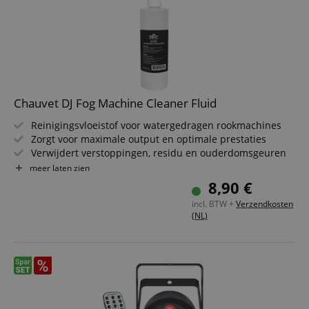
Chauvet DJ Fog Machine Cleaner Fluid
Reinigingsvloeistof voor watergedragen rookmachines
Zorgt voor maximale output en optimale prestaties
Verwijdert verstoppingen, residu en ouderdomsgeuren
Gewicht: 0,4 kg
meer laten zien
Inhoud: 250 ml
8,90 €
incl. BTW +
Verzendkosten
(NL)