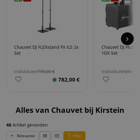
Chauvet DJ FLEXstand FX ILS 2x
Chauvet DJ Hurri
Set
1DX Set
individueel
798,00
€
individueel
246,90
782,00
€
Alles van Chauvet bij Kirstein
48
Artikel gevonden
Relevantie
Filter