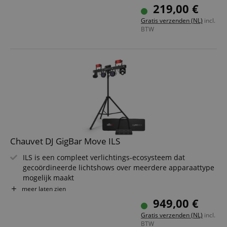
Buitenkant: polypropyleen (slag- en weerbestendig)
219,00 €
Ingebouwde wielen voor stressvrij transport
Gratis verzenden (NL)
incl.
Afmetingen (B x D x H): 1321 x 699 x 178 mm
BTW
Chauvet DJ GigBar Move ILS
ILS is een compleet verlichtings-ecosysteem dat
gecoördineerde lichtshows over meerdere apparaattype
mogelijk maakt
Elk ILS-compatibel apparaat draadloos bedienen met de
meer laten zien
geïntegreerde D-Fi-transceiver
949,00 €
RF-afstandsbediening om ingebouwde shows te
Gratis verzenden (NL)
incl.
activeren zonder zichtlijn
BTW