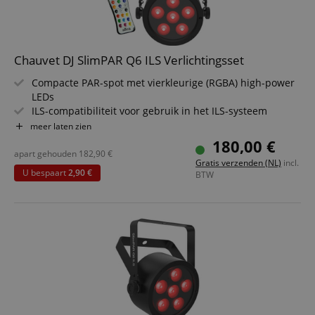
Chauvet DJ SlimPAR Q6 ILS Verlichtingsset
Compacte PAR-spot met vierkleurige (RGBA) high-power
LEDs
ILS-compatibiliteit voor gebruik in het ILS-systeem
D-Fi USB-compatibiliteit voor draadloze master/slave- of
meer laten zien
DMX-besturing
180,00 €
Gemakkelijke toegang tot RGBA-kleurenmix en statische
apart gehouden
182,90
€
Gratis verzenden (NL)
incl.
kleuren, optioneel met DMX
U bespaart
2,90 €
BTW
Flikkervrije werking voor gebruik voor de camera
Verhoogde veelzijdigheid in standalone modus met
meerdere gebruikersinstellingen
Besparingsset inclusief afstandsbediening