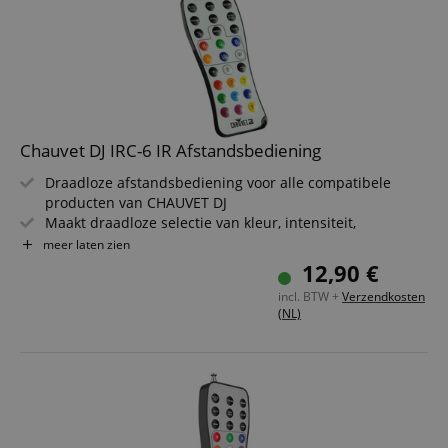
Chauvet DJ IRC-6 IR Afstandsbediening
Draadloze afstandsbediening voor alle compatibele
producten van CHAUVET DJ
Maakt draadloze selectie van kleur, intensiteit,
stroboscoopsnelheid en meer mogelijk
meer laten zien
Biedt directe toegang tot voorgeprogrammeerde
12,90 €
lichtshows
incl. BTW +
Verzendkosten
Handmatige instelling van individuele kleurpercentages
(NL)
om zonder DMX-controller de exacte kleur te creëren