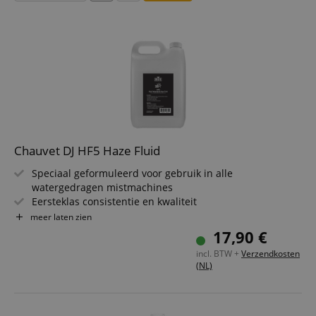
Chauvet DJ HF5 Haze Fluid
Speciaal geformuleerd voor gebruik in alle
watergedragen mistmachines
Eersteklas consistentie en kwaliteit
Creëert een fijne nevel van mist
meer laten zien
Laat geen vlekken of resten achter
17,90 €
Niet giftig, niet brandbaar en geurloos
incl. BTW +
Verzendkosten
(NL)