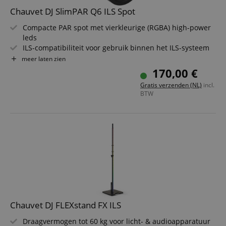
Chauvet DJ SlimPAR Q6 ILS Spot
Compacte PAR spot met vierkleurige (RGBA) high-power
leds
ILS-compatibiliteit voor gebruik binnen het ILS-systeem
D-Fi USB-compatibiliteit voor draadloze master/slave- of
meer laten zien
DMX-besturing
170,00 €
Gemakkelijke toegang tot RGBA-kleurenmix en statische
Gratis verzenden (NL)
incl.
kleuren, optioneel via DMX
BTW
Flikkervrije werking voor gebruik voor de camera
Verhoogde veelzijdigheid in standalone modus met
meerdere gebruikersinstellingen
Chauvet DJ FLEXstand FX ILS
Draagvermogen tot 60 kg voor licht- & audioapparatuur