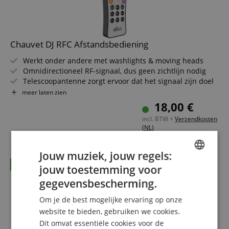
Chauvet DJ RFC Afstandsbediening
Werkt onder andere met washlights & moving heads
Omnidirectioneel RF-signaal, dus geen zichtlijn nodig
Telescoopantenne zorgt ervoor dat het signaal zijn doel
bereikt
meer laten zien
Afmetingen: 110 x 46 x 14 mm
18,00 €
incl. BTW +
Verzendkosten
(NL)
Jouw muziek, jouw regels:
jouw toestemming voor
ENGLISH
gegevensbescherming.
GERMAN
Om je de best mogelijke ervaring op onze
DUTCH
website te bieden, gebruiken we cookies.
Dit omvat essentiële cookies voor de
FRENCH