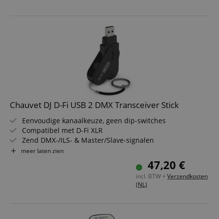
Gescheiden kleur- en gobowielen in de moving heads
Eenvoudige bediening via standalone, DMX, draadloze
RF-afstandsbediening of draadloze voetschakelaar
Veilige bevestiging aan trussen of plafonds met 3/8-inch
schroefdraadinserts
Chauvet DJ D-Fi USB 2 DMX Transceiver Stick
Eenvoudige kanaalkeuze, geen dip-switches
Compatibel met D-Fi XLR
Zend DMX-/ILS- & Master/Slave-signalen
Vervangt DMX-kabels
meer laten zien
Directe aansluiting op USB- & ILS-compatibele apparaten
47,20 €
FCC/RED-conform
incl. BTW +
Verzendkosten
(NL)