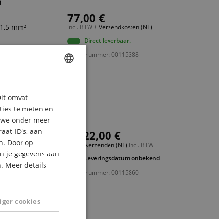
m
77,00 €
 1,5 mm²
incl. BTW +
Verzendkosten (NL)
Direct leverbaar.
Artikelnummer: 00115388
ENGLISH
Dit omvat
GERMAN
aties te meten en
DUTCH
n we onder meer
aat-ID's, aan
3.522,00 €
FRENCH
e inbouwsituaties
n. Door op
Gratis verzenden (NL)
incl. BTW
ITALIAN
an je gegevens aan
)
Leveringsdatum onbekend
n boven personen
. Meer details
SPANISH
Artikelnummer: 00115860
uringssystemen
ingopslag en
iger cookies