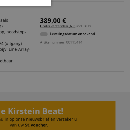
Niet-
geclassificeerd
389,00 €
naals
n)
Gratis verzenden (NL)
incl. BTW
op, noodstop-
Leveringsdatum onbekend
Artikelnummer: 00115414
/4 (uitgang)
ijv. Line-Array-
eerd
zetbaar
g en accountbeheer.
ript.com-service om
den. De
ect werken.
 on the website,
e Kirstein Beat!
 ensuring a secure
 nu in op onze nieuwsbrief en verzeker u
te across page
van uw
5€ voucher
.