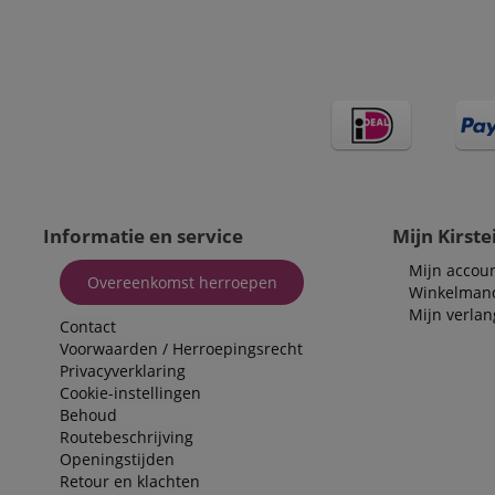
session-id-time
IDE
Go
.d
aHistoryArticles
MUID
Mi
Co
session-id
.b
_gcl_au
Go
.ki
Informatie en service
Mijn Kirste
_uetvid
Mi
Co
Mijn accou
.ki
Overeenkomst herroepen
Winkelman
_fbp
Me
Mijn verlang
In
Contact
.ki
Voorwaarden
/
Herroepingsrecht
_uetsid
Mi
Privacyverklaring
Co
Cookie-instellingen
.ki
Behoud
FPLC
.ki
Routebeschrijving
Openingstijden
scarab.visitor
Em
Retour en klachten
.ki