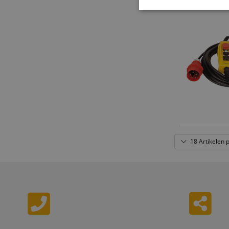
Strikt
noodzakelijk
Str
Strikt noodzakelijke
Zonder strikt noodzak
Naam
18 Artikelen 
CookieScriptConse
session-id-apay
FPGSID