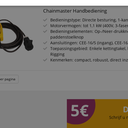
Prestatie
Gericht op
Functionaliteit
Chainmaster Handbediening
Bedieningstype: Directe besturing, 1-ka
Motorvermogen: tot 1,1 kW (400V, 3-fase
Bedieningselementen: Op-/Neer-drukkn
paddenstoelknop
Aansluitingen: CEE-16/5 (ingang), CEE-16
Toepassingsgebied: Enkele kettingtakel, b
ikt noodzakelijk
Prestatie
Gericht op
Functionaliteit
Niet-geclassific
Rigging
Kenmerken: compact, robuust, direct in
 cookies maken kernfunctionaliteit van de website mogelijk, zoals gebruikersaanmeldin
elijke cookies kan de website niet correct worden gebruikt.
Aanbieder /
Vervaldatum
Omschrijving
per pagina
Domein
nt
1 jaar 1
Deze cookie wordt gebruikt door de Cookie-Sc
CookieScript
maand
de cookievoorkeuren van bezoekers te onthou
.kirstein.nl
cookiebanner van Cookie-Script.com moet corr
11 maanden
This cookie is used to manage the user session
Amazon
D
4 weken
particularly in relation to the payment process,
.amazon.com
and effective checkout experience.
Schrijf u
.kirstein.nl
29 minuten
This cookie is used to preserve user session sta
57 seconden
requests.