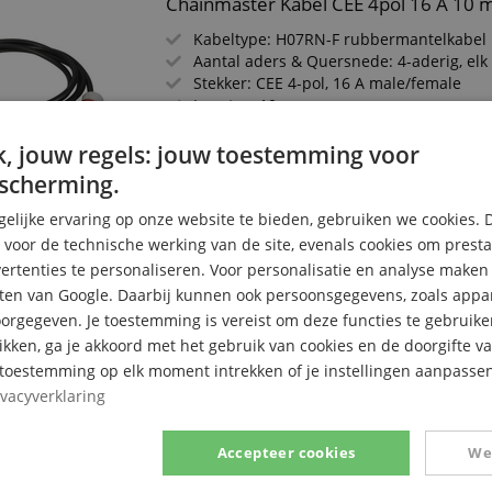
Chainmaster Kabel CEE 4pol 16 A 10 
Kabeltype: H07RN-F rubbermantelkabel
Aantal aders & Quersnede: 4-aderig, elk
Stekker: CEE 4-pol, 16 A male/female
Lengtes: 10 m
, jouw regels: jouw toestemming voor
scherming.
elijke ervaring op onze website te bieden, gebruiken we cookies. 
s voor de technische werking van de site, evenals cookies om prest
Chaimnaster Rigging Lift
rtenties te personaliseren. Voor personalisatie en analyse make
ten van Google. Daarbij kunnen ook persoonsgegevens, zoals appar
Zeer compacte bouw - ideaal voor krapp
rgegeven. Je toestemming is vereist om deze functies te gebruike
Max. draagvermogen van 500 kg
likken, ga je akkoord met het gebruik van cookies en de doorgifte v
Beschermingsklasse IP55 (optioneel IP66
Voldoet aan D8+-norm voor veilig hijse
e toestemming op elk moment intrekken of je instellingen aanpassen
Plug & Play-integratie in moderne best
ivacyverklaring
Compleet inclusief handbediening, kett
kettingpakket
Accepteer cookies
We