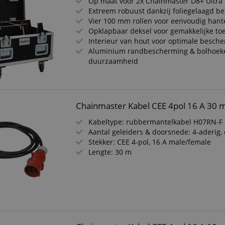
Op maat voor 2x Chainmaster D8+ Ultra 
Extreem robuust dankzij foliegelaagd b
Vier 100 mm rollen voor eenvoudig hant
Opklapbaar deksel voor gemakkelijke to
Interieur van hout voor optimale besch
Aluminium randbescherming & bolhoek
duurzaamheid
Chainmaster Kabel CEE 4pol 16 A 30 
Kabeltype: rubbermantelkabel H07RN-F
Aantal geleiders & doorsnede: 4-aderig,
Stekker: CEE 4-pol, 16 A male/female
Lengte: 30 m