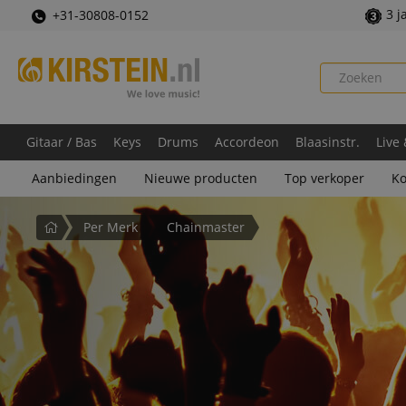
3 j
+31-30808-0152
Gitaar / Bas
Keys
Drums
Accordeon
Blaasinstr.
Live
Aanbiedingen
Nieuwe producten
Top verkoper
Ko
Startpagina
Per Merk
Chainmaster