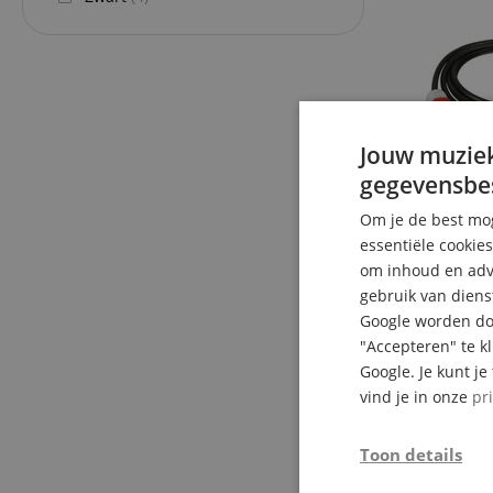
Jouw muziek
gegevensbe
Om je de best mog
essentiële cookie
om inhoud en adve
gebruik van diens
Google worden doo
"Accepteren" te k
Google. Je kunt j
vind je in onze
pr
Toon details