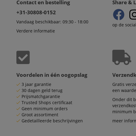
Contact en bestelling
Share & 
apay-session-set
+31-30808-0152
Vandaag beschikbaar: 09:30 - 18:00
amazon-pay-
op de socia
connectedAuth
Verdere informatie
session-token
sid_key
Naam
Voordelen in één oogopslag
Verzend
Naam
Naam
CrossDomainCookie
Aa
3 jaar garantie
Gratis ver
Naam
Do
30 dagen geld terug
een waarde
_ga
scarab.mayAdd
sid
ww
Prijsmatchgarantie
Onder dit b
Trusted Shops certificaat
verzendkos
Geen minimum orders
language
FPID
.ki
minimum be
Groot assortiment
Gedetailleerde beschrijvingen
meer infor
test_cookie
Go
.d
_ga_2Y66LKC5QL
scarab.profile
.ki