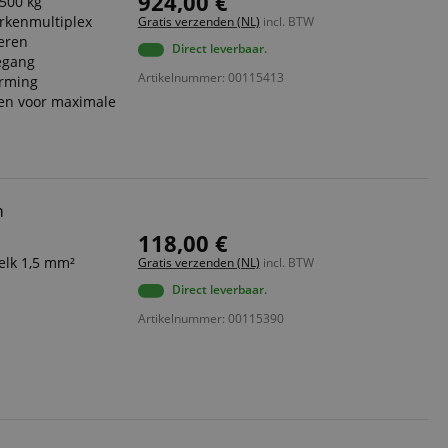
924,00 €
500 kg
erkenmultiplex
Gratis verzenden (NL)
incl. BTW
eren
Direct leverbaar.
egang
Artikelnummer: 00115413
erming
en voor maximale
m
118,00 €
 elk 1,5 mm²
Gratis verzenden (NL)
incl. BTW
Direct leverbaar.
Artikelnummer: 00115390