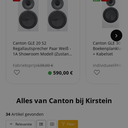
Canton GLE 20 S2
Canton GLE 30 S2
Regallautsprecher Paar Weiß -
Boekenplankluidsp
1A Showroom Modell (Zustand:
+ Kabelset
wie neu, in OVP)
Fabrieksprijs
638,00
€
individueel
719,90
590,00
€
Alles van Canton bij Kirstein
34
Artikel gevonden
Relevantie
Filter