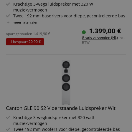
Krachtige 3-wegs luidspreker met 320 W
muziekvermogen
Twee 192 mm basdrivers voor diepe, gecontroleerde bas
174 mm middentoner van Aluminium Titan Black voor
meer laten zien
helderheid
1.399,00 €
25 mm tweeter met waveguide voor precieze hoge tonen
apart gehouden
1.419,90
€
Gratis verzenden (NL)
incl.
Elegant ontwerp met magnetische stofafdekking
U bespaart
20,90 €
BTW
Ideaal voor stereo- en homecinema-systemen
Canton GLE 90 S2 Vloerstaande Luidspreker Wit
Krachtige 3-wegluidspreker met 320 watt
muziekvermogen
Twee 192 mm woofers voor diepe, gecontroleerde bas