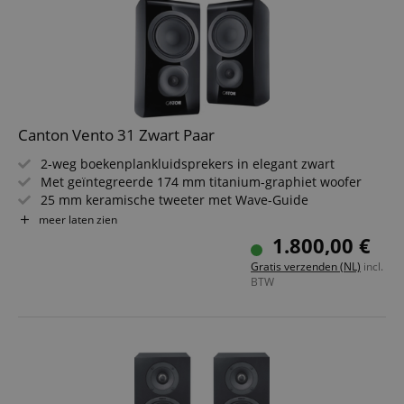
Canton Vento 31 Zwart Paar
2-weg boekenplankluidsprekers in elegant zwart
Met geïntegreerde 174 mm titanium-graphiet woofer
25 mm keramische tweeter met Wave-Guide
Krachtige klank met hoge detailweergave
meer laten zien
Bassreflex-systeem voor precieze lage tonen
1.800,00 €
Ideaal voor HiFi-, stereo- en homecinema-systemen
Gratis verzenden (NL)
incl.
BTW