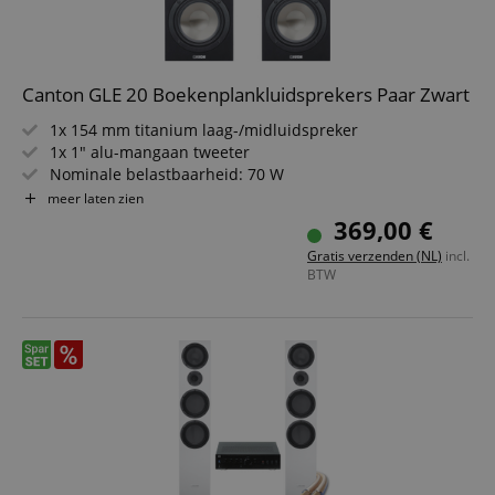
Canton GLE 20 Boekenplankluidsprekers Paar Zwart
1x 154 mm titanium laag-/midluidspreker
1x 1" alu-mangaan tweeter
Nominale belastbaarheid: 70 W
Frequentiebereik: 42 - 40.000 Hz
meer laten zien
Impedantie: 4 - 8 Ohm
369,00 €
Kleur: Zwart
Gratis verzenden (NL)
incl.
BTW