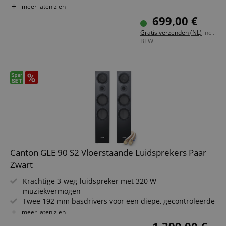
174 mm midrange-driver van Aluminium Titanium Black
meer laten zien
voor helderheid
699,00 €
25 mm tweeter met waveguide voor precieze hoge tonen
Gratis verzenden (NL)
incl.
Elegant design met magnetische stoffen afdekking
BTW
Ideaal voor stereo- en homecinema-systemen
Canton GLE 90 S2 Vloerstaande Luidsprekers Paar
Zwart
Krachtige 3-weg-luidspreker met 320 W
muziekvermogen
Twee 192 mm basdrivers voor een diepe, gecontroleerde
bas
meer laten zien
174 mm middentoner van Aluminium Titan Black voor