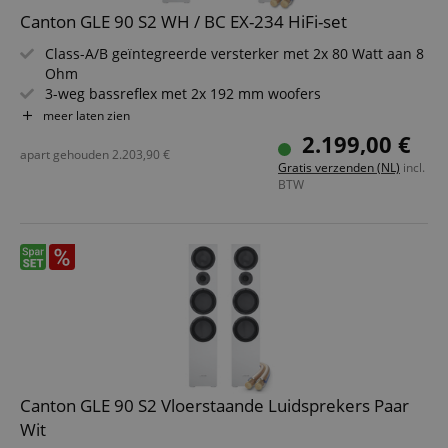
Canton GLE 90 S2 WH / BC EX-234 HiFi-set
Class-A/B geïntegreerde versterker met 2x 80 Watt aan 8
Ohm
3-weg bassreflex met 2x 192 mm woofers
1x 174 mm midrange en 25 mm tweeter
meer laten zien
Digitale ingangen, phono, XLR en geïntegreerde
2.199,00 €
Bluetooth
apart gehouden
2.203,90
€
Gratis verzenden (NL)
incl.
Frequentiebereik van de luidsprekers: 22 tot 40.000 Hz
BTW
10 m OFC-kabel met 2x 4,0 mm² doorsnede inbegrepen
Canton GLE 90 S2 Vloerstaande Luidsprekers Paar
Wit