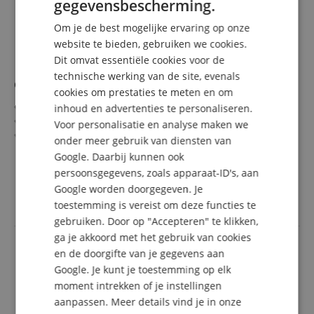
gegevensbescherming.
Set inclusief 10 m luidsprekerkabel
GERMAN
Om je de best mogelijke ervaring op onze
DUTCH
website te bieden, gebruiken we cookies.
Dit omvat essentiële cookies voor de
FRENCH
technische werking van de site, evenals
Canton LP Reference Check Vol. 2
ITALIAN
cookies om prestaties te meten en om
Dubbele LP
inhoud en advertenties te personaliseren.
SPANISH
180g Audiophile Virgin Vinyl
Voor personalisatie en analyse maken we
DMM / 45 RPM
onder meer gebruik van diensten van
Incl. Mediabook
meer laten zien
Google. Daarbij kunnen ook
Canton Artikelnr.: 04446
33,00 €
persoonsgegevens, zoals apparaat-ID's, aan
incl. BTW +
Verzendkosten
Google worden doorgegeven. Je
(NL)
toestemming is vereist om deze functies te
gebruiken. Door op "Accepteren" te klikken,
ga je akkoord met het gebruik van cookies
en de doorgifte van je gegevens aan
Google. Je kunt je toestemming op elk
moment intrekken of je instellingen
aanpassen. Meer details vind je in onze