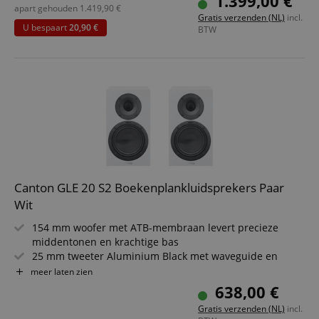
1.399,00 €
heldere weergave
apart gehouden
1.419,90
€
Gratis verzenden (NL)
incl.
25 mm tweeter met Waveguide voor precieze hoge tonen
U bespaart
20,90 €
BTW
Elegant design met magnetische stofkap
Ideaal voor stereo- en homecinema-systemen
Canton GLE 20 S2 Boekenplankluidsprekers Paar
Wit
154 mm woofer met ATB-membraan levert precieze
middentonen en krachtige bas
25 mm tweeter Aluminium Black met waveguide en
frequentiebereik tot 40.000 Hz
meer laten zien
2-weg bassreflexprincipe voor een gecontroleerd,
638,00 €
dynamisch klankbeeld
Gratis verzenden (NL)
incl.
Nominaal vermogen 70 Watt / Muziekvermogen 130 Watt