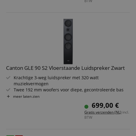
BTW
Impedantie 4-8 Ohm - ideaal voor HiFi-systemen
Compacte behuizing 17 x 29,5 x 26 cm - past ook in
kleine ruimtes
Canton GLE 90 S2 Vloerstaande Luidspreker Zwart
Krachtige 3-weg luidspreker met 320 watt
muziekvermogen
Twee 192 mm woofers voor diepe, gecontroleerde bas
174 mm midrange-driver in Aluminum Titanium Black
meer laten zien
voor helderheid
699,00 €
25 mm tweeter met waveguide voor precieze hoge tonen
Gratis verzenden (NL)
incl.
Elegant ontwerp met magnetisch bevestigde stoffen
BTW
grille
Ideaal voor stereo- en thuisbioscoopsystemen