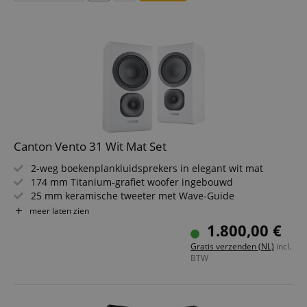
Canton Vento 31 Wit Mat Set
2-weg boekenplankluidsprekers in elegant wit mat
174 mm Titanium-grafiet woofer ingebouwd
25 mm keramische tweeter met Wave-Guide
Krachtig geluid met hoge detailweergave
meer laten zien
Bassreflex-systeem voor precieze laagbas
1.800,00 €
Ideaal voor HiFi, stereo en homecinema-systemen
Gratis verzenden (NL)
incl.
BTW