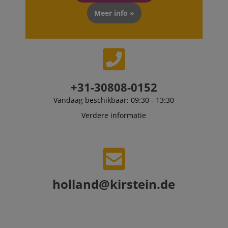
end user perus
the site.
Meer info »
FPLC
.kirstein.nl
20 uur
scarab.visitor
Emarsys
11 maanden
This cookie is
.kirstein.nl
4 weken
used to track
visitors for the
purpose of
delivering
personalized
product
+31-30808-0152
recommendatio
and advertising
Vandaag beschikbaar: 09:30 - 13:30
Verdere informatie
holland@kirstein.de