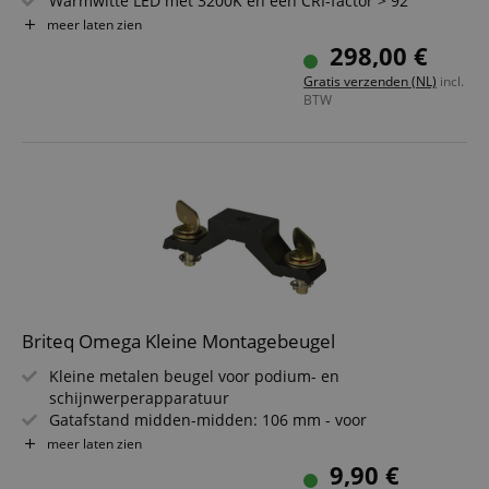
Warmwitte LED met 3200K en een CRI-factor > 92
LCD-display voor het kiezen van verschillende
meer laten zien
bedieningsmodi
298,00 €
DMX-besturing: 4 verschillende kanaalmodi
Gratis verzenden (NL)
incl.
Inclusief kleurfilterhouder en beugel
BTW
Briteq Omega Kleine Montagebeugel
Kleine metalen beugel voor podium- en
schijnwerperapparatuur
Gatafstand midden-midden: 106 mm - voor
gestandaardiseerde apparaten
meer laten zien
Draagvermogen (SWL): tot 80 kg - veilig en stabiel te
9,90 €
monteren