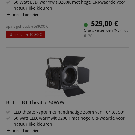
off on th
50 Watt LED, warmwit 3200K met hoge CRI-waarde voor
pages.
natuurlijke kleuren
LCD-display met 3 selecteerbare bedieningsmodi
amazon-pay-
Sessie
This cook
meer laten zien
Amazon
connectedAuth
associat
www.kirstein.nl
4 verschillende dimmercurves selecteerbaar
529,00 €
Amazon 
Volledig geruisloos, omdat er geen luid
apart gehouden
539,80
€
is used t
Gratis verzenden (NL)
incl.
facilitate
koelingsventilator is
U bespaart
10,80 €
BTW
authenti
Selecteerbaar lampgedrag: halogeenlamp (langzaam) of
and pay
LED (snel)
transact
securely.
session-token
11 maanden
This cook
Amazon
4 weken
used to 
.amazon.com
an anon
user ses
the serve
sid_key
www.kirstein.nl
Sessie
This cook
used for
maintain
session 
across p
Briteq BT-Theatre 50WW
requests
LED theater-spot met handmatige zoom van 10° tot 50°
50 watt LED, warmwit 3200K met hoge CRI-waarde voor
natuurlijke kleuren
LCD-display met 3 selecteerbare bedieningsmodi
meer laten zien
Naam
Aanbieder /
Aanbieder / Domein
V
Naam
Vervaldatum
Omschrijving