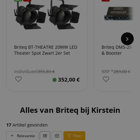
Briteq BT-THEATRE 20WW LED
Briteq DMS-26 Mer
Theater Spot Zwart 2er Set
& Booster
individueel
355,80
€
RRP *
289,00
€
352,00
€
Alles van Briteq bij Kirstein
17
Artikel gevonden
Relevantie
Filter