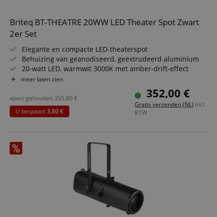
Briteq BT-THEATRE 20WW LED Theater Spot Zwart
2er Set
Elegante en compacte LED-theaterspot
Behuizing van geanodiseerd, geëxtrudeerd aluminium
20-watt LED, warmwit 3000K met amber-drift-effect
Stralingshoek = 15°
meer laten zien
20° & 25° frostfilters inbegrepen
352,00 €
Inclusief kleurfilterframe en vierbladige barn-door
apart gehouden
355,80
€
Gratis verzenden (NL)
incl.
U bespaart
3,80 €
BTW