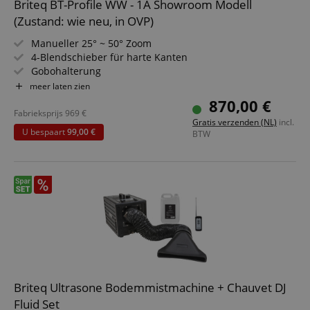
Briteq BT-Profile WW - 1A Showroom Modell
(Zustand: wie neu, in OVP)
Manueller 25° ~ 50° Zoom
4-Blendschieber für harte Kanten
Gobohalterung
Perfektes Weiß mit extrem hohem CRI> 96
meer laten zien
Sehr leiser Betrieb mit geräuscharmem Lüfter und
870,00 €
verschiedenen Presets
Fabrieksprijs
969
€
Gratis verzenden (NL)
incl.
DMX-gesteuert: 3 verschiedene Kanalmodi für maximale
U bespaart
99,00 €
BTW
Flexibilität
Briteq Ultrasone Bodemmistmachine + Chauvet DJ
Fluid Set