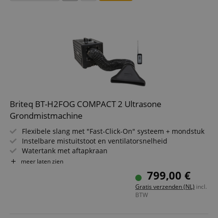
Briteq BT-H2FOG COMPACT 2 Ultrasone
Grondmistmachine
Flexibele slang met "Fast-Click-On" systeem + mondstuk
Instelbare mistuitstoot en ventilatorsnelheid
Watertank met aftapkraan
Behuizing en tank van kunststof
meer laten zien
Geluidsarme werking - ideaal voor gebruik in theaters,
799,00 €
tv-studio's, ....
Gratis verzenden (NL)
incl.
Inclusief draadloze afstandsbediening
BTW