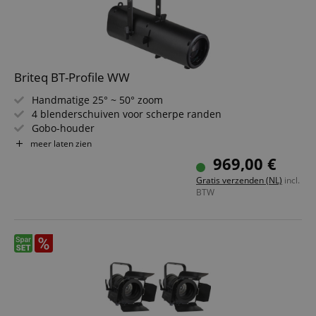
Briteq BT-Profile WW
Handmatige 25° ~ 50° zoom
4 blenderschuiven voor scherpe randen
Gobo-houder
Perfect wit met extreem hoge CRI > 96
meer laten zien
Zeer stille werking met geruisarme ventilator en diverse
969,00 €
presets
Gratis verzenden (NL)
incl.
DMX-gestuurd: 3 verschillende kanaalmodi voor
BTW
maximale flexibiliteit