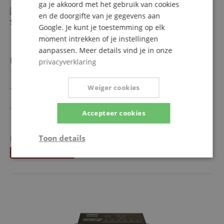
ga je akkoord met het gebruik van cookies
en de doorgifte van je gegevens aan
Google. Je kunt je toestemming op elk
moment intrekken of je instellingen
aanpassen. Meer details vind je in onze
Briteq BT-THEATRE HD2 LED Theater Spot Schwarz -
privacyverklaring
1A Showroom Modell (Zustand: wie neu, in OVP)
Weiger cookies
Theaterspot mit einer 200W 5-Farb RGBAL-LED (Rot,
Grün, Blau, Orange, Limette)
Verschiedene CCT-Voreinstellungen für Weiß
Accepteer cookies
Neues CCS-Farbkalibrierungssystem für perfekte
meer laten zien
Farbkonsistenz
950,00 €
Toon details
Heatpipe-Technologie mit geräuscharmem Lüfter
Fabrieksprijs
999
€
Gratis verzenden (NL)
incl.
DMX-gesteuert: 4 verschiedene Kanalmodi
U bespaart
49,00 €
BTW
OLED-Display zur einfachen Navigation durch das Setup-
Strikt
Prestatie
Gericht op
noodzakelijk
Menü
Functionaliteit
Niet-
geclassificeerd