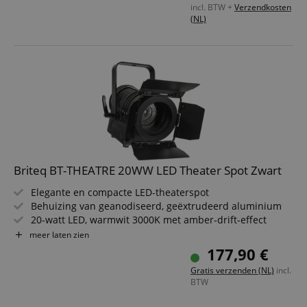
incl. BTW +
Verzendkosten
Zwart gelakt oppervlak - onopvallende uitstraling tijdens
(NL)
shows
Compatibel met gangbare couplers en clamps (Ø 45-50
mm truss)
Snelle en eenvoudige montage en demontage
Briteq BT-THEATRE 20WW LED Theater Spot Zwart
Elegante en compacte LED-theaterspot
Behuizing van geanodiseerd, geëxtrudeerd aluminium
20-watt LED, warmwit 3000K met amber-drift-effect
Stralingshoek = 15°
meer laten zien
20° & 25° frostfilters inbegrepen
177,90 €
Inclusief kleurfilterframe en vierbladige torblende
Gratis verzenden (NL)
incl.
BTW