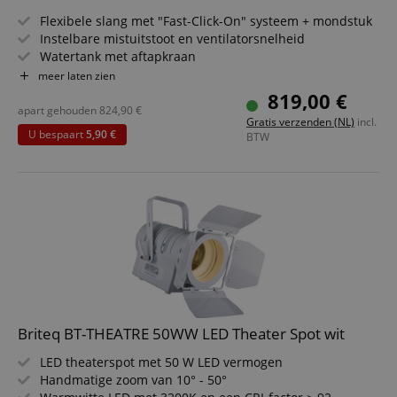
Flexibele slang met "Fast-Click-On" systeem + mondstuk
Instelbare mistuitstoot en ventilatorsnelheid
Watertank met aftapkraan
Behuizing en tank van kunststof
meer laten zien
Geluidarme werking - ideaal voor gebruik in theaters, tv-
819,00 €
studio's, ....
apart gehouden
824,90
€
Gratis verzenden (NL)
incl.
Wordt geleverd inclusief draadloze afstandsbediening
U bespaart
5,90 €
BTW
Voordeelpakket inclusief mistvloeistof
Briteq BT-THEATRE 50WW LED Theater Spot wit
LED theaterspot met 50 W LED vermogen
Handmatige zoom van 10° - 50°