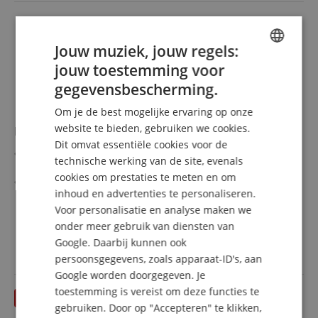
Jouw muziek, jouw regels:
jouw toestemming voor
ENGLISH
gegevensbescherming.
GERMAN
Om je de best mogelijke ervaring op onze
DUTCH
website te bieden, gebruiken we cookies.
Briteq BT-THEATRE HD2 LED Theater Spot Zwart
Dit omvat essentiële cookies voor de
FRENCH
Theaterspot met een 200W 5-kleur RGBAL-LED (Rood,
technische werking van de site, evenals
Groen, Blauw, Oranje, Limoen)
ITALIAN
cookies om prestaties te meten en om
Verschillende CCT-voorinstellingen voor wit
inhoud en advertenties te personaliseren.
SPANISH
Nieuw CCS-kleurkalibratiesysteem voor perfecte
meer laten zien
Voor personalisatie en analyse maken we
kleurconsistentie
999,00 €
Heatpipe-technologie met geruisarme ventilator
onder meer gebruik van diensten van
Gratis verzenden (NL)
incl.
DMX-gestuurd: 4 verschillende kanaalmodi
Google. Daarbij kunnen ook
BTW
OLED-display voor eenvoudige navigatie door het setup-
persoonsgegevens, zoals apparaat-ID's, aan
menu
Google worden doorgegeven. Je
toestemming is vereist om deze functies te
gebruiken. Door op "Accepteren" te klikken,