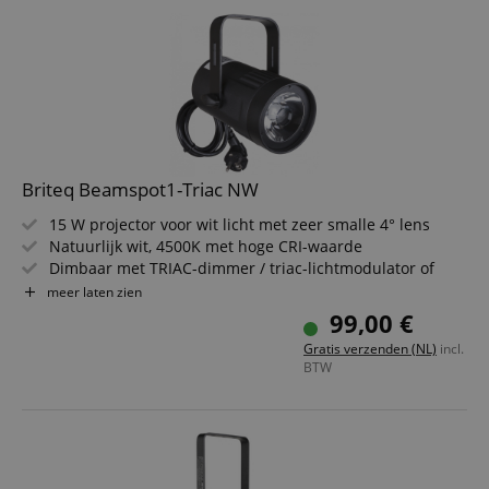
Briteq Beamspot1-Triac NW
15 W projector voor wit licht met zeer smalle 4° lens
Natuurlijk wit, 4500K met hoge CRI-waarde
Dimbaar met TRIAC-dimmer / triac-lichtmodulator of
dimmerknop
meer laten zien
Voor discotheken, beursstanden, restaurants, winkels om
99,00 €
kleine objecten te verlichten
Gratis verzenden (NL)
incl.
Inclusief verwisselbare 10°- & 45°-filters
BTW