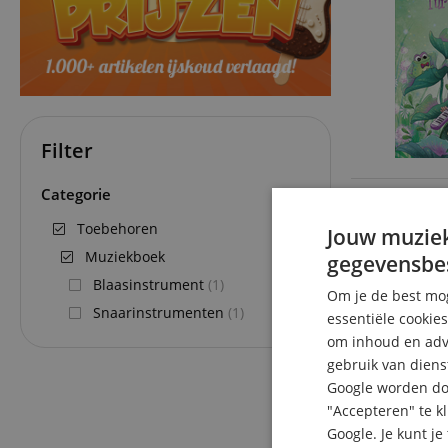
Filter
Categorie
Toebehoren
Jouw muziek
Muziekboek
gegevensbe
Blaasinstrument
(1)
Om je de best mog
Snaarinstrumenten
(1)
essentiële cookie
om inhoud en adve
gebruik van diens
Google worden doo
"Accepteren" te k
Google. Je kunt j