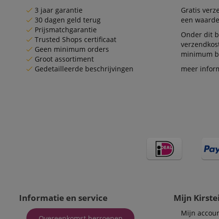
session-id-apay
3 jaar garantie
Gratis ver
30 dagen geld terug
een waarde
Prijsmatchgarantie
Onder dit b
FPGSID
Trusted Shops certificaat
verzendkos
Geen minimum orders
minimum be
apay-session-set
Groot assortiment
Gedetailleerde beschrijvingen
meer infor
amazon-pay-
connectedAuth
session-token
sid_key
Naam
Naam
Naam
CrossDomainCookie
Aa
Naam
Do
_ga
scarab.mayAdd
Informatie en service
Mijn Kirste
sid
ww
Mijn accou
Overeenkomst herroepen