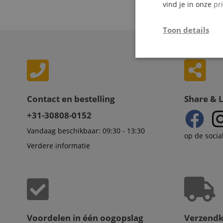
vind je in onze
pr
18 Artikelen 
Toon details
Strikt
noodzakelijk
Contact en bestelling
Share & 
+31-30808-0152
Vandaag beschikbaar: 09:30 - 13:30
op de socia
Str
Verdere informatie
Strikt noodzakelijke
Zonder strikt noodzak
Naam
CookieScriptConse
Voordelen in één oogopslag
Verzend