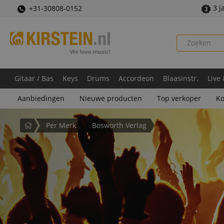
3 j
+31-30808-0152
Gitaar / Bas
Keys
Drums
Accordeon
Blaasinstr.
Live
Aanbiedingen
Nieuwe producten
Top verkoper
Ko
Startpagina
Per Merk
Bosworth Verlag