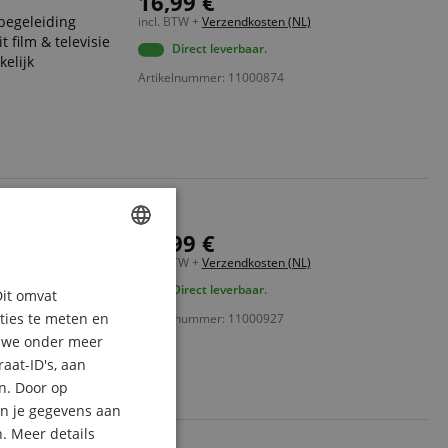
16,99 €
begeleiding
incl. BTW +
Verzendkosten (NL)
 film & televisie
Direct leverbaar.
kelijk
Artikelnummer: 11000874
iller
30,99 €
incl. BTW +
Verzendkosten (NL)
ENGLISH
Direct leverbaar.
Dit omvat
GERMAN
aties te meten en
Artikelnummer: 11000927
DUTCH
n we onder meer
aat-ID's, aan
FRENCH
n. Door op
ITALIAN
an je gegevens aan
. Meer details
SPANISH