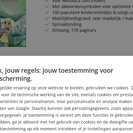
Voor Melodica Solo (noten)
Met akkoordensymbolen voor optionele 
100 populaire kinderenliedjes & songs uit
Moeilijkheidsgraad: zeer makkelijk / mak
Spiraalbinding
Omvang: 170 pagina's
The Beatles – Bewerkt Door Dominic M
, jouw regels: jouw toestemming voor
14 iconische Beatles-nummers
scherming.
Bewerkt door Dominic Miller
Gearrangeerd voor solo-gitaar
elijke ervaring op onze website te bieden, gebruiken we cookies. 
Met noten & tabulaturen
s voor de technische werking van de site, evenals cookies om prest
Expressieve herinterpretaties
rtenties te personaliseren. Voor personalisatie en analyse make
ten van Google. Daarbij kunnen ook persoonsgegevens, zoals appar
rgegeven. Je toestemming is vereist om deze functies te gebruike
likken, ga je akkoord met het gebruik van cookies en de doorgifte v
e toestemming op elk moment intrekken of je instellingen aanpassen