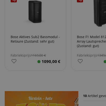
Bose Aktives Sub2 Bassmodul -
Bose F1 Model 812
Retoure (Zustand: sehr gut)
Array Lautsprecher - Reto
(Zustand: gut)
Fabrieksprijs
1169,00
€
Fabrieksprijs
1349
1090,00
€
10
Artikel gev