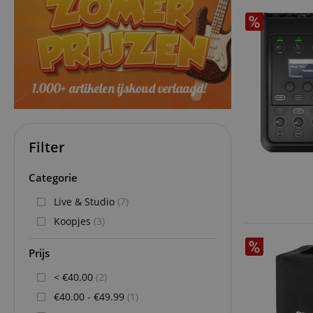
Filter
Categorie
Live & Studio
(7)
Koopjes
(3)
Prijs
< €40.00
(2)
€40.00 - €49.99
(1)