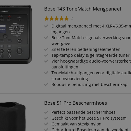
Bose T4S ToneMatch Mengpaneel
2
Digitaal mengpaneel met 4 XLR-/6,35-
ingangen
Bose ToneMatch-signaalverwerking voor 
weergave
Snel te leren bedieningselementen
Tap-tempo delay & geïntegreerde tuner
Vier hoogwaardige audio-voorversterker
aansluitingen
ToneMatch-uitgangen voor digitale audi
stroomvoorziening
Robuuste behuizing met beschermkap
Bose S1 Pro Beschermhoes
Perfect passende beschermhoes
Geschikt voor het Bose S1 Pro systeem
Gemaakt van stevig nylon
Geborduurd Bose-logo aan de voorkant