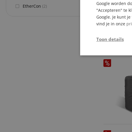
Google worden doo
EtherCon
(2)
"Accepteren" te k
Google. Je kunt j
vind je in onze
pr
Toon details
Strikt
noodzakelijk
Str
Strikt noodzakelijke
Zonder strikt noodzak
Naam