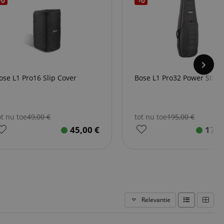
ose L1 Pro16 Slip Cover
Bose L1 Pro32 Power Stan
ot nu toe
49,00
€
tot nu toe
195,00
€
45,00
€
179
Relevantie