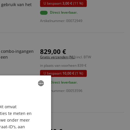
U bespaart
3,00 €
(11 %)
 gebruik van het
Direct leverbaar.
Artikelnummer: 00072949
829,00 €
m combo-ingangen
 een
Gratis verzenden (NL)
incl. BTW
in plaats van voorheen
839
€
U bespaart
10,00 €
(1 %)
s met XLR-
Direct leverbaar.
Artikelnummer: 00053596
o- en
ENGLISH
Dit omvat
GERMAN
aties te meten en
DUTCH
n we onder meer
aat-ID's, aan
FRENCH