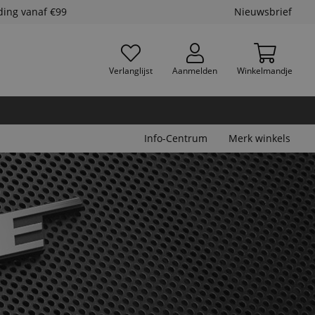
ding vanaf €99
Nieuwsbrief
Verlanglijst
Aanmelden
Winkelmandje
Info-Centrum
Merk winkels