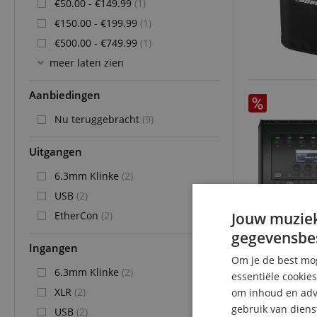
€50.00 - €149.99
(1)
€150.00 - €199.99
(1)
€500.00 - €749.99
(1)
meer laten zien
Aanbiedingen
Nu teruggebracht
(9)
Uitgangen
6.3mm Klinke
(2)
USB
(2)
EtherCon
(2)
Jouw muziek
gegevensbe
Ingangen
Om je de best mog
6.3mm Klinke
(2)
essentiële cookie
XLR
(2)
om inhoud en adve
gebruik van diens
USB
(2)