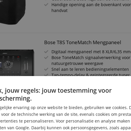
Handige opening aan de bovenkant voor
handvat
Bose T8S ToneMatch Mengpaneel
Digitaal mengpaneel met 8 XLR/6,35 m
Bose ToneMatch signaalverwerking voor
natuurgetrouwe weergave
Snel aan te leren bedieningselementen
Tap-tempo-delay & geïntegreerde tuner
Vier hoogwaardige audio-voorversterker
comboaansluitingen
, jouw regels: jouw toestemming voor
ToneMatch-uitgangen voor digitale audi
scherming.
voedingsaansluiting
Robuuste behuizing met beschermkap
elijke ervaring op onze website te bieden, gebruiken we cookies. 
s voor de technische werking van de site, evenals cookies om prest
rtenties te personaliseren. Voor personalisatie en analyse make
Bose L1 Pro8 Slip Cover
ten van Google. Daarbij kunnen ook persoonsgegevens, zoals appar