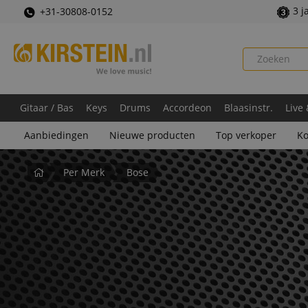
3 j
+31-30808-0152
Gitaar / Bas
Keys
Drums
Accordeon
Blaasinstr.
Live
Aanbiedingen
Nieuwe producten
Top verkoper
Ko
Startpagina
Per Merk
Bose