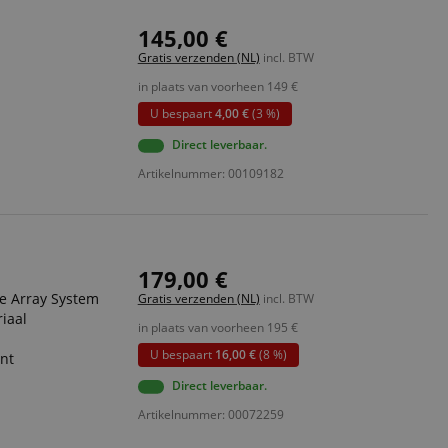
ript.com-service om
145,00 €
den. De
ect werken.
Gratis verzenden (NL)
incl. BTW
 on the website,
in plaats van voorheen
149
€
 ensuring a secure
U bespaart
4,00 €
(3 %)
te across page
Direct leverbaar.
Artikelnummer: 00109182
ies are used by the
vities so users can
s pages.
s used to facilitate
ely.
179,00 €
 user session by the
ne Array System
Gratis verzenden (NL)
incl. BTW
iaal
in plaats van voorheen
195
€
n state across page
U bespaart
16,00 €
(8 %)
ant
Direct leverbaar.
Omschrijving
Artikelnummer: 00072259