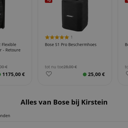
1
 Flexible
Bose S1 Pro Beschermhoes
B
ure
,00
€
tot nu toe
28,00
€
t
1175,00
€
25,00
€
Alles van Bose bij Kirstein
onden