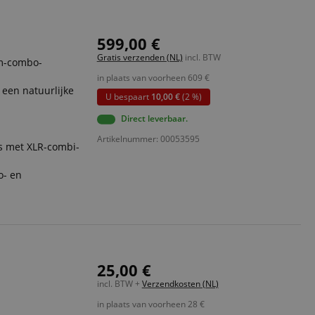
599,00 €
Gratis verzenden (NL)
incl. BTW
mm-combo-
in plaats van voorheen
609
€
een natuurlijke
U bespaart
10,00 €
(2 %)
Direct leverbaar.
Artikelnummer: 00053595
s met XLR-combi-
o- en
25,00 €
incl. BTW +
Verzendkosten (NL)
in plaats van voorheen
28
€