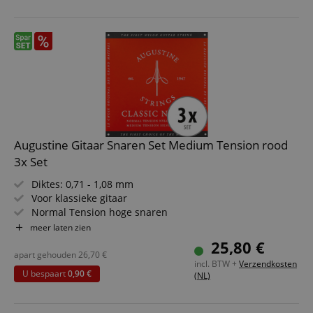
Augustine Gitaar Snaren Set Medium Tension rood
3x Set
Diktes: 0,71 - 1,08 mm
Voor klassieke gitaar
Normal Tension hoge snaren
Medium Tension lage snaren
meer laten zien
2% zilvercoating
25,80 €
3 sets in voordelige bundel
apart gehouden
26,70
€
incl. BTW +
Verzendkosten
U bespaart
0,90 €
(NL)