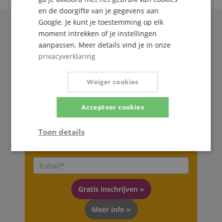
en de doorgifte van je gegevens aan
Google. Je kunt je toestemming op elk
moment intrekken of je instellingen
aanpassen. Meer details vind je in onze
privacyverklaring
Weiger cookies
Accepteer cookies
De Kirstein Beat!
Toon details
Schrijf u nu in op onze nieuwsbrief en verzeker u
van uw
5€ voucher
.
Strikt
Prestatie
Gericht op
noodzakelijk
Gratis inschrijven »
Functionaliteit
Niet-
geclassificeerd
Meer info »