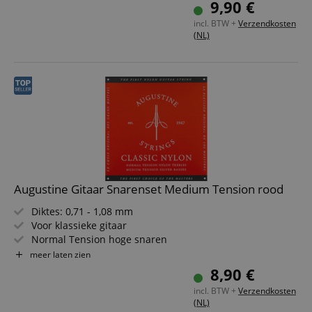
9,90 €
Materiaal: nylon
incl. BTW +
Verzendkosten
(NL)
Augustine Gitaar Snarenset Medium Tension rood
Diktes: 0,71 - 1,08 mm
Voor klassieke gitaar
Normal Tension hoge snaren
Medium Tension lage snaren
meer laten zien
2% zilvercoating
8,90 €
Materiaal: nylon
incl. BTW +
Verzendkosten
(NL)