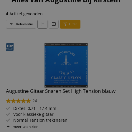
4
Artikel gevonden
Relevantie
Filter
Augustine Gitaar Snaren Set High Tension blauw
24
Diktes: 0,71 - 1,14 mm
Voor klassieke gitaar
Normal Tension treksnaren
High Tension bassnaren
meer laten zien
2% zilvercoating