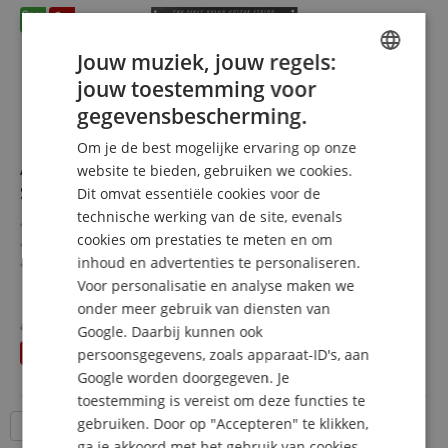
Jouw muziek, jouw regels:
jouw toestemming voor
ENGLISH
gegevensbescherming.
GERMAN
Om je de best mogelijke ervaring op onze
DUTCH
Augustine Gitaar Snaren Set High Tension blauw 3x
website te bieden, gebruiken we cookies.
Set
Dit omvat essentiële cookies voor de
FRENCH
technische werking van de site, evenals
Diktes: 0,71 - 1,14 mm
ITALIAN
cookies om prestaties te meten en om
Voor klassieke gitaar
inhoud en advertenties te personaliseren.
SPANISH
Normal Tension treksnaren
High Tension bassnaren
Voor personalisatie en analyse maken we
meer laten zien
2% zilvercoating
onder meer gebruik van diensten van
28,70 €
3 sets in voordelige bundel
apart gehouden
29,70
€
Google. Daarbij kunnen ook
incl. BTW +
Verzendkosten
U bespaart
1,00 €
persoonsgegevens, zoals apparaat-ID's, aan
(NL)
Google worden doorgegeven. Je
toestemming is vereist om deze functies te
gebruiken. Door op "Accepteren" te klikken,
18 Artikelen per pagina
ga je akkoord met het gebruik van cookies