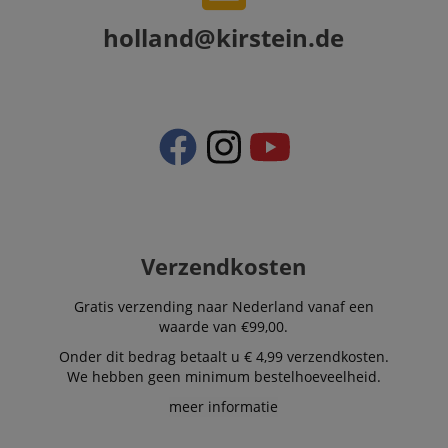
informat
about us
holland@kirstein.de
activitie
can easil
where th
off on th
pages.
amazon-pay-
Sessie
This cook
Amazon
connectedAuth
associat
www.kirstein.nl
Amazon 
is used t
facilitate
authenti
and pay
transact
securely.
Verzendkosten
session-token
11 maanden
This cook
Amazon
4 weken
used to 
.amazon.com
an anon
Gratis verzending naar Nederland vanaf een
user ses
the serve
waarde van €99,00.
sid_key
www.kirstein.nl
Sessie
This cook
Onder dit bedrag betaalt u € 4,99 verzendkosten.
used for
We hebben geen minimum bestelhoeveelheid.
maintain
session 
meer informatie
across p
requests