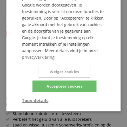
4x Class-A Audient Console microfoonvoorversterkers
Google worden doorgegeven. Je
2x ADAT Inputs & Outputs voor digitale uitbreiding
toestemming is vereist om deze functies te
1x onafhankelijke hoofdtelefoonuitgang
meer laten zien
gebruiken. Door op "Accepteren" te klikken,
Audio-loopback
521,00 €
ga je akkoord met het gebruik van cookies
ScrollControl
in plaats van voorheen
527
€
Gratis verzenden (NL)
incl.
en de doorgifte van je gegevens aan
U bespaart
6,00 €
BTW
Google. Je kunt je toestemming op elk
moment intrekken of je instellingen
aanpassen. Meer details vind je in onze
privacyverklaring
Weiger cookies
Accepteer cookies
Audient Oria Mini + SoundID Reference Compleet
Toon details
Pakket
Strikt
Prestatie
Gericht op
Standalone-ruimtecorrectiesysteem
noodzakelijk
Verbetert het geluid van alle luidsprekers
Laad en wissel tussen 4 Sonarworks-profielen op de