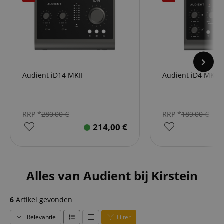
Audient iD14 MKII
Audient iD4 MKII
RRP *
280,00
€
RRP *
189,00
€
214,00
€
Alles van Audient bij Kirstein
6
Artikel gevonden
Relevantie
Filter