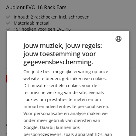
Audient EVO 16 Rack Ears
Inhoud: 2 rackhoeken incl. schroeven
Materiaal: metaal
19" hoeken voor een EVO 16
Kleur: zwart
meer laten zien
17,99 €
Jouw muziek, jouw regels:
incl. BTW +
Verzendkosten
jouw toestemming voor
ENGLISH
(NL)
gegevensbescherming.
GERMAN
Om je de best mogelijke ervaring op onze
DUTCH
website te bieden, gebruiken we cookies.
Dit omvat essentiële cookies voor de
FRENCH
technische werking van de site, evenals
ITALIAN
cookies om prestaties te meten en om
inhoud en advertenties te personaliseren.
SPANISH
Voor personalisatie en analyse maken we
onder meer gebruik van diensten van
Audient iD44 MKII
Google. Daarbij kunnen ook
Hoogwaardig Audio Interface voor Mac & PC
persoonsgegevens, zoals apparaat-ID's, aan