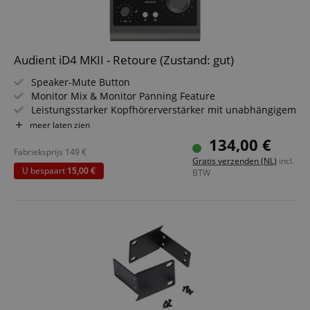
Audient iD4 MKII - Retoure (Zustand: gut)
Speaker-Mute Button
Monitor Mix & Monitor Panning Feature
Leistungsstarker Kopfhörerverstärker mit unabhängigem
DAC
meer laten zien
ADC Dynamikumfang: 121 dB
134,00 €
DAC Dynamikumfang: 126 dB
Fabrieksprijs
149
€
Gratis verzenden (NL)
incl.
48 Volt Phantomspeisung
U bespaart
15,00 €
BTW