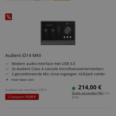
Audient iD14 MKII
Modern audio-interface met USB 3.0
2x Audient Class A console microfoonvoorversterkers
2 gecombineerde Mic-/Line-ingangen: XLR/Jack combi-
aansluiting
meer laten zien
24 Bit / 44,1 - 96 kHz
214,00 €
Perfect geschikt voor kleine, maar veeleisende setups
in plaats van voorheen
229
€
Gratis verzenden (NL)
incl.
Krachtige hoofdtelefoonversterker met onafhankelijke
U bespaart
15,00 €
BTW
DAC