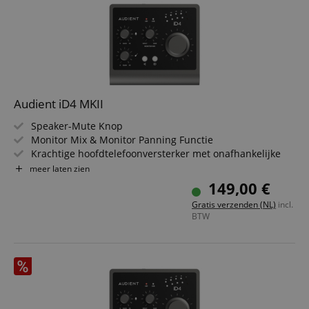
Audient iD4 MKII
Speaker-Mute Knop
Monitor Mix & Monitor Panning Functie
Krachtige hoofdtelefoonversterker met onafhankelijke
DAC
meer laten zien
ADC Dynamisch Bereik: 121 dB
149,00 €
DAC Dynamisch Bereik: 126 dB
Gratis verzenden (NL)
incl.
48 Volt fantoomvoeding
BTW