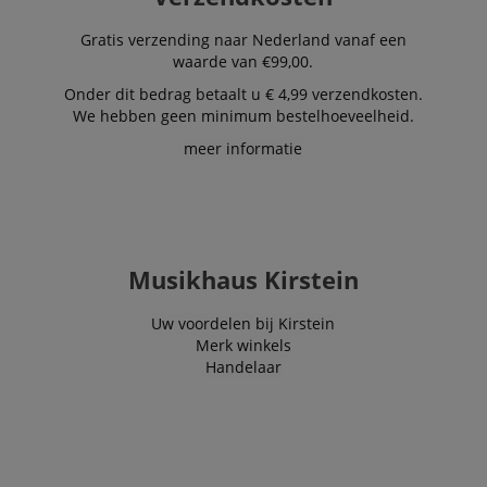
Naam
Vervaldatum
Omschri
Domein
Gratis verzending naar Nederland vanaf een
CookieScriptConsent
1 jaar 1
Deze coo
CookieScript
waarde van €99,00.
maand
wordt ge
.kirstein.nl
door de 
Script.c
Onder dit bedrag betaalt u € 4,99 verzendkosten.
om de
We hebben geen minimum bestelhoeveelheid.
cookiev
van bezo
meer informatie
onthoud
cookieb
Cookie-S
moet cor
werken.
session-id-apay
11 maanden
This cook
Amazon
4 weken
used to
.amazon.com
Musikhaus Kirstein
the user
on the w
particula
relation 
Uw voordelen bij Kirstein
payment 
Merk winkels
Google Privacy Policy
ensuring
Handelaar
and effe
checkou
experien
FPGSID
.kirstein.nl
29 minuten
This cook
57 seconden
used to 
user sess
across p