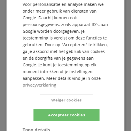
Voor personalisatie en analyse maken we
onder meer gebruik van diensten van
Google. Daarbij kunnen ook
persoonsgegevens, zoals apparaat-ID's, aan
Google worden doorgegeven. Je
toestemming is vereist om deze functies te
De Kirstein Beat!
gebruiken. Door op "Accepteren" te klikken,
ga je akkoord met het gebruik van cookies
Schrijf u nu in op onze nieuwsbrief en verzeker u
en de doorgifte van je gegevens aan
van uw
5€ voucher
.
Google. Je kunt je toestemming op elk
moment intrekken of je instellingen
aanpassen. Meer details vind je in onze
Gratis inschrijven »
privacyverklaring
Meer info »
Weiger cookies
Accepteer cookies
Toon details