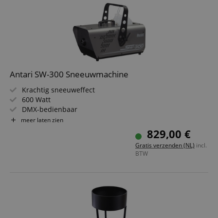
Antari SW-300 Sneeuwmachine
Krachtig sneeuweffect
600 Watt
DMX-bedienbaar
Grote 5 l tank
meer laten zien
Variabele uitstootsnelheid
829,00 €
Robuuste metalen behuizing
Gratis verzenden (NL)
incl.
BTW