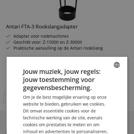
Antari FTA-3 Rookslangadapter
Adapter voor rookmachines
Geschikt voor: Z-1500II en Z-3000II
Praktische aanvulling op de Antari rookslang
45,00 €
Jouw muziek, jouw regels:
incl. BTW +
Verzendkosten
jouw toestemming voor
(NL)
ENGLISH
gegevensbescherming.
GERMAN
Om je de best mogelijke ervaring op onze
18 Artikelen per pagina
DUTCH
website te bieden, gebruiken we cookies.
Dit omvat essentiële cookies voor de
FRENCH
technische werking van de site, evenals
ITALIAN
cookies om prestaties te meten en om
inhoud en advertenties te personaliseren.
SPANISH