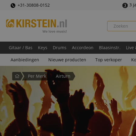
3 j
+31-30808-0152
Gitaar / Bas
Keys
Drums
Accordeon
Blaasinstr.
Live
Aanbiedingen
Nieuwe producten
Top verkoper
Ko
Startpagina
Per Merk
Airturn