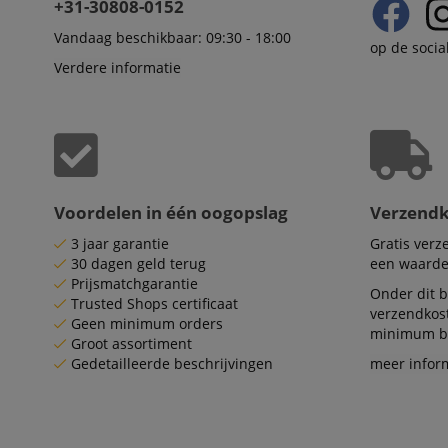
+31-30808-0152
Naam
Vandaag beschikbaar: 09:30 - 18:00
op de socia
Verdere informatie
CookieScriptConse
session-id-apay
FPGSID
Voordelen in één oogopslag
Verzend
apay-session-set
3 jaar garantie
Gratis ver
30 dagen geld terug
een waarde
Prijsmatchgarantie
amazon-pay-
Onder dit b
connectedAuth
Trusted Shops certificaat
verzendkos
Geen minimum orders
session-token
minimum be
Groot assortiment
Gedetailleerde beschrijvingen
meer infor
sid_key
Naam