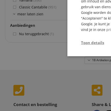
Yamaha
(550)
om inhoud en adve
gebruik van diens
Classic Cantabile
(951)
Google worden doo
meer laten zien
"Accepteren" te k
Google. Je kunt j
Aanbiedingen
vind je in onze
pr
Nu teruggebracht
(1)
Toon details
Strikt
18 Artikelen 
noodzakelijk
Str
Contact en bestelling
Share & 
Strikt noodzakelijke
Zonder strikt noodzak