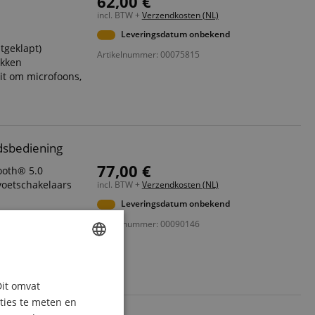
62,00 €
incl. BTW +
Verzendkosten (NL)
Leveringsdatum onbekend
tgeklapt)
Artikelnummer: 00075815
akken
eit om microfoons,
ndsbediening
77,00 €
ooth® 5.0
voetschakelaars
incl. BTW +
Verzendkosten (NL)
Leveringsdatum onbekend
Artikelnummer: 00090146
omen
AW-knoppen
ksten en tabs
ENGLISH
Dit omvat
GERMAN
aties te meten en
DUTCH