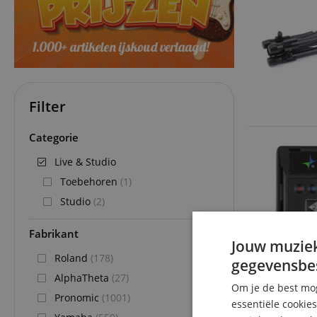
Filter
Categorie
Live & Studio
Toebehoren
(1)
Studio
(2)
Fabrikant
Jouw muziek
Roland
(178)
gegevensbe
AlphaTheta
(27)
Om je de best mog
Pronomic
(1001)
essentiële cookie