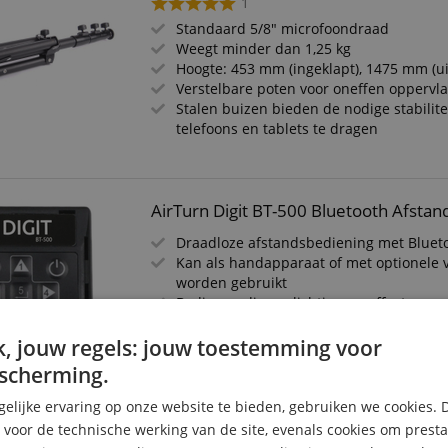
1
Standaard 5/8" microfoondraad
Weegt minder dan 1,25 kg
Hoogte: 453 mm (ingeklapt), 1475 mm (ui
Verstelbare poten voor oneffen oppervl
Stalen buizen bieden de nodige stabilit
telefoons en tablets te dragen
AirTurn Digit BT-500 Bluetooth Afsta
Draadloze afstandsbediening met Bluet
Kan als handapparaat of met optionele 
worden gebruikt
Bedien audio, verlichting en effecten
Start en stop backing tracks en metron
Verzend MIDI-commando's en eigen D
, jouw regels: jouw toestemming voor
Blader pagina's om, lees bladmuziek, te
scherming.
elijke ervaring op onze website te bieden, gebruiken we cookies. 
s voor de technische werking van de site, evenals cookies om prest