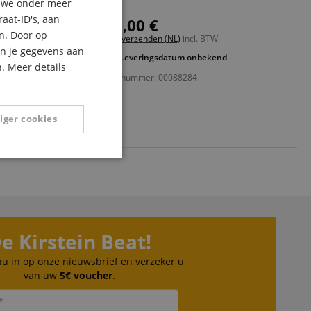
ler
n we onder meer
aat-ID's, aan
139,00 €
FRENCH
® 5.0
n. Door op
Gratis verzenden (NL)
incl. BTW
ITALIAN
an je gegevens aan
omen
Leveringsdatum onbekend
AW-knoppen
. Meer details
SPANISH
Artikelnummer: 00088284
eksten en tabs
iger cookies
Niet-
geclassificeerd
e Kirstein Beat!
 nu in op onze nieuwsbrief en verzeker u
eerd
van uw
5€ voucher
.
g en accountbeheer.