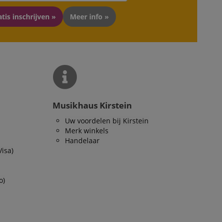
tis inschrijven »
Meer info »
ript.com-service om
den. De
ect werken.
 on the website,
 ensuring a secure
te across page
Musikhaus Kirstein
ies are used by the
vities so users can
Uw voordelen bij Kirstein
s pages.
Merk winkels
Handelaar
s used to facilitate
ely.
Visa)
 user session by the
o)
n state across page
Omschrijving