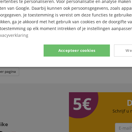
AirTurn QUAD 500 Voetpedaal Control
rtenties te personaliseren. Voor personalisatie en analyse make
ten van Google. Daarbij kunnen ook persoonsgegevens, zoals appar
Draadloze voetbediening met Bluetooth
rgegeven. Je toestemming is vereist om deze functies te gebruike
Bedien audio, verlichting en effecten
likken, ga je akkoord met het gebruik van cookies en de doorgifte v
Start en stop backing tracks en metron
Verzend MIDI-commando's en eigen D
e toestemming op elk moment intrekken of je instellingen aanpassen
Blader door pagina's, lees noten, door t
ivacyverklaring
bladeren
Accepteer cookies
We
Prestatie
Gericht op
Functionaliteit
per pagina
D
Schrijf u
ikt noodzakelijk
Prestatie
Gericht op
Functionaliteit
Niet-geclassific
Like
 cookies maken kernfunctionaliteit van de website mogelijk, zoals gebruikersaanmeldin
elijke cookies kan de website niet correct worden gebruikt.