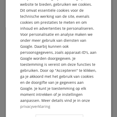
DUTCH
website te bieden, gebruiken we cookies.
Dit omvat essentiële cookies voor de
FRENCH
technische werking van de site, evenals
Gratis inschrijven »
ITALIAN
cookies om prestaties te meten en om
inhoud en advertenties te personaliseren.
SPANISH
Meer info »
Voor personalisatie en analyse maken we
onder meer gebruik van diensten van
Google. Daarbij kunnen ook
persoonsgegevens, zoals apparaat-ID's, aan
Google worden doorgegeven. Je
toestemming is vereist om deze functies te
+31-30808-0152
gebruiken. Door op "Accepteren" te klikken,
Vandaag beschikbaar: 09:30 - 18:00
ga je akkoord met het gebruik van cookies
Verdere informatie
en de doorgifte van je gegevens aan
Google. Je kunt je toestemming op elk
moment intrekken of je instellingen
aanpassen. Meer details vind je in onze
privacyverklaring