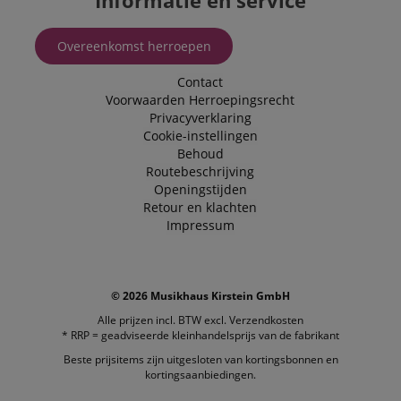
Informatie en service
and effe
checkou
experien
Overeenkomst herroepen
FPGSID
.kirstein.nl
29 minuten
This cook
57 seconden
used to 
Contact
user sess
across p
Voorwaarden
Herroepingsrecht
requests
Privacyverklaring
apay-session-set
11 maanden
This cook
Amazon.com
Cookie-instellingen
4 weken
by Amaz
Inc.
Behoud
Session 
www.kirstein.nl
Routebeschrijving
are used
server to
Openingstijden
informat
Retour en klachten
about us
activitie
Impressum
can easil
where th
off on th
pages.
© 2026 Musikhaus Kirstein GmbH
amazon-pay-
Sessie
This cook
Amazon
connectedAuth
associat
www.kirstein.nl
Alle prijzen incl. BTW excl.
Verzendkosten
Amazon 
is used t
* RRP = geadviseerde kleinhandelsprijs van de fabrikant
facilitate
Beste prijsitems zijn uitgesloten van kortingsbonnen en
authenti
and pay
kortingsaanbiedingen.
transact
securely.