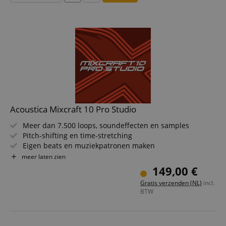
Acoustica Mixcraft 10 Pro Studio
Meer dan 7.500 loops, soundeffecten en samples
Pitch-shifting en time-stretching
Eigen beats en muziekpatronen maken
MIDI-bewerking en -notatie
meer laten zien
Grooves mixen met de performancebalk
149,00 €
Gratis verzenden (NL)
incl.
BTW