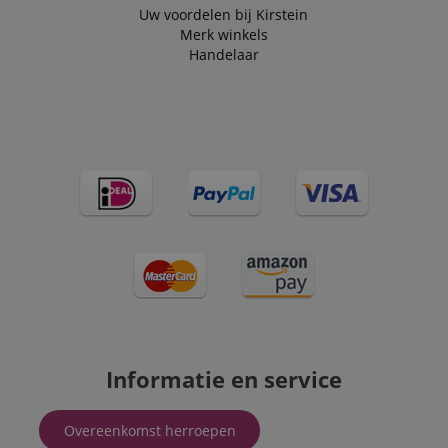
.kirstein.nl
4 weken
used to track
Uw voordelen bij Kirstein
visitors for the
Merk winkels
purpose of
delivering
Handelaar
personalized
product
recommendatio
and advertising
Informatie en service
Overeenkomst herroepen