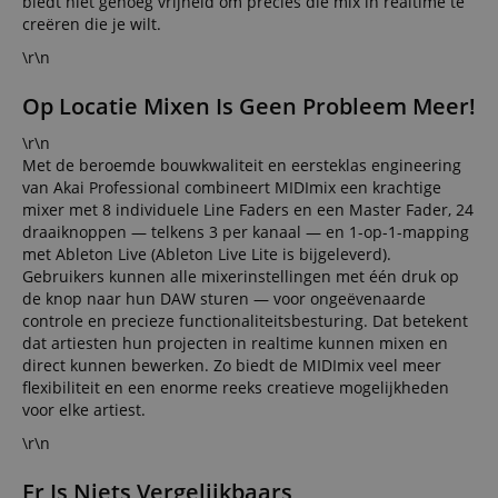
biedt niet genoeg vrijheid om precies die mix in realtime te
creëren die je wilt.
\r\n
Op Locatie Mixen Is Geen Probleem Meer!
\r\n
Met de beroemde bouwkwaliteit en eersteklas engineering
van Akai Professional combineert MIDImix een krachtige
mixer met 8 individuele Line Faders en een Master Fader, 24
draaiknoppen — telkens 3 per kanaal — en 1-op-1-mapping
met Ableton Live (Ableton Live Lite is bijgeleverd).
Gebruikers kunnen alle mixerinstellingen met één druk op
de knop naar hun DAW sturen — voor ongeëvenaarde
controle en precieze functionaliteitsbesturing. Dat betekent
dat artiesten hun projecten in realtime kunnen mixen en
direct kunnen bewerken. Zo biedt de MIDImix veel meer
flexibiliteit en een enorme reeks creatieve mogelijkheden
voor elke artiest.
\r\n
Er Is Niets Vergelijkbaars