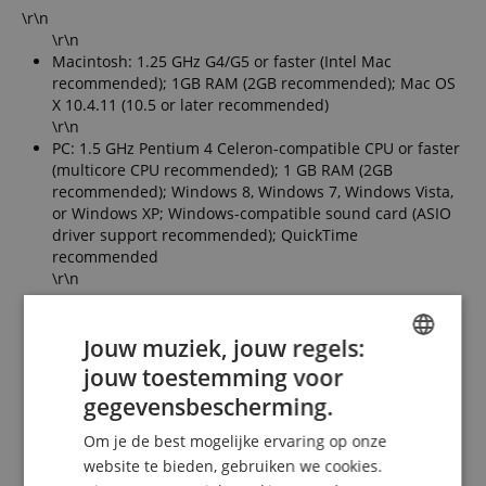
\r\n
\r\n
Macintosh: 1.25 GHz G4/G5 or faster (Intel Mac
recommended); 1GB RAM (2GB recommended); Mac OS
X 10.4.11 (10.5 or later recommended)
\r\n
PC: 1.5 GHz Pentium 4 Celeron-compatible CPU or faster
(multicore CPU recommended); 1 GB RAM (2GB
recommended); Windows 8, Windows 7, Windows Vista,
or Windows XP; Windows-compatible sound card (ASIO
driver support recommended); QuickTime
recommended
\r\n
Levering
Jouw muziek, jouw regels:
jouw toestemming voor
ENGLISH
\r\n
gegevensbescherming.
GERMAN
1 x Akai MIDImix DAW Controller
Om je de best mogelijke ervaring op onze
\r\n
DUTCH
1 x Ableton Live Lite
website te bieden, gebruiken we cookies.
\r\n