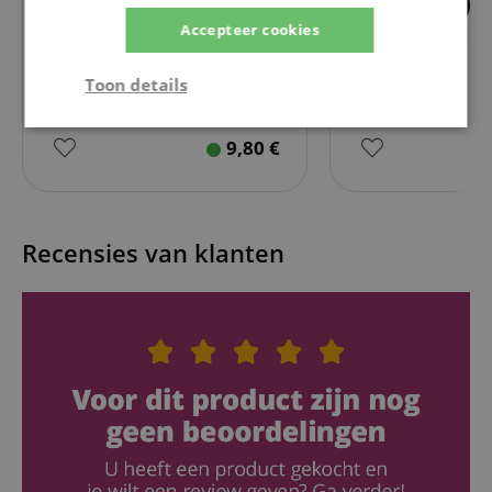
5
5
Accepteer cookies
Kirstein USB 2.0 Kabel A naar B
Kirstein USB 2.0-k
(3 m)
(1,8 m)
Toon details
Strikt
Prestatie
Gericht op
9,80
€
noodzakelijk
Functionaliteit
Niet-
Recensies van klanten
geclassificeerd
Strikt noodzakelijk
Prestatie
Gericht op
Functionaliteit
Niet-geclassificeerd
Strikt noodzakelijke cookies maken