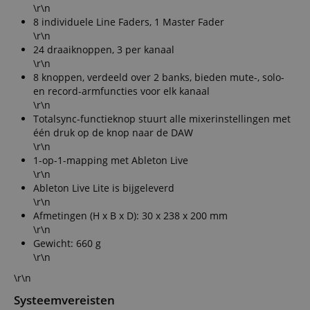
\r\n
8 individuele Line Faders, 1 Master Fader
\r\n
24 draaiknoppen, 3 per kanaal
\r\n
8 knoppen, verdeeld over 2 banks, bieden mute-, solo-
en record-armfuncties voor elk kanaal
\r\n
Totalsync-functieknop stuurt alle mixerinstellingen met
één druk op de knop naar de DAW
\r\n
1-op-1-mapping met Ableton Live
\r\n
Ableton Live Lite is bijgeleverd
\r\n
Afmetingen (H x B x D): 30 x 238 x 200 mm
\r\n
Gewicht: 660 g
\r\n
\r\n
Systeemvereisten