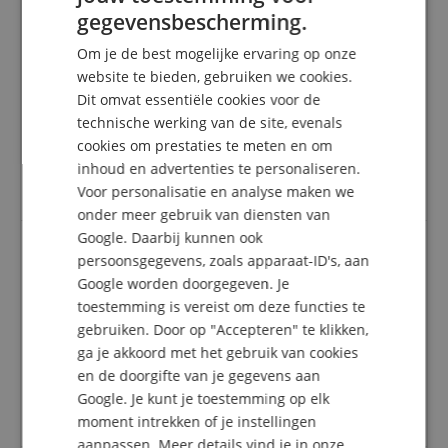
gegevensbescherming.
Beoordeling door
Engelbert
op 02.07.2025
GERMAN
Deze beoordeling is automatisch vertaald. Originele taal
Om je de best mogelijke ervaring op onze
geverifieerde aankoop
DUTCH
website te bieden, gebruiken we cookies.
Ik gebruik het apparaat om mijn MIDI-piano te
Dit omvat essentiële cookies voor de
FRENCH
verbinden met een synthesizer-app op iOS. Je sluit
technische werking van de site, evenals
gewoon de twee stekkers aan op MIDI-in & MIDI-out,
ITALIAN
cookies om prestaties te meten en om
start dan de YAMAHA-app en de piano wordt
inhoud en advertenties te personaliseren.
onmiddellijk gevonden via Bluetooth. Makkelijker kan
SPANISH
bijna niet!
Voor personalisatie en analyse maken we
onder meer gebruik van diensten van
Google. Daarbij kunnen ook
persoonsgegevens, zoals apparaat-ID's, aan
Werkt!
Google worden doorgegeven. Je
Beoordeling door
Andreas
op 08.04.2025
toestemming is vereist om deze functies te
Deze beoordeling is automatisch vertaald. Originele taal
gebruiken. Door op "Accepteren" te klikken,
geverifieerde aankoop
ga je akkoord met het gebruik van cookies
Opeens spreekt de oude stage piano Bluetooth! De
en de doorgifte van je gegevens aan
adapter werkt perfect en zonder complicaties en is
Google. Je kunt je toestemming op elk
niet eens duur.
moment intrekken of je instellingen
aanpassen. Meer details vind je in onze