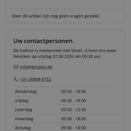
Strikt noodzakelijk
Prestatie
Gericht op
Functionaliteit
Niet-geclassificeerd
Over dit artikel zijn nog geen vragen gesteld.
Strikt noodzakelijke cookies maken
kernfunctionaliteit van de website mogelijk, zoals
gebruikersaanmelding en accountbeheer. Zonder
strikt noodzakelijke cookies kan de website niet
Uw contactpersonen.
correct worden gebruikt.
De hotline is momenteel niet bezet. U kunt ons weer
Aanbieder /
Naam
Vervaldatum
Omschri
bereiken op vrijdag 07.08.2026 om 09:30 uur.
Domein
CookieScriptConsent
1 jaar 1
Deze coo
CookieScript
info@kirstein.de
maand
wordt ge
.kirstein.nl
door de 
Script.c
+31-30808-0152
om de
cookiev
van bezo
donderdag
09:30 - 18:00
onthoud
cookieb
vrijdag
09:30 - 18:00
Cookie-S
moet cor
zaterdag
09:30 - 13:30
werken.
session-id-apay
11 maanden
This cook
maandag
09:30 - 18:00
Amazon
4 weken
used to
.amazon.com
the user
dinsdag
09:30 - 18:00
on the w