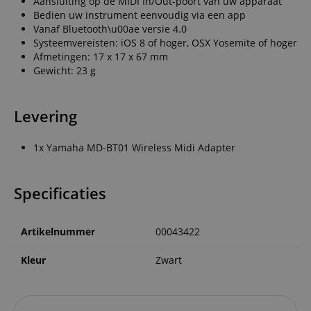
Aansluiting op de MIDI In/Out-poort van uw apparaat
Bedien uw instrument eenvoudig via een app
Vanaf Bluetooth\u00ae versie 4.0
Systeemvereisten: iOS 8 of hoger, OSX Yosemite of hoger
Afmetingen: 17 x 17 x 67 mm
Gewicht: 23 g
Levering
1x Yamaha MD-BT01 Wireless Midi Adapter
Specificaties
Artikelnummer
00043422
Kleur
Zwart