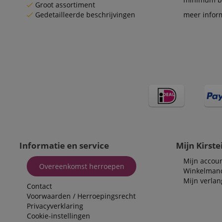
Groot assortiment
FPGSID
Gedetailleerde beschrijvingen
meer infor
apay-session-set
amazon-pay-
connectedAuth
session-token
sid_key
Naam
Informatie en service
Mijn Kirste
Naam
Naam
CrossDomainCookie
Aa
Naam
Mijn accou
Do
Overeenkomst herroepen
_ga
scarab.mayAdd
Winkelman
sid
ww
Mijn verlang
Contact
Voorwaarden
/
Herroepingsrecht
language
FPID
.ki
Privacyverklaring
Cookie-instellingen
test_cookie
Go