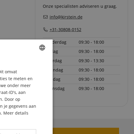
Onze specialisten adviseren u graag.
info@kirstein.de
+31-30808-0152
donderdag
09:30 - 18:00
vrijdag
09:30 - 18:00
zaterdag
09:30 - 13:30
ENGLISH
maandag
09:30 - 18:00
Dit omvat
GERMAN
aties te meten en
dinsdag
09:30 - 18:00
DUTCH
n we onder meer
woensdag
09:30 - 18:00
aat-ID's, aan
FRENCH
n. Door op
ITALIAN
an je gegevens aan
. Meer details
SPANISH