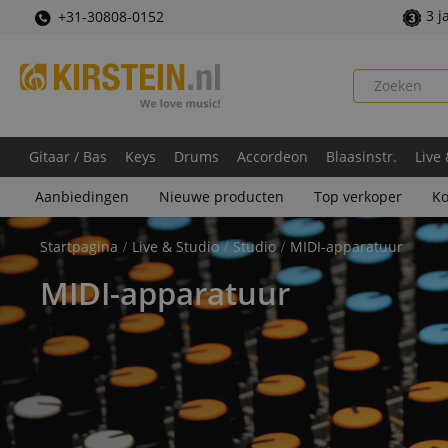
3 j
+31-30808-0152
Gitaar / Bas
Keys
Drums
Accordeon
Blaasinstr.
Live
Aanbiedingen
Nieuwe producten
Top verkoper
Ko
Startpagina
Live & Studio
Studio
MIDI-apparatuur
MIDI-apparatuur