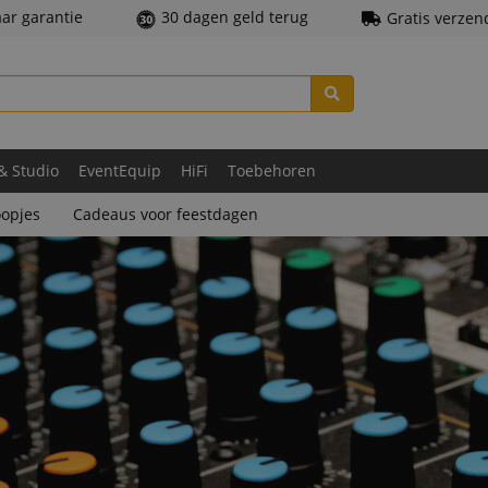
aar garantie
30 dagen geld terug
Gratis verzen
 & Studio
EventEquip
HiFi
Toebehoren
opjes
Cadeaus voor feestdagen