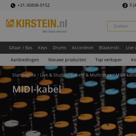
3 j
+31-30808-0152
Gitaar / Bas
Keys
Drums
Accordeon
Blaasinstr.
Live
Aanbiedingen
Nieuwe producten
Top verkoper
Ko
Startpagina
Live & Studio
Kabels & Multicores
MIDI-kabe
MIDI-kabel