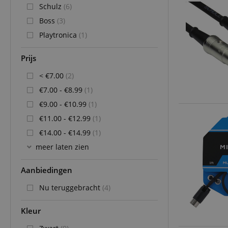
Schulz
(6)
Boss
(3)
Playtronica
(1)
Prijs
< €7.00
(2)
€7.00 - €8.99
(1)
€9.00 - €10.99
(1)
€11.00 - €12.99
(1)
€14.00 - €14.99
(1)
meer laten zien
Aanbiedingen
Nu teruggebracht
(4)
Kleur