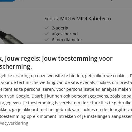
Schulz MIDI 6 MIDI Kabel 6 m
2-aderig
afgeschermd
6 mm diameter
2 DIN-stekkers
5-polig
, jouw regels: jouw toestemming voor
scherming.
elijke ervaring op onze website te bieden, gebruiken we cookies. 
s voor de technische werking van de site, evenals cookies om prest
Schulz MIDI 3 MIDI-Kabel 3 m
rtenties te personaliseren. Voor personalisatie en analyse make
ten van Google. Daarbij kunnen ook persoonsgegevens, zoals appar
2 aders
rgegeven. Je toestemming is vereist om deze functies te gebruike
Afgeschermd
likken, ga je akkoord met het gebruik van cookies en de doorgifte v
6 mm diameter
e toestemming op elk moment intrekken of je instellingen aanpassen
2 DIN-stekkers
5-polig
ivacyverklaring