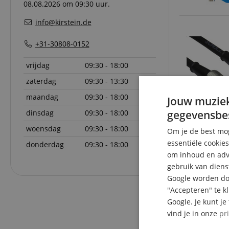
08.08.2026 om 09:30 uur.
info@kirstein.de
+31-30808-0152
vrijdag
09:30 - 18:00
zaterdag
09:30 - 13:30
maandag
09:30 - 18:00
Jouw muziek
gegevensbe
dinsdag
09:30 - 18:00
woensdag
09:30 - 18:00
Om je de best mog
essentiële cookie
donderdag
09:30 - 18:00
om inhoud en adve
gebruik van diens
Google worden doo
"Accepteren" te k
Google. Je kunt j
vind je in onze
pr