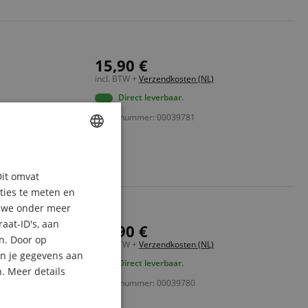
15,90 €
incl. BTW +
Verzendkosten (NL)
Direct leverbaar.
Artikelnummer: 00039781
ENGLISH
Dit omvat
GERMAN
aties te meten en
DUTCH
n we onder meer
aat-ID's, aan
12,90 €
FRENCH
n. Door op
incl. BTW +
Verzendkosten (NL)
ITALIAN
an je gegevens aan
Direct leverbaar.
. Meer details
SPANISH
Artikelnummer: 00039780