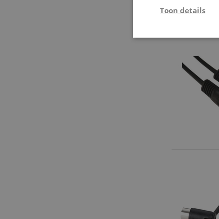
Toon details
Strikt
noodzakelijk
Str
Strikt noodzakelijke
Zonder strikt noodzak
Naam
CookieScriptConse
session-id-apay