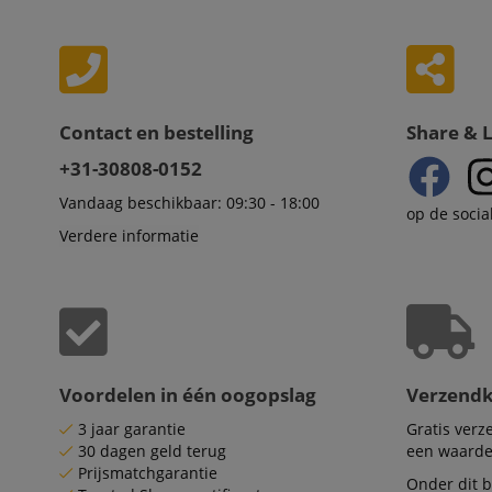
test_cookie
Go
.d
_ga_2Y66LKC5QL
scarab.profile
.ki
session-id-time
IDE
Go
Contact en bestelling
Share & 
.d
aHistoryArticles
+31-30808-0152
MUID
Mi
Vandaag beschikbaar: 09:30 - 18:00
Co
op de socia
session-id
.b
Verdere informatie
_gcl_au
Go
.ki
_uetvid
Mi
Co
.ki
_fbp
Me
In
Voordelen in één oogopslag
Verzend
.ki
_uetsid
3 jaar garantie
Gratis ver
Mi
Co
30 dagen geld terug
een waarde
.ki
Prijsmatchgarantie
Onder dit b
FPLC
.ki