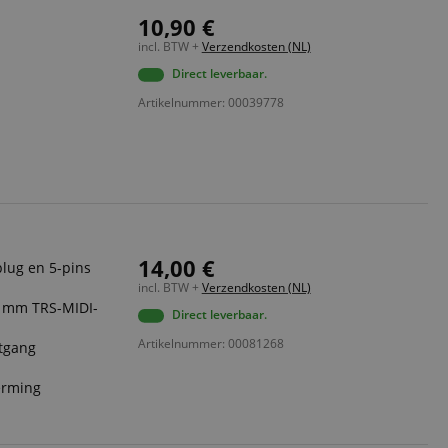
10,90 €
incl. BTW +
Verzendkosten (NL)
Direct leverbaar.
Artikelnummer: 00039778
14,00 €
lug en 5-pins
incl. BTW +
Verzendkosten (NL)
5 mm TRS-MIDI-
Direct leverbaar.
Artikelnummer: 00081268
itgang
erming