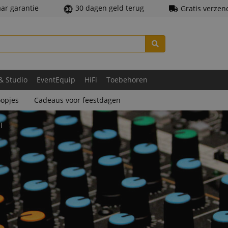
aar garantie
30 dagen geld terug
Gratis verzen
 & Studio
EventEquip
HiFi
Toebehoren
opjes
Cadeaus voor feestdagen
l