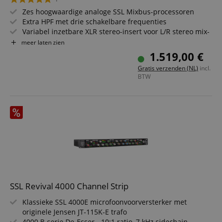
Zes hoogwaardige analoge SSL Mixbus-processoren
Extra HPF met drie schakelbare frequenties
Variabel inzetbare XLR stereo-insert voor L/R stereo mix-
of Mid/Side signaalbewerking
meer laten zien
XLR-aansluitingen voor alle in- en uitgangen
1.519,00 €
Schakelbare insert
Gratis verzenden (NL)
incl.
Hoogwaardige afwerking
BTW
SSL Revival 4000 Channel Strip
Klassieke SSL 4000E microfoonvoorversterker met
originele Jensen JT-115K-E trafo
4000 B-serie De-Esser - 10:1 ratio, 7 kHz sidechain