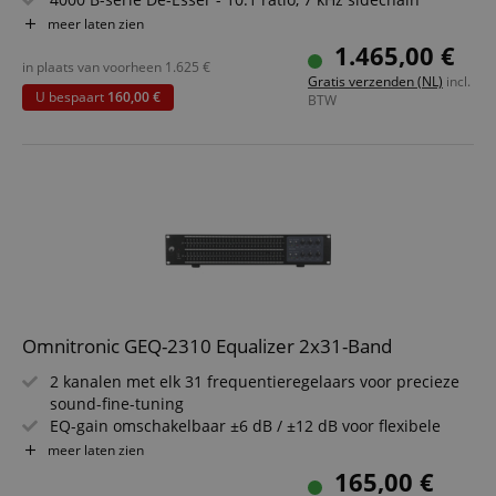
Originele 4000E dynamics - compressor/gate met RMS-
meer laten zien
detector en Class-A VCA
1.465,00 €
Brown- & Black-Knob EQ - twee legendarische 4-band
in plaats van voorheen
1.625
€
Gratis verzenden (NL)
incl.
EQ's in één module
U bespaart
160,00 €
BTW
Flexibele routingopties - insert, sidechain (key), variabele
signaalstroom, stereo-link
Omnitronic GEQ-2310 Equalizer 2x31-Band
2 kanalen met elk 31 frequentieregelaars voor precieze
sound-fine-tuning
EQ-gain omschakelbaar ±6 dB / ±12 dB voor flexibele
pegelaanpassing
meer laten zien
Hi-Cut regelbaar van 3?40 kHz en Low-Cut van 10?250 Hz
165,00 €
voor heldere klankvorming