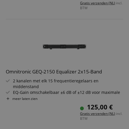
Gratis verzenden (NL)
incl.
Ingangen en uitgangen via XLR en 6,3 mm jack voor
BTW
maximale aansluitmogelijkheden
19" rackmontage, 2 HE, stevige metalen uitvoering voor
professioneel gebruik
Omnitronic GEQ-2150 Equalizer 2x15-Band
2 kanalen met elk 15 frequentieregelaars en
middenstand
EQ-Gain omschakelbaar ±6 dB of ±12 dB voor maximale
controle
meer laten zien
Aparte volumeregeling per kanaal voor flexibiliteit
125,00 €
Bypass-schakelaar maakt directe vergelijking tussen
Gratis verzenden (NL)
incl.
onbewerkt/bewerkt mogelijk
BTW
XLR- en jack in- en uitgangen voor professionele
bekabeling