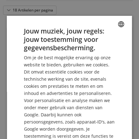
1 HE, rackmontage (19" / 48,3 cm) - perfect voor studio &
installatie
18 Artikelen per pagina
Jouw muziek, jouw regels:
Uw contactpersonen.
jouw toestemming voor
ENGLISH
De hotline is momenteel niet bezet. U kunt ons weer
gegevensbescherming.
bereiken op vrijdag 07.08.2026 om 09:30 uur.
GERMAN
Om je de best mogelijke ervaring op onze
DUTCH
info@kirstein.de
website te bieden, gebruiken we cookies.
Dit omvat essentiële cookies voor de
FRENCH
+31-30808-0152
technische werking van de site, evenals
ITALIAN
cookies om prestaties te meten en om
vrijdag
09:30 - 18:00
inhoud en advertenties te personaliseren.
SPANISH
zaterdag
09:30 - 13:30
Voor personalisatie en analyse maken we
onder meer gebruik van diensten van
maandag
09:30 - 18:00
Google. Daarbij kunnen ook
dinsdag
09:30 - 18:00
persoonsgegevens, zoals apparaat-ID's, aan
woensdag
09:30 - 18:00
Google worden doorgegeven. Je
toestemming is vereist om deze functies te
donderdag
09:30 - 18:00