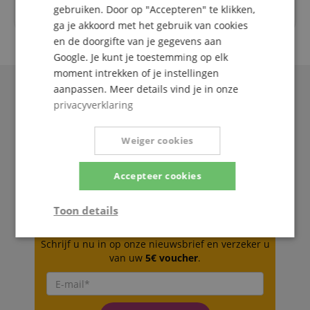
gebruiken. Door op "Accepteren" te klikken,
ga je akkoord met het gebruik van cookies
en de doorgifte van je gegevens aan
Google. Je kunt je toestemming op elk
moment intrekken of je instellingen
aanpassen. Meer details vind je in onze
privacyverklaring
Weiger cookies
Accepteer cookies
Toon details
De Kirstein Beat!
Strikt
Prestatie
Gericht op
Schrijf u nu in op onze nieuwsbrief en verzeker u
noodzakelijk
van uw
5€ voucher
.
Functionaliteit
Niet-