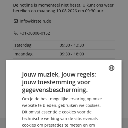
De hotline is momenteel niet bezet. U kunt ons weer
bereiken op maandag 10.08.2026 om 09:30 uur.
info@kirstein.de
+31-30808-0152
zaterdag
09:30 - 13:30
maandag
09:30 - 18:00
dinsdag
09:30 - 18:00
woensdag
09:30 - 18:00
Jouw muziek, jouw regels:
donderdag
09:30 - 18:00
jouw toestemming voor
ENGLISH
gegevensbescherming.
vrijdag
09:30 - 18:00
GERMAN
Om je de best mogelijke ervaring op onze
DUTCH
website te bieden, gebruiken we cookies.
Dit omvat essentiële cookies voor de
FRENCH
technische werking van de site, evenals
ITALIAN
cookies om prestaties te meten en om