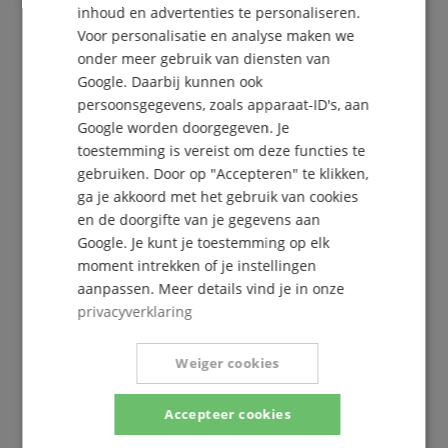
inhoud en advertenties te personaliseren.
SPANISH
Voor personalisatie en analyse maken we
onder meer gebruik van diensten van
Google. Daarbij kunnen ook
persoonsgegevens, zoals apparaat-ID's, aan
Google worden doorgegeven. Je
toestemming is vereist om deze functies te
gebruiken. Door op "Accepteren" te klikken,
De Kirstein Beat!
ga je akkoord met het gebruik van cookies
en de doorgifte van je gegevens aan
Schrijf u nu in op onze nieuwsbrief en verzeker u
Google. Je kunt je toestemming op elk
van uw
5€ voucher
.
moment intrekken of je instellingen
aanpassen. Meer details vind je in onze
privacyverklaring
Gratis inschrijven »
Weiger cookies
Meer info »
Accepteer cookies