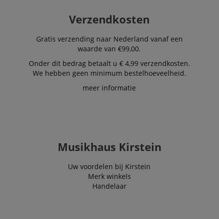
Aanbieder /
Naam
Vervaldatum
Omschri
Verzendkosten
Domein
CookieScriptConsent
1 jaar 1
Deze coo
CookieScript
Gratis verzending naar Nederland vanaf een
maand
wordt ge
.kirstein.nl
door de 
waarde van €99,00.
Script.c
om de
Onder dit bedrag betaalt u € 4,99 verzendkosten.
cookiev
We hebben geen minimum bestelhoeveelheid.
van bezo
onthoud
cookieb
meer informatie
Cookie-S
moet cor
werken.
session-id-apay
11 maanden
This cook
Amazon
4 weken
used to
.amazon.com
the user
on the w
Musikhaus Kirstein
particula
relation 
payment 
Uw voordelen bij Kirstein
Google Privacy Policy
ensuring
Merk winkels
and effe
checkou
Handelaar
experien
FPGSID
.kirstein.nl
29 minuten
This cook
57 seconden
used to 
user sess