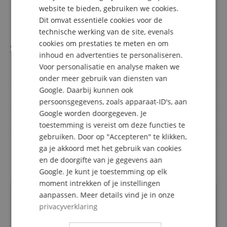
DUTCH
1 x Showlite SPS-121 Smart Party Spot
website te bieden, gebruiken we cookies.
1 x Showlite FLS-10 PAR Floor Light Statief 1-voudig
Dit omvat essentiële cookies voor de
FRENCH
technische werking van de site, evenals
ITALIAN
cookies om prestaties te meten en om
Specificaties
inhoud en advertenties te personaliseren.
SPANISH
Voor personalisatie en analyse maken we
Artikelnummer
00072090
onder meer gebruik van diensten van
Google. Daarbij kunnen ook
Voordelige set
met statief
persoonsgegevens, zoals apparaat-ID's, aan
Google worden doorgegeven. Je
Kleur
Zwart
toestemming is vereist om deze functies te
gebruiken. Door op "Accepteren" te klikken,
Lichtbron vermogen
12
ga je akkoord met het gebruik van cookies
(Watt)
en de doorgifte van je gegevens aan
Google. Je kunt je toestemming op elk
moment intrekken of je instellingen
aanpassen. Meer details vind je in onze
Recensies van klanten
privacyverklaring