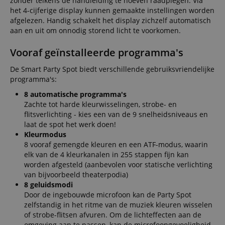
zonder telkens de handleiding te hoeven raadplegen. Via
het 4-cijferige display kunnen gemaakte instellingen worden
afgelezen. Handig schakelt het display zichzelf automatisch
aan en uit om onnodig storend licht te voorkomen.
Vooraf geïnstalleerde programma's
De Smart Party Spot biedt verschillende gebruiksvriendelijke
programma's:
8 automatische programma's
Zachte tot harde kleurwisselingen, strobe- en
flitsverlichting - kies een van de 9 snelheidsniveaus en
laat de spot het werk doen!
Kleurmodus
8 vooraf gemengde kleuren en een ATF-modus, waarin
elk van de 4 kleurkanalen in 255 stappen fijn kan
worden afgesteld (aanbevolen voor statische verlichting
van bijvoorbeeld theaterpodia)
8 geluidsmodi
Door de ingebouwde microfoon kan de Party Spot
zelfstandig in het ritme van de muziek kleuren wisselen
of strobe-flitsen afvuren. Om de lichteffecten aan de
omgeving aan te passen, kan de microfoongevoeligheid