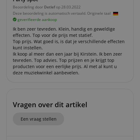
Strikt noodzakelijke cookies maken
Beoordeling door
Detlef
op 28.03.2022
kernfunctionaliteit van de website mogelijk, zoals
Deze beoordeling is automatisch vertaald. Originele taal
gebruikersaanmelding en accountbeheer. Zonder
geverifieerde aankoop
strikt noodzakelijke cookies kan de website niet
correct worden gebruikt.
Ik ben zeer tevreden. Klein, handig en geweldige
effecten. Top voor de prijs met statief.
Aanbieder /
Naam
Vervaldatum
Omschri
Domein
Top prijs. Wat goed is, is dat je verschillende effecten
kunt instellen.
CookieScriptConsent
1 jaar 1
Deze coo
CookieScript
Ik koop al meer dan een jaar bij Kirstein. Ik ben zeer
maand
wordt ge
.kirstein.nl
door de 
tevreden. Top advies. Top prijzen en je krijgt top
Script.c
producten voor een eerlijke prijs. Al met al kunt u
om de
cookiev
deze muziekwinkel aanbevelen.
van bezo
onthoud
cookieb
Cookie-S
moet cor
werken.
Vragen over dit artikel
session-id-apay
11 maanden
This cook
Amazon
4 weken
used to
.amazon.com
the user
Een vraag stellen
on the w
particula
relation 
payment 
Google Privacy Policy
ensuring