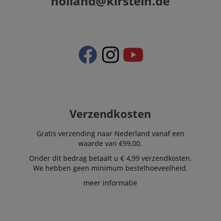
holland@kirstein.de
scarab.visitor
Emarsys
11 maanden
This cookie is
.kirstein.nl
4 weken
used to track
visitors for the
purpose of
delivering
personalized
product
recommendatio
and advertising
Verzendkosten
Gratis verzending naar Nederland vanaf een
waarde van €99,00.
Onder dit bedrag betaalt u € 4,99 verzendkosten.
We hebben geen minimum bestelhoeveelheid.
meer informatie