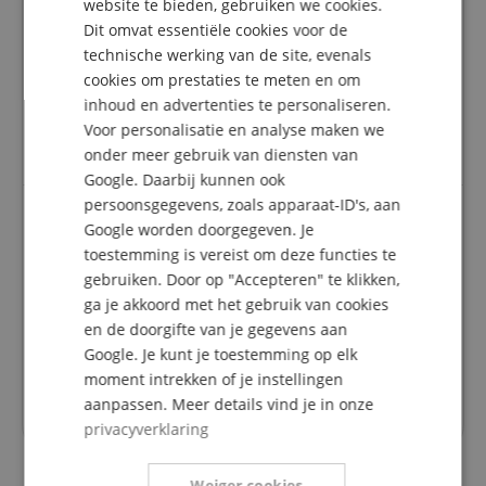
website te bieden, gebruiken we cookies.
Dit omvat essentiële cookies voor de
Een herziening van de ratings heeft als volgt
FRENCH
plaatsgevonden: Alleen klanten die in onze online
technische werking van de site, evenals
ITALIAN
winkel geregistreerd zijn en het product
cookies om prestaties te meten en om
daadwerkelijk bij ons hebben gekocht, kunnen in
inhoud en advertenties te personaliseren.
SPANISH
hun klantenaccount een beoordeling voor het
Voor personalisatie en analyse maken we
artikel geven.
onder meer gebruik van diensten van
Google. Daarbij kunnen ook
persoonsgegevens, zoals apparaat-ID's, aan
Google worden doorgegeven. Je
Top ! Loopt perfect.
toestemming is vereist om deze functies te
Beoordeling door
Arkadius
op 06.07.2022
gebruiken. Door op "Accepteren" te klikken,
Variant
ADJ Entour Faze Nevelmachine Set
ga je akkoord met het gebruik van cookies
Deze beoordeling is automatisch vertaald. Originele taal
en de doorgifte van je gegevens aan
geverifieerde aankoop
Google. Je kunt je toestemming op elk
Mooi gelijkmatig licht mist de hele avond ! Ze doen
moment intrekken of je instellingen
echt wat ze moeten doen en zijn niet per se opvallend
aanpassen. Meer details vind je in onze
op het toneel! Perfect !
privacyverklaring
Weiger cookies