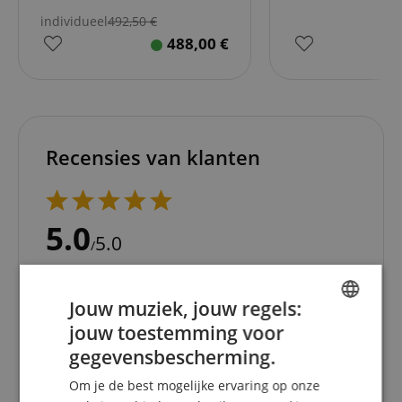
individueel
492,50
€
488,00
€
Recensies van klanten
5.0
5.0
/
Gebaseerd op 1 Beoordeling
Jouw muziek, jouw regels:
5 Sterren
1
jouw toestemming voor
4 Sterren
0
ENGLISH
3 Sterren
0
gegevensbescherming.
GERMAN
2 Sterren
0
Om je de best mogelijke ervaring op onze
1 Ster
0
DUTCH