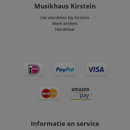
Musikhaus Kirstein
scarab.visitor
Emarsys
11 maanden
This cookie is
.kirstein.nl
4 weken
used to track
visitors for the
purpose of
Uw voordelen bij Kirstein
delivering
Merk winkels
personalized
Handelaar
product
recommendatio
and advertising
Informatie en service