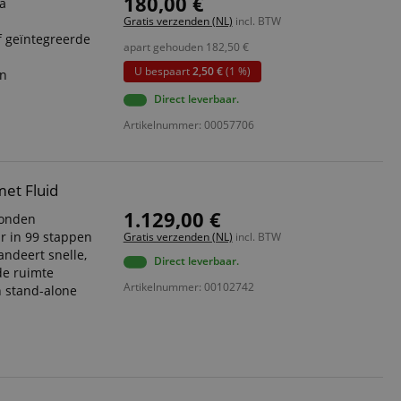
180,00 €
ia
Gratis verzenden (NL)
incl. BTW
ript.com-service om
f geïntegreerde
den. De
apart gehouden
182,50
€
ect werken.
U bespaart
2,50 €
(1 %)
en
 on the website,
 ensuring a secure
Direct leverbaar.
Artikelnummer: 00057706
te across page
ies are used by the
vities so users can
et Fluid
s pages.
1.129,00 €
conden
s used to facilitate
ely.
ar in 99 stappen
Gratis verzenden (NL)
incl. BTW
andeert snelle,
 user session by the
Direct leverbaar.
de ruimte
Artikelnummer: 00102742
n stand-alone
n state across page
Omschrijving