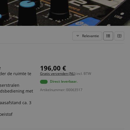
Relevantie
196,00 €
e
der de ruimte te
Gratis verzenden (NL)
incl. BTW
Direct leverbaar.
aserstralen
Artikelnummer: 00063517
ndsbediening met
aasafstand ca. 3
oeistof