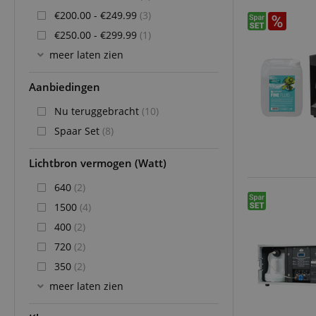
€200.00 - €249.99
(3)
€250.00 - €299.99
(1)
meer laten zien
Aanbiedingen
Nu teruggebracht
(10)
Spaar Set
(8)
Lichtbron vermogen (Watt)
640
(2)
1500
(4)
400
(2)
720
(2)
350
(2)
meer laten zien