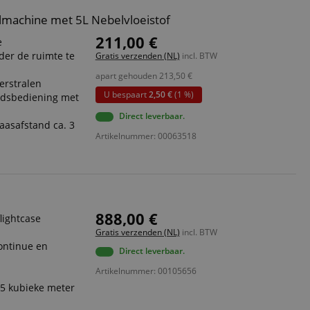
lmachine met 5L Nebelvloeistof
211,00 €
e
der de ruimte te
Gratis verzenden (NL)
incl. BTW
apart gehouden
213,50
€
serstralen
U bespaart
2,50 €
(1 %)
ndsbediening met
Direct leverbaar.
aasafstand ca. 3
Artikelnummer: 00063518
888,00 €
lightcase
Gratis verzenden (NL)
incl. BTW
ontinue en
Direct leverbaar.
Artikelnummer: 00105656
25 kubieke meter