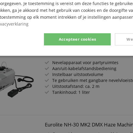
rgegeven. Je toestemming is vereist om deze functies te gebruike
Aansturing via stand-alone & DMX en op
likken, ga je akkoord met het gebruik van cookies en de doorgifte v
(QuickDMX, W-DMX & CRMX) & bedrade
afstandsbediening
e toestemming op elk moment intrekken of je instellingen aanpassen
Inclusief flightcase, netsnoer, reservoir 
ivacyverklaring
Set inclusief Cameo Fine Fluid 5l (geurlo
afbreekbaar)
Accepteer cookies
We
Eurolite NH-10 Nevelmachine
Prestatie
Gericht op
Functionaliteit
Nevelapparaat voor partyruimtes
Aan/uit-kabelafstandsbediening
Instelbaar uitstootvolume
Te gebruiken met gangbare nevelvloeist
Uitstootafstand: ca. 2 m
Tankinhoud: 1 liter
ikt noodzakelijk
Prestatie
Gericht op
Functionaliteit
Niet-geclassific
 cookies maken kernfunctionaliteit van de website mogelijk, zoals gebruikersaanmeldin
elijke cookies kan de website niet correct worden gebruikt.
Eurolite NH-30 MK2 DMX Haze Machin
Aanbieder /
Vervaldatum
Omschrijving
Domein