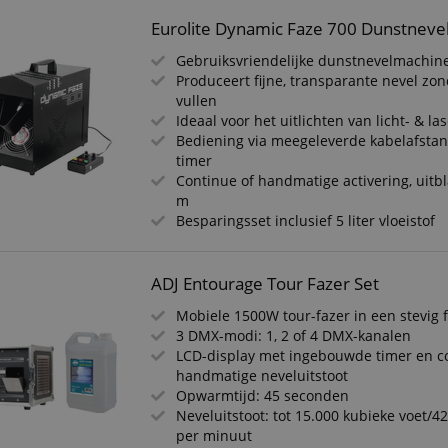
Eurolite Dynamic Faze 700 Dunstneve
Gebruiksvriendelijke dunstnevelmachin
Produceert fijne, transparante nevel zon
vullen
Ideaal voor het uitlichten van licht- & la
Bediening via meegeleverde kabelafsta
timer
Continue of handmatige activering, uitbl
m
Besparingsset inclusief 5 liter vloeistof
ADJ Entourage Tour Fazer Set
Mobiele 1500W tour-fazer in een stevig f
3 DMX-modi: 1, 2 of 4 DMX-kanalen
LCD-display met ingebouwde timer en c
handmatige neveluitstoot
Opwarmtijd: 45 seconden
Neveluitstoot: tot 15.000 kubieke voet/4
per minuut