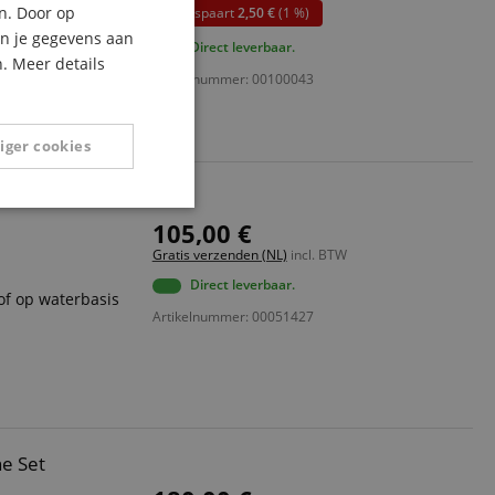
n. Door op
U bespaart
2,50 €
(1 %)
tioneel via USB
ITALIAN
an je gegevens aan
Direct leverbaar.
. Meer details
SPANISH
Artikelnummer: 00100043
& slang
os, biologisch
iger cookies
Niet-
105,00 €
geclassificeerd
Gratis verzenden (NL)
incl. BTW
Direct leverbaar.
of op waterbasis
Artikelnummer: 00051427
eerd
g en accountbeheer.
e Set