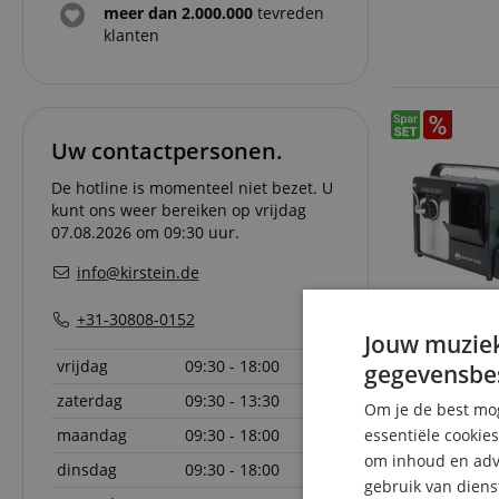
meer dan 2.000.000
tevreden
klanten
Uw contactpersonen.
De hotline is momenteel niet bezet. U
kunt ons weer bereiken op vrijdag
07.08.2026 om 09:30 uur.
info@kirstein.de
+31-30808-0152
Jouw muziek
vrijdag
09:30 - 18:00
gegevensbe
zaterdag
09:30 - 13:30
Om je de best mog
maandag
09:30 - 18:00
essentiële cookie
om inhoud en adve
dinsdag
09:30 - 18:00
gebruik van diens