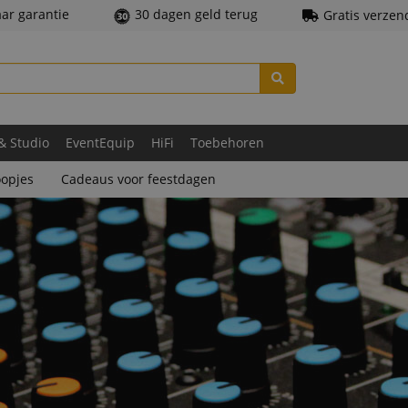
aar garantie
30 dagen geld terug
Gratis verzen
 & Studio
EventEquip
HiFi
Toebehoren
opjes
Cadeaus voor feestdagen