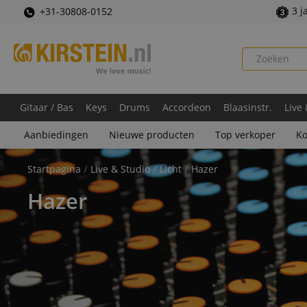
3 j
+31-30808-0152
Gitaar / Bas
Keys
Drums
Accordeon
Blaasinstr.
Live
Aanbiedingen
Nieuwe producten
Top verkoper
Ko
Startpagina
Live & Studio
Licht
Hazer
Hazer