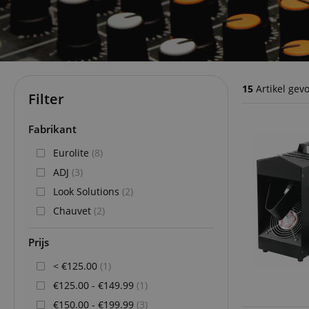
15
Artikel gev
Filter
Fabrikant
Eurolite
(8)
ADJ
(3)
Look Solutions
(2)
Chauvet
(2)
Prijs
< €125.00
(1)
€125.00 - €149.99
(1)
€150.00 - €199.99
(3)