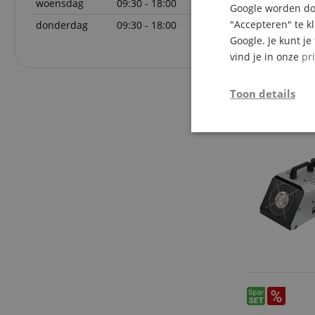
woensdag
09:30 - 18:00
Google worden doo
"Accepteren" te k
donderdag
09:30 - 18:00
Google. Je kunt j
vind je in onze
pr
Toon details
Strikt
noodzakelijk
Str
Strikt noodzakelijke
Zonder strikt noodzak
Naam