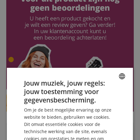
Jouw muziek, jouw regels:
jouw toestemming voor
ENGLISH
gegevensbescherming.
GERMAN
Om je de best mogelijke ervaring op onze
DUTCH
website te bieden, gebruiken we cookies.
Dit omvat essentiële cookies voor de
FRENCH
technische werking van de site, evenals
Vragen over dit artikel
ITALIAN
cookies om prestaties te meten en om