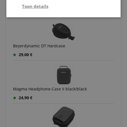
Toon details
Alternatieven
Strikt
Prestatie
Gericht op
noodzakelijk
Functionaliteit
Niet-
Beyerdynamic DT Hardcase
geclassificeerd
29,00 €
Magma Headphone-Case II black/black
Strikt noodzakelijk
Prestatie
Gericht op
Functionaliteit
Niet-geclassificeerd
24,90 €
Strikt noodzakelijke cookies maken
kernfunctionaliteit van de website mogelijk, zoals
gebruikersaanmelding en accountbeheer. Zonder
strikt noodzakelijke cookies kan de website niet
correct worden gebruikt.