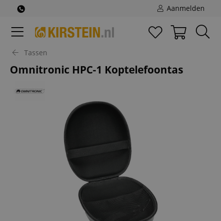
Aanmelden
Tassen
Omnitronic HPC-1 Koptelefoontas