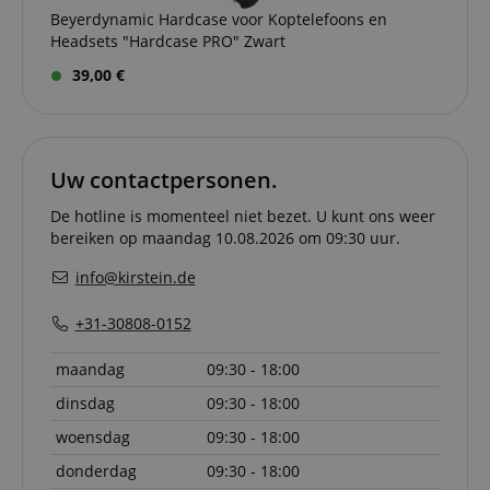
Beyerdynamic Hardcase voor Koptelefoons en
Aanbieder /
Naam
Vervaldatum
Omschri
Headsets "Hardcase PRO" Zwart
Domein
39,00 €
CookieScriptConsent
1 jaar 1
Deze coo
CookieScript
maand
wordt ge
.kirstein.nl
door de 
Script.c
om de
cookiev
van bezo
Uw contactpersonen.
onthoud
cookieb
De hotline is momenteel niet bezet. U kunt ons weer
Cookie-S
moet cor
bereiken op maandag 10.08.2026 om 09:30 uur.
werken.
info@kirstein.de
session-id-apay
11 maanden
This cook
Amazon
4 weken
used to
.amazon.com
the user
+31-30808-0152
on the w
particula
relation 
maandag
09:30 - 18:00
payment 
Google Privacy Policy
ensuring
and effe
dinsdag
09:30 - 18:00
checkou
experien
woensdag
09:30 - 18:00
FPGSID
.kirstein.nl
29 minuten
This cook
donderdag
09:30 - 18:00
57 seconden
used to 