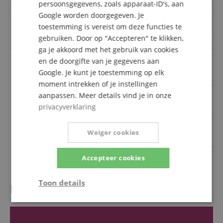
persoonsgegevens, zoals apparaat-ID's, aan
Artikelnummer
00104283
Google worden doorgegeven. Je
Kleur
Schwarz
toestemming is vereist om deze functies te
gebruiken. Door op "Accepteren" te klikken,
extra effecten
Nein
ga je akkoord met het gebruik van cookies
en de doorgifte van je gegevens aan
3.5mm Stereo-Klinke, 6.3mm
Uitgangen
Google. Je kunt je toestemming op elk
Klinke, Cinch / RCA, XLR
moment intrekken of je instellingen
aanpassen. Meer details vind je in onze
Voice Over / Ducker
Nein
functie
privacyverklaring
6.3mm Klinke, Bluetooth,
Ingangen
Weiger cookies
Cinch / RCA, USB, XLR
Microfoon-ingang
Ja, ohne Phantomspeisung
Accepteer cookies
Toon details
Recensies van klanten
Strikt
Prestatie
Gericht op
noodzakelijk