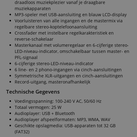
draadloos muziekplezier vanaf je draagbare
muziekapparaten
MP3-speler met USB-aansluiting en blauw LCD-display
Voorluisteren van alle ingangen en de mastermix via
regelbare stereo-koptelefoonaansluiting
Crossfader met instelbare regelkarakteristiek en
reverse-schakelaar
Masterkanaal met volumeregelaar en 6-cijferige stereo-
LED-niveau-indicator, omschakelbaar tussen master- en
PFL-signaal
6-cijferige stereo-LED-niveau-indicator
6 line- en 2 phono-ingangen via cinch-aansluitingen
Symmetrische XLR-uitgangen en cinch-aansluitingen
Record-uitgang, masteronafhankelijk
Technische Gegevens
Voedingsspanning: 100-240 V AC, 50/60 Hz
Totaal vermogen: 25 W
Audioplayer: USB + Bluetooth
Audioplayer afspeelformaten: MP3, WMA, WAV
Geschikte opslagmedia: USB-apparaten tot 32 GB
(FAT32)