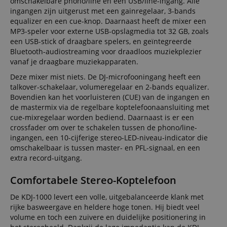
omschakelbare phono/line en een USB/line-ingang. Alle
ingangen zijn uitgerust met een gainregelaar, 3-bands
equalizer en een cue-knop. Daarnaast heeft de mixer een
MP3-speler voor externe USB-opslagmedia tot 32 GB, zoals
een USB-stick of draagbare spelers, en geïntegreerde
Bluetooth-audiostreaming voor draadloos muziekplezier
vanaf je draagbare muziekapparaten.
Deze mixer mist niets. De DJ-microfooningang heeft een
talkover-schakelaar, volumeregelaar en 2-bands equalizer.
Bovendien kan het voorluisteren (CUE) van de ingangen en
de mastermix via de regelbare koptelefoonaansluiting met
cue-mixregelaar worden bediend. Daarnaast is er een
crossfader om over te schakelen tussen de phono/line-
ingangen, een 10-cijferige stereo-LED-niveau-indicator die
omschakelbaar is tussen master- en PFL-signaal, en een
extra record-uitgang.
Comfortabele Stereo-Koptelefoon
De KDJ-1000 levert een volle, uitgebalanceerde klank met
rijke basweergave en heldere hoge tonen. Hij biedt veel
volume en toch een zuivere en duidelijke positionering in