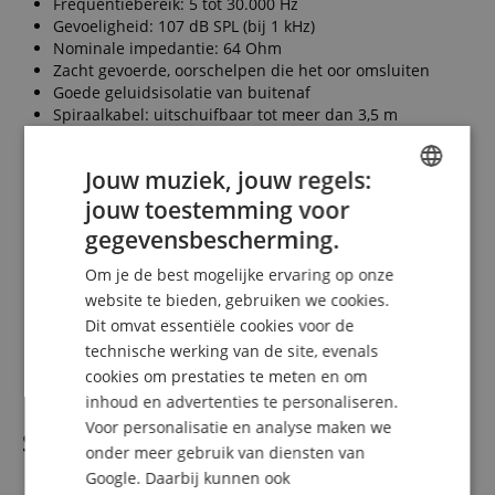
Frequentiebereik: 5 tot 30.000 Hz
Gevoeligheid: 107 dB SPL (bij 1 kHz)
Nominale impedantie: 64 Ohm
Zacht gevoerde, oorschelpen die het oor omsluiten
Goede geluidsisolatie van buitenaf
Spiraalkabel: uitschuifbaar tot meer dan 3,5 m
Stekker: vergulde 3,5 mm stereo-jack
Adapter: vernikkelde 6,3 mm stereo-jack
Jouw muziek, jouw regels:
Gewicht: 350 g
Inclusief zwarte kunstleren opbergtas
jouw toestemming voor
ENGLISH
gegevensbescherming.
GERMAN
Levering
Om je de best mogelijke ervaring op onze
DUTCH
website te bieden, gebruiken we cookies.
Dit omvat essentiële cookies voor de
1 x Omnitronic PM-322P DJ Mixer met Bluetooth & MP3-
FRENCH
Player
technische werking van de site, evenals
ITALIAN
1 x Koptelefoon
cookies om prestaties te meten en om
inhoud en advertenties te personaliseren.
SPANISH
Voor personalisatie en analyse maken we
Specificaties
onder meer gebruik van diensten van
Google. Daarbij kunnen ook