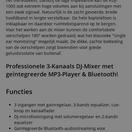
het stereobeeld. Dankzij de lage impedantie kan de KDJ-
1000 ook extreem hoge volumes aan bij aansluitingen met
een zwak signaal. Natuurlijk is de zacht gevoerde, brede
hoofdband in lengte verstelbaar. De hele koptelefoon is
inklapbaar en daardoor ruimtebesparend op te bergen.
Voor het werken aan de mixer kunnen de comfortabele
oorschelpen 180° worden gedraaid, wat het klassieke "single
ear monitoring" mogelijk maakt. De dikke, zachte bekleding
van de oorschelpen zorgt bovendien voor goede
geluidsisolatie van buitenaf.
Professionele 3-Kanaals DJ-Mixer met
geïntegreerde MP3-Player & Bluetooth!
Functies
3 ingangen met gainregelaar, 3-bands equalizer, cue-
knop en kanaalfader
DJ-microfooningang met volumeregelaar en 2-bands
equalizer
Geïntegreerde Bluetooth-audiostreaming voor