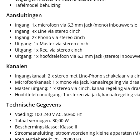
Tafelmodel behuizing
Aansluitingen
Ingang: 1x microfoon via 6,3 mm jack (mono) inbouwversie
Ingang: 4x Line via stereo cinch
Ingang: 2x Phono via stereo cinch
Uitgang: 1x Master via stereo cinch
Uitgang: 1x Rec. via stereo cinch
Uitgang: 1x hoofdtelefoon via 6,3 mm jack (stereo) inbouwve
Kanalen
Ingangskanaal: 2 x stereo met Line-Phono schakelaar via cin
Microfoonkanaal: 1 x mono via jack, kanaalregeling via dra
Master-uitgang: 1 x stereo via cinch, kanaalregeling via dra
Hoofdtelefoonuitgang: 1 x stereo via jack, kanaalregeling vi
Technische Gegevens
Voeding: 100-240 V AC, 50/60 Hz
Totaal vermogen: 30,00 W
Beschermingsklasse: Klasse II
Stroomaansluiting: stroomvoorziening kleine apparaten (M
Frequentiebereik: 20 - 20000 Hz