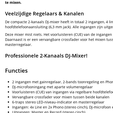
te mixen.
Veelzijdige Regelaars & Kanalen
De compacte 2-kanaals DJ-mixer heeft in totaal 2 ingangen, 4 li
hoofdtelefoonaansluiting (6,3 mm jack). Alle ingangen zijn uit
Deze mixer mist niets. Het voorluisteren (CUE) van de ingange
Daarnaast is er een vervangbare crossfader voor het mixen tus
masterregelaar.
Professionele 2-Kanaals DJ-Mixer!
Functies
2 ingangen met gainregelaar, 2-bands toonregeling en Pho
DJ-microfooningang met aparte volumeregelaar
Voorluisteren (CUE) van ingangen via regelbare hoofdtelef
Vervangbare crossfader voor mixen tussen beide kanalen
6-traps stereo LED-niveau-indicator en masterregelaar
Ingangen: 4x Line en 2x Phono (stereo cinch), DJ-microfoon 
Uitgangen: Master en Record (stereo cinch)