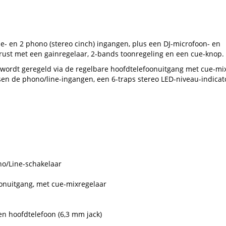
ne- en 2 phono (stereo cinch) ingangen, plus een DJ-microfoon- en
gerust met een gainregelaar, 2-bands toonregeling en een cue-knop.
n wordt geregeld via de regelbare hoofdtelefoonuitgang met cue-mi
sen de phono/line-ingangen, een 6-traps stereo LED-niveau-indicat
no/Line-schakelaar
oonuitgang, met cue-mixregelaar
en hoofdtelefoon (6,3 mm jack)