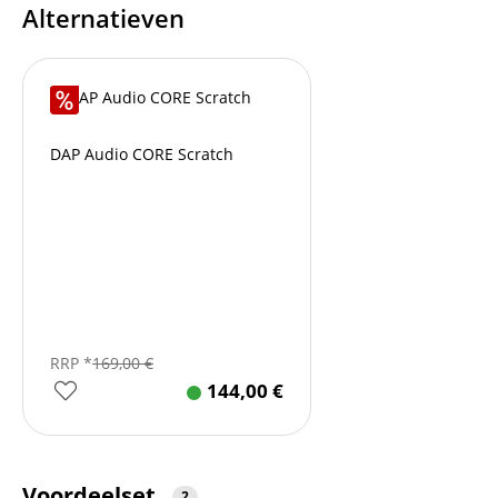
Alternatieven
DAP Audio CORE Scratch
RRP *
169,00
€
144,00
€
Voordeelset
2