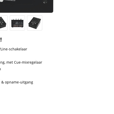
!
/Line-schakelaar
ang, met Cue-mixregelaar
n
r- & opname-uitgang