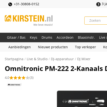
3 j
+31-30808-0152
Gitaar / Bas
Keys
Drums
Accordeon
Blaasinstr.
Live
Aanbiedingen
Nieuwe producten
Top verkoper
Ko
Startpagina
Live & Studio
DJ-apparatuur
DJ Mixer
Omnitronic PM-222 2-Kanaals 
4,0
(3)