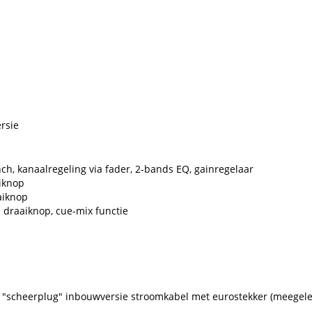
rsie
ch, kanaalregeling via fader, 2-bands EQ, gainregelaar
aiknop
aiknop
a draaiknop, cue-mix functie
) "scheerplug" inbouwversie stroomkabel met eurostekker (meegele