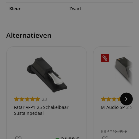
Kleur
Zwart
Alternatieven
23
19
Fatar VFP1-25 Schakelbaar
M-Audio SP-2 Sus
Sustainpedaal
RRP *
18,99
€