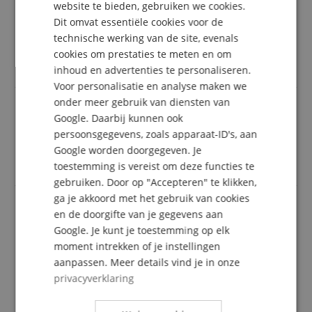
plaatsgevonden: Alleen klanten die in onze online
website te bieden, gebruiken we cookies.
winkel geregistreerd zijn en het product
Dit omvat essentiële cookies voor de
FRENCH
daadwerkelijk bij ons hebben gekocht, kunnen in
technische werking van de site, evenals
hun klantenaccount een beoordeling voor het
ITALIAN
cookies om prestaties te meten en om
artikel geven.
inhoud en advertenties te personaliseren.
SPANISH
Voor personalisatie en analyse maken we
onder meer gebruik van diensten van
Google. Daarbij kunnen ook
Beoordeling door
Erkan
op 11.07.2026
persoonsgegevens, zoals apparaat-ID's, aan
Deze beoordeling is automatisch vertaald. Originele taal
Google worden doorgegeven. Je
geverifieerde aankoop
toestemming is vereist om deze functies te
gebruiken. Door op "Accepteren" te klikken,
ga je akkoord met het gebruik van cookies
en de doorgifte van je gegevens aan
Universele steunpilaar
Google. Je kunt je toestemming op elk
Beoordeling door
Ronald
op 06.10.2025
moment intrekken of je instellingen
Deze beoordeling is automatisch vertaald. Originele taal
aanpassen. Meer details vind je in onze
geverifieerde aankoop
privacyverklaring
Ik heb het sustainpedaal voor de Yamaha P-225
gekocht. Het past en de kwaliteit is goed.