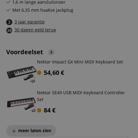
1,6 m lange aansluitsnoer
Met 6,35 mm haakse jackplug
3 jaar garantie
30 dagen geld terug
Voordeelset
3
Nektar Impact GX Mini MIDI Keyboard Set
54,60
€
Nektar SE49 USB MIDI Keyboard Controller
Set
84
€
meer laten zien