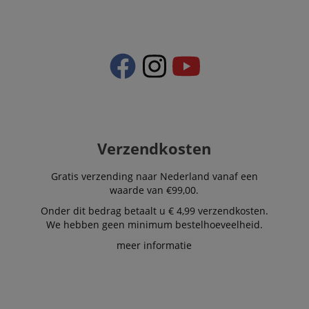
scarab.visitor
Emarsys
11 maanden
This cookie is
.kirstein.nl
4 weken
used to track
visitors for the
purpose of
delivering
personalized
product
recommendatio
and advertising
Verzendkosten
Gratis verzending naar Nederland vanaf een
waarde van €99,00.
Onder dit bedrag betaalt u € 4,99 verzendkosten.
We hebben geen minimum bestelhoeveelheid.
meer informatie