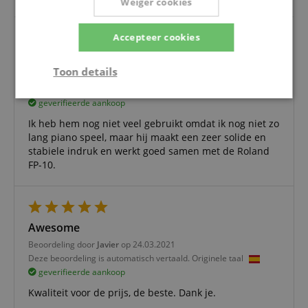
Weiger cookies
Accepteer cookies
Solide pedaal
Toon details
Beoordeling door
Andrea
op 06.02.2025
Deze beoordeling is automatisch vertaald. Originele taal
Strikt
Prestatie
Gericht op
geverifieerde aankoop
noodzakelijk
Ik heb hem nog niet veel gebruikt omdat ik nog niet zo
lang piano speel, maar hij maakt een zeer solide en
stabiele indruk en werkt goed samen met de Roland
FP-10.
Functionaliteit
Niet-
geclassificeerd
Awesome
Beoordeling door
Javier
op 24.03.2021
Deze beoordeling is automatisch vertaald. Originele taal
geverifieerde aankoop
Strikt noodzakelijk
Prestatie
Gericht op
Kwaliteit voor de prijs, de beste. Dank je.
Functionaliteit
Niet-geclassificeerd