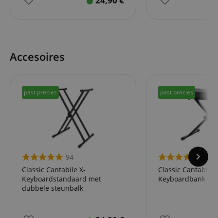
24,90
€
Accesoires
past precies
past precies
94
59
Classic Cantabile X-
Classic Cantabile
Keyboardstandaard met
Keyboardbank De
dubbele steunbalk