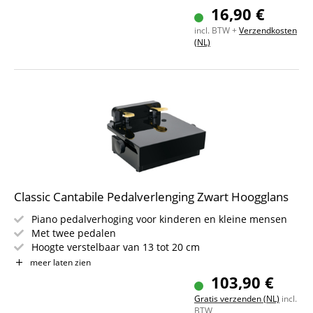
16,90 €
incl. BTW +
Verzendkosten
(NL)
Classic Cantabile Pedalverlenging Zwart Hoogglans
Piano pedalverhoging voor kinderen en kleine mensen
Met twee pedalen
Hoogte verstelbaar van 13 tot 20 cm
Ideaal voor muziekscholen en thuis
meer laten zien
Compatibel met instrumenten met twee of drie pedalen
103,90 €
Kleur: zwart hoogglans
Gratis verzenden (NL)
incl.
BTW