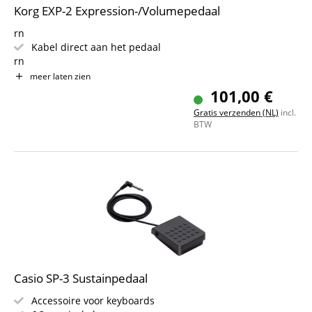
Korg EXP-2 Expression-/Volumepedaal
rn
Kabel direct aan het pedaal
rn
Functie op het betreffende apparaat instelbaar
meer laten zien
rn
101,00 €
voor KORG-synthesizers en keyboards met Inputs voor
Gratis verzenden (NL)
incl.
swell / expressionpedaal
BTW
rn
Casio SP-3 Sustainpedaal
Accessoire voor keyboards