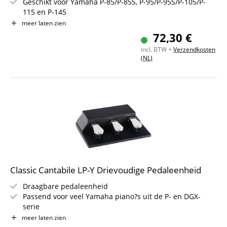
Geschikt voor Yamaha P-85/P-85S, P-95/P-95S/P-105/P-
115 en P-145
Kleur: Zwart
meer laten zien
72,30 €
incl. BTW +
Verzendkosten
(NL)
Classic Cantabile LP-Y Drievoudige Pedaleenheid
Draagbare pedaleenheid
Passend voor veel Yamaha piano?s uit de P- en DGX-
serie
Hoogwaardige stalen veren
meer laten zien
Multipin-connector