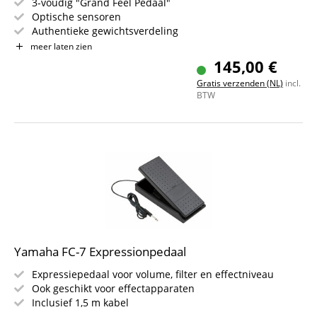
3-voudig "Grand Feel Pedaal"
Optische sensoren
Authentieke gewichtsverdeling
Stevige kunststof uitvoering
meer laten zien
Half-pedaal mogelijk
145,00 €
Geschikt voor MP11SE, MP7SE, ES920 en ES520
Gratis verzenden (NL)
incl.
BTW
Yamaha FC-7 Expressionpedaal
Expressiepedaal voor volume, filter en effectniveau
Ook geschikt voor effectapparaten
Inclusief 1,5 m kabel