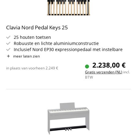
Clavia Nord Pedal Keys 25
25 houten toetsen
Robuuste en lichte aluminiumconstructie
Inclusief Nord EP30 expressionpedaal met instelbare
weerstand
meer laten zien
Voeding via MIDI (met Nord Organ 3)
2.238,00 €
Ontworpen voor precies en expressief hakspel
in plaats van voorheen
2.249
€
Gratis verzenden (NL)
incl.
Bereik C2 tot C4 / MIDI-noten 36 tot 60
BTW