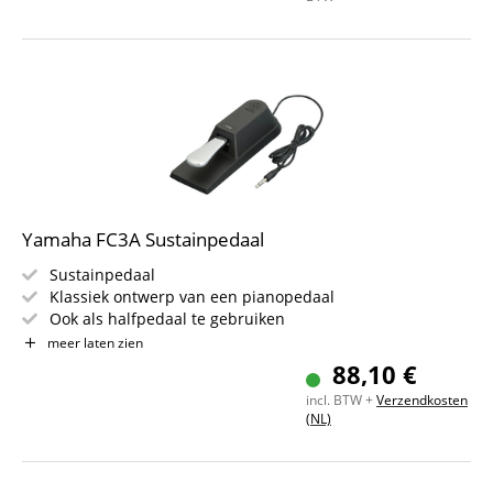
Yamaha FC3A Sustainpedaal
Sustainpedaal
Klassiek ontwerp van een pianopedaal
Ook als halfpedaal te gebruiken
Kabel: 1,5 m
meer laten zien
6,3 mm jackplug
88,10 €
incl. BTW +
Verzendkosten
(NL)