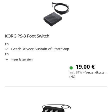
KORG PS-3 Foot Switch
rn
Geschikt voor Sustain of Start/Stop
rn
Ideaal voor sequencer, harddiskrecorder, arpeggiator,
meer laten zien
etc.
19,00 €
incl. BTW +
Verzendkosten
(NL)