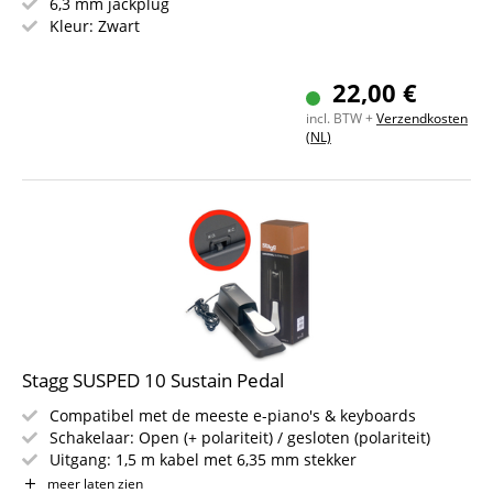
6,3 mm jackplug
Kleur: Zwart
22,00 €
incl. BTW +
Verzendkosten
(NL)
Stagg SUSPED 10 Sustain Pedal
Compatibel met de meeste e-piano's & keyboards
Schakelaar: Open (+ polariteit) / gesloten (polariteit)
Uitgang: 1,5 m kabel met 6,35 mm stekker
Robuuste kunststof behuizing met verchroomd pedaal
meer laten zien