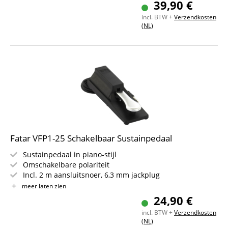
39,90 €
Mat zwart kunststof behuizing
incl. BTW +
Verzendkosten
(NL)
Fatar VFP1-25 Schakelbaar Sustainpedaal
Sustainpedaal in piano-stijl
Omschakelbare polariteit
Incl. 2 m aansluitsnoer, 6,3 mm jackplug
Ook te gebruiken als start-stop pedaal voor
meer laten zien
begeleidingsautomaat
24,90 €
Voor alle keyboards, stagepiano?s en e-piano?s
incl. BTW +
Verzendkosten
(NL)