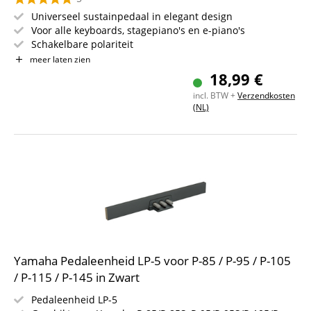
Universeel sustainpedaal in elegant design
Voor alle keyboards, stagepiano's en e-piano's
Schakelbare polariteit
1,6 m lange aansluitsnoer
meer laten zien
Met 6,35 mm haakse jackplug
18,99 €
incl. BTW +
Verzendkosten
(NL)
Yamaha Pedaleenheid LP-5 voor P-85 / P-95 / P-105
/ P-115 / P-145 in Zwart
Pedaleenheid LP-5