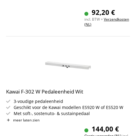
92,20 €
incl. BTW +
Verzendkosten
(NL)
Kawai F-302 W Pedaleenheid Wit
3-voudige pedaleenheid
Geschikt voor de Kawai modellen ES920 W of ES520 W
Met soft-, sostenuto- & sustainpedaal
Pedalen helemaal links met instelbare snelheid van het
meer laten zien
rotary-effect
144,00 €
Voor gebruik is de HM-5 standaard vereist
Gratis verzenden (NL)
incl.