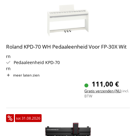
Roland KPD-70 WH Pedaaleenheid Voor FP-30X Wit
rn
Pedaaleenheid KPD-70
rn
Geschikt voor Roland FP-30X
meer laten zien
rn
111,00 €
Kleur: Wit
Gratis verzenden (NL)
incl.
rn
BTW
tot 31.08.2026