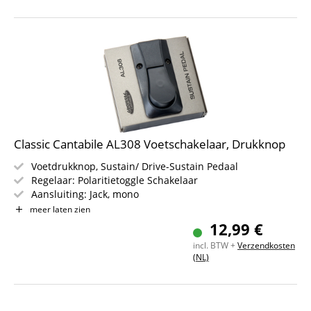
Classic Cantabile AL308 Voetschakelaar, Drukknop
Voetdrukknop, Sustain/ Drive-Sustain Pedaal
Regelaar: Polaritietoggle Schakelaar
Aansluiting: Jack, mono
Aansluitkabel
niet
inbegrepen
meer laten zien
Gewicht 100 g
12,99 €
Afmetingen: 94 x 88 x 50 mm
incl. BTW +
Verzendkosten
(NL)