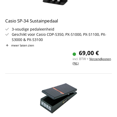
Casio SP-34 Sustainpedaal
3-voudige pedaleenheid
Geschikt voor Casio CDP-S350, PX-S1000, PX-S1100, PX-
S3000 & PX-S3100
Kleur: Zwart
meer laten zien
69,00 €
incl. BTW +
Verzendkosten
(NL)