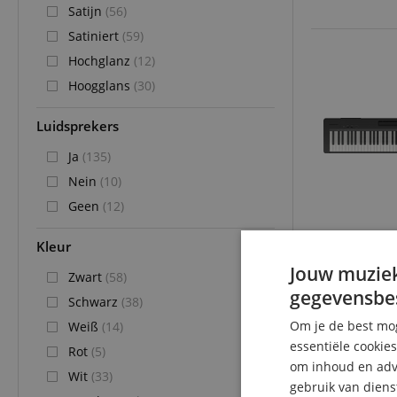
Satijn
(56)
Satiniert
(59)
Hochglanz
(12)
Hoogglans
(30)
Luidsprekers
Ja
(135)
Nein
(10)
Geen
(12)
Kleur
Jouw muziek
Zwart
(58)
gegevensbe
Schwarz
(38)
Om je de best mog
Weiß
(14)
essentiële cookie
Rot
(5)
om inhoud en adve
Wit
(33)
gebruik van diens