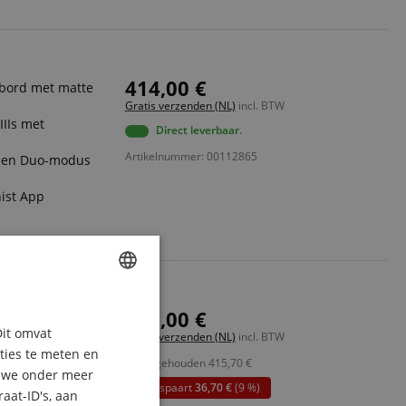
414,00 €
bord met matte
Gratis verzenden (NL)
incl. BTW
IIs met
Direct leverbaar.
Artikelnummer: 00112865
l- en Duo-modus
nist App
ENGLISH
379,00 €
luidsarme
Dit omvat
Gratis verzenden (NL)
incl. BTW
GERMAN
aties te meten en
c Imaging (192
apart gehouden
415,70
€
DUTCH
n we onder meer
U bespaart
36,70 €
(9 %)
aat-ID's, aan
FRENCH