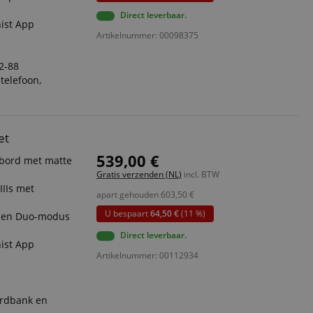
Direct leverbaar.
nist App
Artikelnummer: 00098375
2-88
telefoon,
et
539,00 €
bord met matte
Gratis verzenden (NL)
incl. BTW
IIs met
apart gehouden
603,50
€
U bespaart
64,50 €
(11 %)
l- en Duo-modus
Direct leverbaar.
nist App
Artikelnummer: 00112934
ardbank en