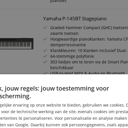
pianoles
Yamaha P-145BT Stagepiano
Graded Hammer Compact (GHC) toetsen
zwarte toetsen
Hoogwaardige pianoklanken: Yamaha CFI
demperresonantie
Klankkleuren: 10 klanken inclusief Dua
64-stemmige polyfonie
303 liedjes om te leren via de Smart Pia
beschikbaar
USB-to-Host MIDI & Audio en Bluetooth
, jouw regels: jouw toestemming voor
Kawai ES-60 Stagepiano Set
scherming.
Responsive Hammer Lite-klavier met ge
elijke ervaring op onze website te bieden, gebruiken we cookies. 
mechaniek
s voor de technische werking van de site, evenals cookies om prest
Shigeru Kawai SK-EX-klank met Harmoni
noten polyfonie)
rtenties te personaliseren. Voor personalisatie en analyse make
17 klanken, incl. E-piano, orgel, strijkers
ten van Google. Daarbij kunnen ook persoonsgegevens, zoals appar