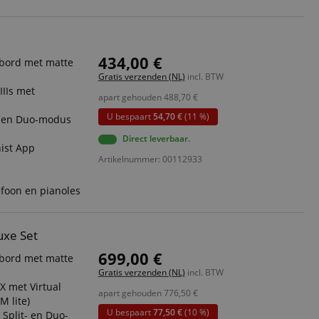
434,00 €
bord met matte
Gratis verzenden (NL)
incl. BTW
IIs met
apart gehouden
488,70
€
U bespaart
54,70 €
(11 %)
l- en Duo-modus
Direct leverbaar.
nist App
Artikelnummer: 00112933
efoon en pianoles
uxe Set
699,00 €
bord met matte
Gratis verzenden (NL)
incl. BTW
 met Virtual
apart gehouden
776,50
€
M lite)
U bespaart
77,50 €
(10 %)
 Split- en Duo-