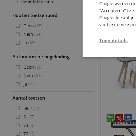
meer laten zien
Google worden doo
"Accepteren" te k
Houten toetsenbord
Google. Je kunt j
vind je in onze
pr
Geen
(65)
Nein
(54)
Toon details
Ja
(38)
Automatische begeleiding
Strikt
noodzakelijk
Geen
(55)
Nein
(61)
Ja
(41)
Aantal toetsen
Str
88
(137)
61
(7)
Strikt noodzakelijke
Zonder strikt noodzak
73
(5)
76
(6)
Naam