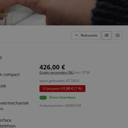
Relevantie
t
426,00 €
Gratis verzenden (NL)
incl. BTW
en compact
apart gehouden
457,80
€
tiek
U bespaart
31,80 €
(7 %)
Direct leverbaar.
laviermechaniek
Artikelnummer: 00060108
en
erface
telefoon