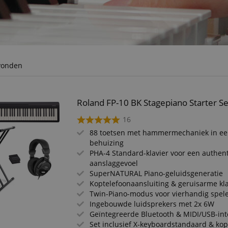
evonden
Roland FP-10 BK Stagepiano Starter Se
16
88 toetsen met hammermechaniek in e
behuizing
PHA-4 Standard-klavier voor een authen
aanslaggevoel
SuperNATURAL Piano-geluidsgeneratie
Koptelefoonaansluiting & geruisarme k
Twin-Piano-modus voor vierhandig spel
Ingebouwde luidsprekers met 2x 6W
Geïntegreerde Bluetooth & MIDI/USB-int
Set inclusief X-keyboardstandaard & kop