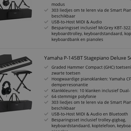
modus
303 liedjes om te leren via de Smart Pia
beschikbaar
USB-to-Host MIDI & Audio
Besparingsset inclusief McGrey KBT-322
keyboardtrolley, keyboardstandaard, kop
keyboardbank en pianoles
Yamaha P-145BT Stagepiano Deluxe S
Graded Hammer Compact (GHC) toetsen
zwarte toetsen
Hoogwaardige pianoklanken: Yamaha CFI
demperresonantie
Klankkleuren: 10 klanken inclusief Dua
64-stemmige polyfonie
303 liedjes om te leren via de Smart Pia
beschikbaar
USB-to-Host MIDI & Audio en Bluetooth
Besparingsset inclusief trolley-gigbag,
keyboardstandaard, koptelefoon, keybo