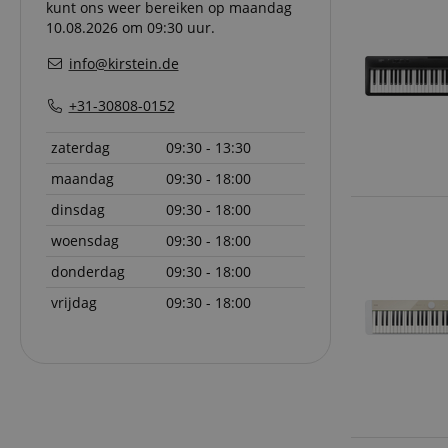
kunt ons weer bereiken op maandag
Do
_ga
scarab.mayAdd
10.08.2026 om 09:30 uur.
sid
ww
info@kirstein.de
language
FPID
.ki
+31-30808-0152
test_cookie
Go
.d
zaterdag
09:30 - 13:30
_ga_2Y66LKC5QL
scarab.profile
.ki
maandag
09:30 - 18:00
session-id-time
dinsdag
09:30 - 18:00
IDE
Go
.d
woensdag
09:30 - 18:00
aHistoryArticles
donderdag
09:30 - 18:00
MUID
Mi
Co
vrijdag
09:30 - 18:00
session-id
.b
_gcl_au
Go
.ki
_uetvid
Mi
Co
.ki
_fbp
Me