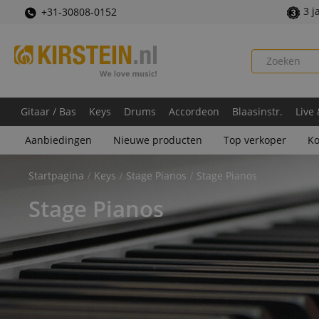
3 j
+31-30808-0152
Gitaar / Bas
Keys
Drums
Accordeon
Blaasinstr.
Live
Aanbiedingen
Nieuwe producten
Top verkoper
Ko
Startpagina
Keys
Stage Pianos
Stage Pianos
Stage Pianos