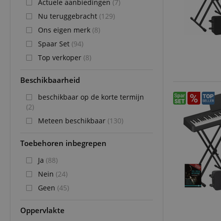
Actuele aanbiedingen
(7)
Nu teruggebracht
(129)
Ons eigen merk
(8)
Spaar Set
(94)
Top verkoper
(8)
Beschikbaarheid
beschikbaar op de korte termijn
(2)
Meteen beschikbaar
(130)
Toebehoren inbegrepen
Ja
(88)
Nein
(24)
Geen
(45)
Oppervlakte