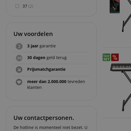
37
(2)
CookieScriptConse
session-id-apay
Uw voordelen
FPGSID
3 jaar
garantie
apay-session-set
30 dagen
geld terug
Prijsmatchgarantie
amazon-pay-
connectedAuth
meer dan 2.000.000
tevreden
session-token
klanten
sid_key
Uw contactpersonen.
Naam
Naam
Naam
De hotline is momenteel niet bezet. U
CrossDomainCookie
Aa
Naam