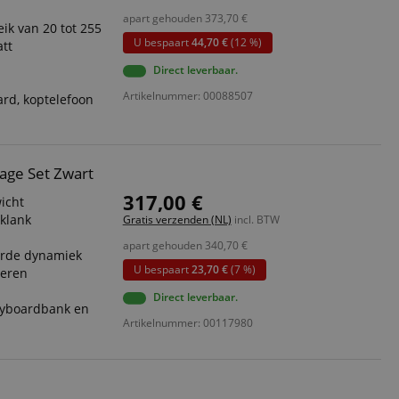
apart gehouden
373,70
€
ript.com-service om
k van 20 tot 255
den. De
U bespaart
44,70 €
(12 %)
att
ect werken.
Direct leverbaar.
 on the website,
 ensuring a secure
Artikelnummer: 00088507
ard, koptelefoon
te across page
ies are used by the
tage Set Zwart
vities so users can
s pages.
317,00 €
icht
s used to facilitate
klank
Gratis verzenden (NL)
incl. BTW
ely.
apart gehouden
340,70
€
erde dynamiek
 user session by the
U bespaart
23,70 €
(7 %)
reren
n state across page
Direct leverbaar.
keyboardbank en
Artikelnummer: 00117980
Omschrijving