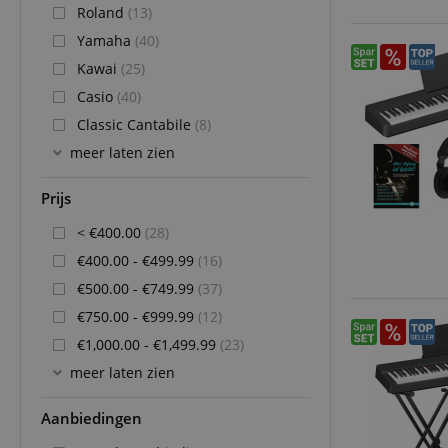
Roland
(13)
Yamaha
(40)
Kawai
(25)
Casio
(40)
Classic Cantabile
(8)
meer laten zien
Prijs
< €400.00
(28)
€400.00 - €499.99
(16)
€500.00 - €749.99
(37)
€750.00 - €999.99
(12)
€1,000.00 - €1,499.99
(23)
meer laten zien
Aanbiedingen