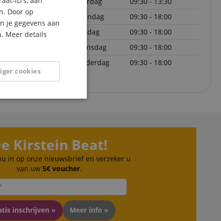
aat-ID's, aan
zaterdag
09:30 - 13:30
FRENCH
n. Door op
maandag
09:30 - 18:00
ITALIAN
an je gegevens aan
dinsdag
09:30 - 18:00
. Meer details
SPANISH
woensdag
09:30 - 18:00
donderdag
09:30 - 18:00
iger cookies
Niet-
geclassificeerd
e Kirstein Beat!
 nu in op onze nieuwsbrief en verzeker u
van uw
5€ voucher
.
eerd
g en accountbeheer.
tis inschrijven »
Meer info »