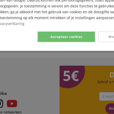
ten van Google. Daarbij kunnen ook persoonsgegevens, zoals appar
rgegeven. Je toestemming is vereist om deze functies te gebruike
likken, ga je akkoord met het gebruik van cookies en de doorgifte v
e toestemming op elk moment intrekken of je instellingen aanpassen
ivacyverklaring
Accepteer cookies
We
Prestatie
Gericht op
Functionaliteit
D
Schrijf u
ikt noodzakelijk
Prestatie
Gericht op
Functionaliteit
Niet-geclassific
Like
 cookies maken kernfunctionaliteit van de website mogelijk, zoals gebruikersaanmeldin
elijke cookies kan de website niet correct worden gebruikt.
Gra
le netwerken
Aanbieder /