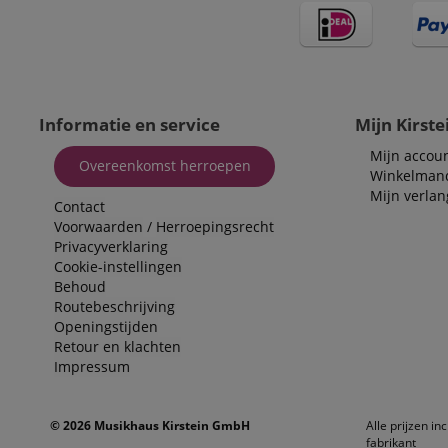
Aa
Naam
Do
_ga
scarab.mayAdd
sid
ww
language
FPID
.ki
Informatie en service
Mijn Kirste
test_cookie
Go
.d
Mijn accou
_ga_2Y66LKC5QL
Overeenkomst herroepen
Winkelman
scarab.profile
.ki
Mijn verlang
session-id-time
Contact
Voorwaarden
/
Herroepingsrecht
IDE
Go
Privacyverklaring
.d
aHistoryArticles
Cookie-instellingen
Behoud
MUID
Mi
Routebeschrijving
Co
session-id
.b
Openingstijden
Retour en klachten
_gcl_au
Go
.ki
Impressum
_uetvid
Mi
Co
.ki
© 2026 Musikhaus Kirstein GmbH
Alle prijzen in
fabrikant