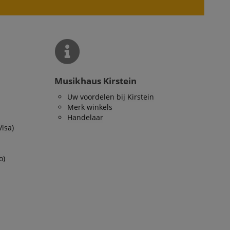
ript.com-service om
den. De
ect werken.
 on the website,
 ensuring a secure
te across page
Musikhaus Kirstein
Uw voordelen bij Kirstein
ies are used by the
Merk winkels
vities so users can
s pages.
Handelaar
Visa)
s used to facilitate
ely.
 user session by the
o)
n state across page
Omschrijving