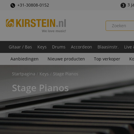
3 j
+31-30808-0152
Gitaar / Bas
Keys
Drums
Accordeon
Blaasinstr.
Live
Aanbiedingen
Nieuwe producten
Top verkoper
Ko
Startpagina
Keys
Stage Pianos
Stage Pianos