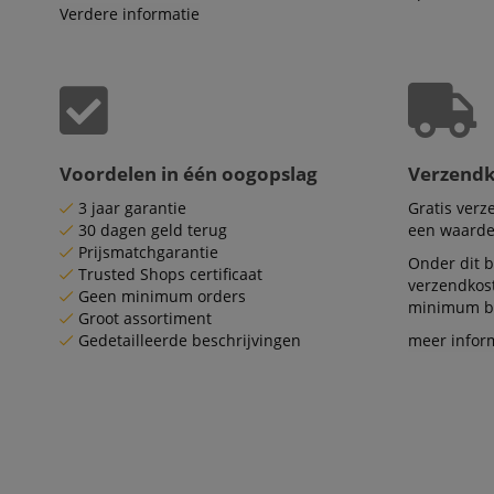
Naam
Verdere informatie
CookieScriptConse
session-id-apay
FPGSID
Voordelen in één oogopslag
Verzend
3 jaar garantie
Gratis ver
apay-session-set
30 dagen geld terug
een waarde
Prijsmatchgarantie
Onder dit b
Trusted Shops certificaat
amazon-pay-
verzendkos
Geen minimum orders
connectedAuth
minimum be
Groot assortiment
session-token
Gedetailleerde beschrijvingen
meer infor
sid_key
Naam
Naam
Naam
CrossDomainCookie