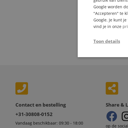
gebruik van diens
Google worden doo
"Accepteren" te k
Google. Je kunt j
vind je in onze
pr
Toon details
Strikt
noodzakelijk
Str
Contact en bestelling
Share & 
+31-30808-0152
Strikt noodzakelijke
Zonder strikt noodzak
Vandaag beschikbaar: 09:30 - 18:00
op de socia