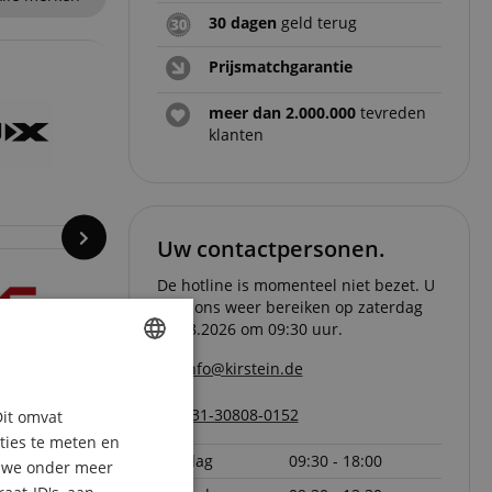
30 dagen
geld terug
Prijsmatchgarantie
meer dan 2.000.000
tevreden
klanten
Uw contactpersonen.
De hotline is momenteel niet bezet. U
kunt ons weer bereiken op zaterdag
08.08.2026 om 09:30 uur.
info@kirstein.de
ENGLISH
+31-30808-0152
Dit omvat
GERMAN
aties te meten en
vrijdag
09:30 - 18:00
DUTCH
n we onder meer