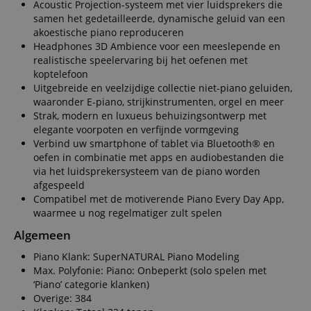
Acoustic Projection-systeem met vier luidsprekers die
advertisement
.kirstein.nl
products such a
samen het gedetailleerde, dynamische geluid van een
real time biddi
akoestische piano reproduceren
from third part
advertisers
Headphones 3D Ambience voor een meeslepende en
realistische speelervaring bij het oefenen met
_uetsid
1 dag
This cookie is
Microsoft
koptelefoon
used by Bing to
Corporation
determine wha
.kirstein.nl
Uitgebreide en veelzijdige collectie niet-piano geluiden,
ads should be
waaronder E-piano, strijkinstrumenten, orgel en meer
shown that ma
be relevant to 
Strak, modern en luxueus behuizingsontwerp met
end user perus
elegante voorpoten en verfijnde vormgeving
the site.
Verbind uw smartphone of tablet via Bluetooth® en
FPLC
.kirstein.nl
20 uur
oefen in combinatie met apps en audiobestanden die
via het luidsprekersysteem van de piano worden
scarab.visitor
Emarsys
11 maanden
This cookie is
.kirstein.nl
4 weken
used to track
afgespeeld
visitors for the
Compatibel met de motiverende Piano Every Day App,
purpose of
delivering
waarmee u nog regelmatiger zult spelen
personalized
product
Algemeen
recommendatio
and advertising
Piano Klank: SuperNATURAL Piano Modeling
Max. Polyfonie: Piano: Onbeperkt (solo spelen met
‘Piano’ categorie klanken)
Overige: 384