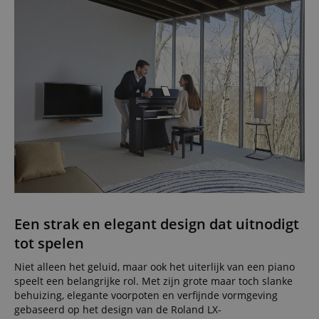
about us
activitie
can easil
where th
off on th
pages.
amazon-pay-
Sessie
This cook
Amazon
connectedAuth
associat
www.kirstein.nl
Amazon 
is used t
facilitate
authenti
and pay
transact
securely.
session-token
11 maanden
This cook
Amazon
4 weken
used to 
.amazon.com
an anon
user ses
the serve
Een strak en elegant design dat uitnodigt
sid_key
www.kirstein.nl
Sessie
This cook
tot spelen
used for
maintain
session 
Niet alleen het geluid, maar ook het uiterlijk van een piano
across p
speelt een belangrijke rol. Met zijn grote maar toch slanke
requests
behuizing, elegante voorpoten en verfijnde vormgeving
gebaseerd op het design van de Roland LX-