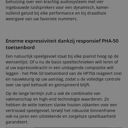
cookiev
behuizing over een krachtig audiosysteem met vier
van bezo
ingebouwde luidsprekers voor een dynamisch, kamer-
onthoud
cookieb
vullend geluid bij elke performance en bij draadloze
Cookie-S
weergave van uw favoriete nummers.
moet cor
werken.
session-id-apay
11 maanden
This cook
Amazon
4 weken
used to
.amazon.com
Enorme expressiviteit dankzij responsief PHA-50
the user
on the w
toetsenbord
particula
relation 
Een natuurlijk speelgevoel staat bij elke pianist hoog op de
payment 
Google Privacy Policy
ensuring
wensenlijst. Of u nu de basis speeltechnieken wilt leren of
and effe
al uw expressiekracht in een uitdagende compositie wilt
checkou
experien
leggen - het PHA-50 toetsenbord van de HP704 reageert snel
en nauwkeurig op uw aanslag, zodat u de volledige controle
FPGSID
.kirstein.nl
29 minuten
This cook
over uw spel behoudt en geïnspireerd blijft.
57 seconden
used to 
user sess
Op de lange termijn zult u ook de combinatie van
across p
requests
vakmanschap en high-end technologie waarderen. Zo
hebben de witte toetsen slanke houten zijkanten voor een
apay-session-set
11 maanden
This cook
Amazon.com
4 weken
by Amaz
Inc.
vertrouwd speelgevoel, terwijl het robuuste binnenframe
Session 
www.kirstein.nl
ook na jaren een uitstekende en zorgeloze speelbaarheid
are used
server to
garandeert.
informat