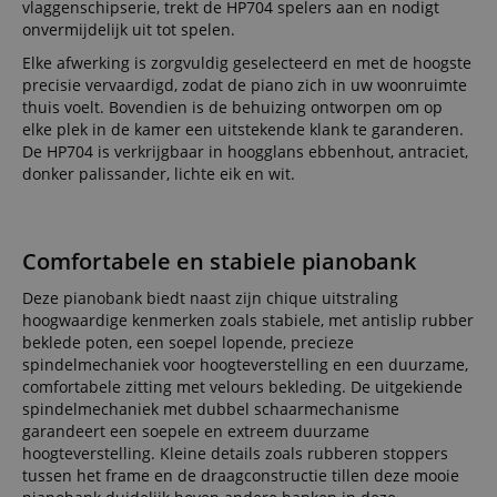
vlaggenschipserie, trekt de HP704 spelers aan en nodigt
onvermijdelijk uit tot spelen.
Naam
Aanbieder /
Aanbieder / Domein
V
Naam
Vervaldatum
Omschrijving
Elke afwerking is zorgvuldig geselecteerd en met de hoogste
Domein
Aanbieder
Naam
Vervaldatum
Omschrijving
CrossDomainCookieScriptConsent_389
.crossdomain.cookie-
precisie vervaardigd, zodat de piano zich in uw woonruimte
/ Domein
script.com
scarab.mayAdd
Sessie
This cookie is
Emarsys
thuis voelt. Bovendien is de behuizing ontworpen om op
used to
.kirstein.nl
_ga
1 jaar 1
Deze cookienaam
Google
Aanbieder /
elke plek in de kamer een uitstekende klank te garanderen.
Naam
Vervaldatum
Omschrijving
manage the
maand
is gekoppeld aan
LLC
Domein
user's session
Google Universal
.kirstein.nl
De HP704 is verkrijgbaar in hoogglans ebbenhout, antraciet,
specifically in
Analytics, wat een
sid
www.kirstein.nl
Sessie
This is a very
donker palissander, lichte eik en wit.
relation to
belangrijke updat
common cooki
personalizati
is van de meer
name but wher
and shopping
algemeen
it is found as a
cart features 
gebruikte
session cookie i
tracking items
analyseservice va
is likely to be
the user may
Comfortabele en stabiele pianobank
Google. Deze
used as for
add to their
cookie wordt
session state
shopping cart
gebruikt om unie
management.
Deze pianobank biedt naast zijn chique uitstraling
gebruikers te
language
www.kirstein.nl
Sessie
Er zijn veel
onderscheiden
hoogwaardige kenmerken zoals stabiele, met antislip rubber
FPID
.kirstein.nl
1 jaar 1
verschillende
door een
beklede poten, een soepel lopende, precieze
maand
soorten
willekeurig
spindelmechaniek voor hoogteverstelling en een duurzame,
cookies die a
gegenereerd
test_cookie
15 minuten
This cookie is s
Google LLC
deze naam zij
nummer toe te
comfortabele zitting met velours bekleding. De uitgekiende
by DoubleClick
.doubleclick.net
gekoppeld, e
wijzen als klant-ID
(which is owne
spindelmechaniek met dubbel schaarmechanisme
een meer
Het is opgenome
by Google) to
gedetailleerd
in elk
garandeert een soepele en extreem duurzame
determine if th
kijk op hoe
paginaverzoek op
website visitor'
hoogteverstelling. Kleine details zoals rubberen stoppers
deze op een
een site en wordt
browser suppor
bepaalde
gebruikt om
tussen het frame en de draagconstructie tillen deze mooie
cookies.
website
bezoekers-, sessie