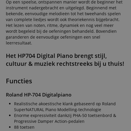
microsoft script
Op een speelse, ontspannen manier wordt de beginner het
so users can
Widely believe
easily pick up
instrument nadergebracht en uitgelegd. Beginnend met
to sync across
where they le
bekende, eenvoudige melodieën tot het tweehands spelen
many different
off on the
Microsoft
server's pages
van complete liedjes wordt ook theoriekennis bijgebracht.
domains,
Het lezen van noten, ritme, dynamiek en nog veel meer
allowing user
aHistoryArticles
www.kirstein.nl
Sessie
This cookie is
tracking.
wordt begeleid bij de oefeningen behandeld. Bovendien
used to recor
the articles
garanderen de eenvoudige oefeningen een snel
_gcl_au
2 maanden 4
Gebruikt door
Google LLC
visited by the
weken
Google AdSens
leerresultaat.
.kirstein.nl
user on the
om te
website, to
experimentere
recommend
Het HP704 Digital Piano brengt stijl,
met advertentie
related article
efficiëntie op
or content
cultuur & muziek rechtstreeks bij u thuis!
websites die h
based on the
services
user's reading
gebruiken
history.
Functies
_uetvid
1 jaar
This is a cookie
Microsoft
session-id
.amazon.com
11 maanden
Session
utilised by
Corporation
4 weken
Cookies are
Microsoft Bing
.kirstein.nl
used by the
Ads and is a
server to stor
Roland HP-704 Digitalpiano
tracking cookie. 
information
allows us to
about user
Realistische akoestische klank gebaseerd op Roland
engage with a
page activitie
user that has
so users can
SuperNATURAL Piano Modelling-technologie
previously visit
easily pick up
Enorme expressiviteit dankzij PHA-50 toetsenbord &
our website.
where they le
Progressive Damper Action-pedalen
off on the
_fbp
2 maanden 4
Used by Meta t
Meta Platform
server's pages
88 toetsen
weken
deliver a series 
Inc.