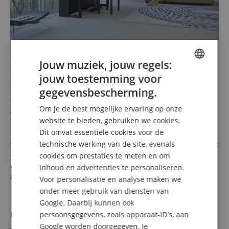
Een moderne piano-serie die bij uw huis
Jouw muziek, jouw regels:
past
jouw toestemming voor
ENGLISH
gegevensbescherming.
Maak een statement - of houdt u het liever wat subtieler?
GERMAN
Geïnspireerd door de elegante en vloeiende vormen van
Om je de best mogelijke ervaring op onze
traditionele pianobehuizingen, geeft de HP-serie met zijn
DUTCH
website te bieden, gebruiken we cookies.
moderne aanpak elk huis en interieur een elegante
Dit omvat essentiële cookies voor de
FRENCH
uitstraling. In vergelijking met klassieke piano's heeft de
technische werking van de site, evenals
serie bovendien compactere afmetingen, een subtielere look
ITALIAN
en een aanzienlijk lager gewicht, zodat u uw HP700 piano
cookies om prestaties te meten en om
comfortabel kunt verplaatsen tot u de perfecte plek hebt
inhoud en advertenties te personaliseren.
SPANISH
gevonden.
Voor personalisatie en analyse maken we
onder meer gebruik van diensten van
Google. Daarbij kunnen ook
Elegant behuizing
persoonsgegevens, zoals apparaat-ID's, aan
Google worden doorgegeven. Je