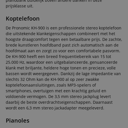
pianobank duidelijk boven andere banken in deze
worden
en
scarab.profile
.kirstein.nl
11 maanden
This cookie is
prijsklasse uit.
gebruikt, wor
campagnegegeve
4 weken
used to track u
over het
te berekenen voo
behavior and
algemeen
de
preferences for
Koptelefoon
aanbevolen. I
analyserapporten
the purpose of
de meeste
van de site.
providing
gevallen zal h
Standaard verloo
De Pronomic KH-900 is een professionele stereo koptelefoon
personalized
echter
het na 2 jaar,
recommendatio
die uitstekende klankeigenschappen combineert met het
waarschijnlijk
hoewel dit kan
and
worden
worden aangepas
hoogste draagcomfort tegen een betaalbare prijs. De zachte,
advertisements
gebruikt om
door website-
brede kunstleren hoofdband past zich automatisch aan de
taalvoorkeur
eigenaren.
IDE
1 jaar
This cookie is s
Google LLC
op te slaan,
hoofdmaat aan en zorgt zo voor een comfortabele pasvorm.
by Doubleclick
.doubleclick.net
mogelijk om
_ga_2Y66LKC5QL
.kirstein.nl
1 jaar 1
This cookie is use
De KH-900 heeft een breed frequentiebereik van 15 tot
and carries out
inhoud in de
maand
by Google
information
opgeslagen
25.000 Hz, waardoor een uitgebalanceerde, genuanceerde
Analytics to persis
about how the
taal aan te
session state.
klank met briljante, heldere hoge tonen en precieze, volle
end user uses t
bieden. De hi
website and an
bassen wordt weergegeven. Dankzij de lage impedantie van
gegeven ICC-
advertising that
categorie is
slechts 32 Ohm kan de KH-900 al op zeer zwakke
the end user m
gebaseerd op
koptelefoonaansluitingen, zoals MP3-spelers of
have seen befo
dit gebruik.
visiting the said
smartphones, overtuigen met een krachtig geluid en
website.
session-id-time
11 maanden
This cookie is
Amazon.com
voldoende vermogen. De 3,5 mm stereo jackplug levert
4 weken
set by Amazo
Inc.
MUID
1 jaar
This cookie is
Microsoft
daarbij de beste overdrachtseigenschappen. Daarnaast
Pay. Session
.amazon.com
widely used my
Corporation
Cookies are
wordt een 6,3 mm stereo jackadapter meegeleverd.
Microsoft as a
.bing.com
used by the
unique user
server to stor
identifier. It can
information
Pianoles
be set by
about user
embedded
page activitie