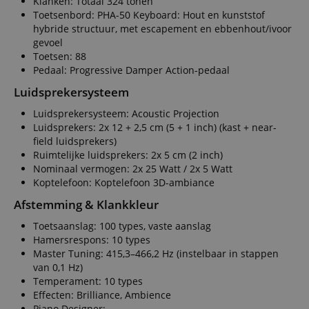
Klanken: Totaal 324 tonen
Toetsenbord: PHA-50 Keyboard: Hout en kunststof
hybride structuur, met escapement en ebbenhout/ivoor
gevoel
Toetsen: 88
Pedaal: Progressive Damper Action-pedaal
Luidsprekersysteem
Luidsprekersysteem: Acoustic Projection
Luidsprekers: 2x 12 + 2,5 cm (5 + 1 inch) (kast + near-
field luidsprekers)
Ruimtelijke luidsprekers: 2x 5 cm (2 inch)
Nominaal vermogen: 2x 25 Watt / 2x 5 Watt
Koptelefoon: Koptelefoon 3D-ambiance
Afstemming & Klankkleur
Toetsaanslag: 100 types, vaste aanslag
Hamersrespons: 10 types
Master Tuning: 415,3–466,2 Hz (instelbaar in stappen
van 0,1 Hz)
Temperament: 10 types
Effecten: Brilliance, Ambience
Piano Designer: