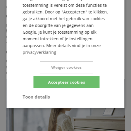
Tijdloze en elegante behuizingsontwerpen voor moderne
toestemming is vereist om deze functies te
voorkeuren.
gebruiken. Door op "Accepteren" te klikken,
Gerichte elegantie
ga je akkoord met het gebruik van cookies
Het bedieningspaneel van uw HP-piano is verborgen onder
en de doorgifte van je gegevens aan
het toetsenborddeksel. Zo heeft de piano een slanke en
Google. Je kunt je toestemming op elk
onopvallende uitstraling, waardoor u zich volledig op uw
moment intrekken of je instellingen
spel kunt concentreren.
aanpassen. Meer details vind je in onze
Geluidweergave van de HP704
privacyverklaring
Op basis van moderne Roland-geluidstechnologie leveren
de ingebouwde luidsprekers een dynamisch, vol geluid voor
Weiger cookies
oefensessies, optredens of feestjes.
Accepteer cookies
Toon details
Strikt
Prestatie
Gericht op
noodzakelijk