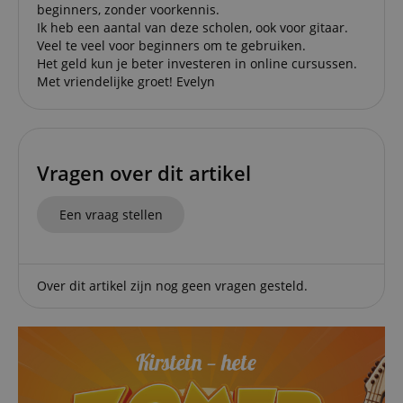
beginners, zonder voorkennis.
Ik heb een aantal van deze scholen, ook voor gitaar.
Veel te veel voor beginners om te gebruiken.
Het geld kun je beter investeren in online cursussen.
Strikt noodzakelijk
Prestatie
Gericht op
Met vriendelijke groet! Evelyn
Functionaliteit
Niet-geclassificeerd
Strikt noodzakelijke cookies maken
kernfunctionaliteit van de website mogelijk, zoals
gebruikersaanmelding en accountbeheer. Zonder
Vragen over dit artikel
strikt noodzakelijke cookies kan de website niet
correct worden gebruikt.
Aanbieder /
Een vraag stellen
Naam
Vervaldatum
Omschri
Domein
CookieScriptConsent
1 jaar 1
Deze coo
CookieScript
maand
wordt ge
.kirstein.nl
door de 
Over dit artikel zijn nog geen vragen gesteld.
Script.c
om de
cookiev
van bezo
onthoud
cookieb
Cookie-S
moet cor
werken.