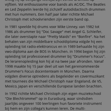
vijftien. Vol enthousiasme voor bands als AC/DC, The Beatles
en Led Zeppelin leerde hij zichzelf autodidactisch drummen
met hun nummers. Een half jaar later richtte Michael
Christoph met schoolvrienden zijn eerste band op.
In 1981 speelde hij drums voor Mike Linney, van 1982 tot
1986 als drummer bij "Doc Savage" met Angel G. Schleifer,
die later overstapte naar "Pretty Maids" en "Bonfire". Na het
behalen van zijn middelbare schooldiploma volgde hij een
opleiding tot radio-elektronicus en in 1989 behaalde hij zijn
vwo-diploma aan de BOS in München. In 1994 begon hij zijn
opleiding tot professioneel drummer bij "Drummer's Focus".
De lerarenopleiding kon hij al na twee jaar afronden. Vanaf
1998 maakte hij 15 jaar deel uit van het gerenommeerde
Drummer's Focus docententeam in München. Daarna
volgden diverse optredens als begeleider en covermuzikant
met tournees die Michael Christoph naar Engeland, de VS,
Mexico, Japan en verschillende Europese landen brachten.
In 1992 richtte Michael Christoph zijn eigen muziekschool
"Die Blechtrommel" op in Eurasburg, waar sindsdien
jaarlijks ongeveer 100 leerlingen hun favoriete instrument
bij hem en zijn collega's kunnen leren. De multi-