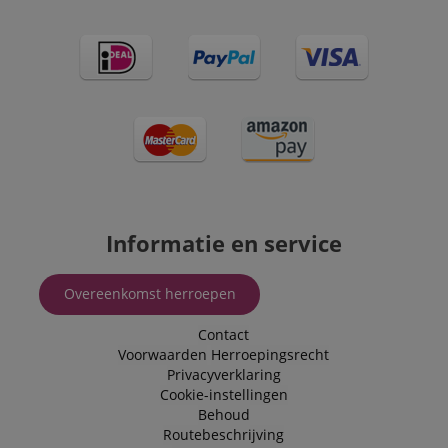
used by Bing to
Corporation
determine wha
.kirstein.nl
ads should be
shown that ma
be relevant to 
end user perus
the site.
FPLC
.kirstein.nl
20 uur
scarab.visitor
Emarsys
11 maanden
This cookie is
.kirstein.nl
4 weken
used to track
visitors for the
purpose of
delivering
personalized
product
Informatie en service
recommendatio
and advertising
Overeenkomst herroepen
Contact
Voorwaarden
Herroepingsrecht
Privacyverklaring
Cookie-instellingen
Behoud
Routebeschrijving