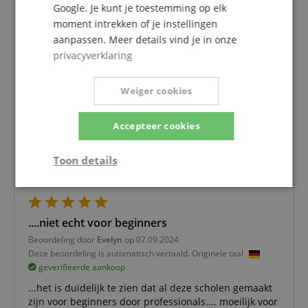
Google. Je kunt je toestemming op elk
moment intrekken of je instellingen
aanpassen. Meer details vind je in onze
Alle begin is gemakkelijk
privacyverklaring
Beoordeling door
Tanja
op 27.01.2025
Deze beoordeling is automatisch vertaald. Originele taal
Weiger cookies
geverifieerde aankoop
Ik ben begonnen met oefenen en ben verbaasd over
Accepteer cookies
hoe goed alles wordt uitgelegd en hoe je stap voor
stap wordt geïntroduceerd in de wereld van het
Toon details
keyboard spelen. Hartelijk dank daarvoor.
Strikt
Prestatie
Gericht op
noodzakelijk
....niet echt voor beginners
Beoordeling door
Evelyn
op 07.09.2024
Functionaliteit
Niet-
Deze beoordeling is automatisch vertaald. Originele taal
geclassificeerd
geverifieerde aankoop
...het is duidelijk te zien dat al deze scholen gemaakt
zijn voor beginners door professionals.... moeilijk voor