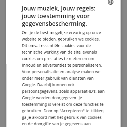
Recensies van klanten
Jouw muziek, jouw regels:
jouw toestemming voor
ENGLISH
gegevensbescherming.
GERMAN
5.0
5.0
Om je de best mogelijke ervaring op onze
/
DUTCH
website te bieden, gebruiken we cookies.
Gebaseerd op 2 Beoordeling
Dit omvat essentiële cookies voor de
FRENCH
technische werking van de site, evenals
5 Sterren
2
ITALIAN
cookies om prestaties te meten en om
4 Sterren
0
inhoud en advertenties te personaliseren.
SPANISH
3 Sterren
0
Voor personalisatie en analyse maken we
2 Sterren
0
onder meer gebruik van diensten van
1 Ster
0
Google. Daarbij kunnen ook
persoonsgegevens, zoals apparaat-ID's, aan
Een herziening van de ratings heeft als volgt
Google worden doorgegeven. Je
plaatsgevonden: Alleen klanten die in onze online
winkel geregistreerd zijn en het product
toestemming is vereist om deze functies te
daadwerkelijk bij ons hebben gekocht, kunnen in
gebruiken. Door op "Accepteren" te klikken,
hun klantenaccount een beoordeling voor het
ga je akkoord met het gebruik van cookies
artikel geven.
en de doorgifte van je gegevens aan