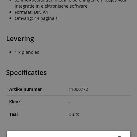
integratie in elektronische software
Formaat: DIN A4
Omvang: 44 pagina's
Levering
1 x pianoles
Specificaties
Artikelnummer
11000772
Kleur
-
Taal
Duits