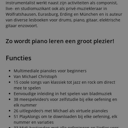
instrumentalist werkt naast zijn activiteiten als componist,
live- en studiomuzikant ook als privé-muziekleraar in
Wolfratshausen, Eurasburg, Erding en München en is auteur
van diverse lesboeken voor drums, piano, gitaar, elektrische
gitaar enzovoort.
Zo wordt piano leren een groot plezier!
Functies
Multimediale pianoles voor beginners
Van Michael Christoph
15 coole songs van klassiek tot jazz en rock om direct
mee te spelen
Eenvoudige inleiding in het spelen van bladmuziek
38 meespelvideo's voor zelfstudie bij elke oefening en
elk nummer
26 uitlegvideo's met Michael als virtuele pianoles
51 PlayAlongs om te downloaden bij elke oefening, elk
nummer en variaties
33 Midi-bestanden met alle oefeningen en liedjes voor