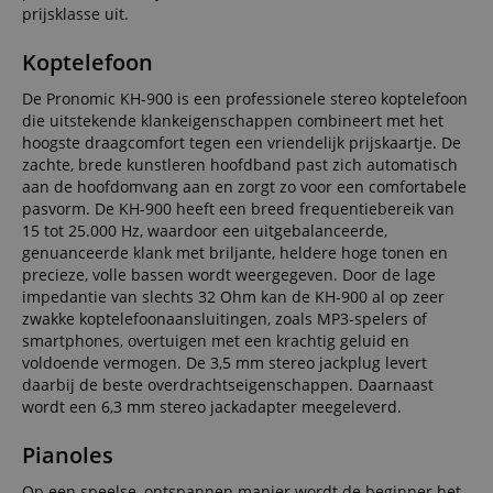
prijsklasse uit.
Koptelefoon
De Pronomic KH-900 is een professionele stereo koptelefoon
die uitstekende klankeigenschappen combineert met het
hoogste draagcomfort tegen een vriendelijk prijskaartje. De
zachte, brede kunstleren hoofdband past zich automatisch
aan de hoofdomvang aan en zorgt zo voor een comfortabele
pasvorm. De KH-900 heeft een breed frequentiebereik van
15 tot 25.000 Hz, waardoor een uitgebalanceerde,
genuanceerde klank met briljante, heldere hoge tonen en
precieze, volle bassen wordt weergegeven. Door de lage
impedantie van slechts 32 Ohm kan de KH-900 al op zeer
zwakke koptelefoonaansluitingen, zoals MP3-spelers of
smartphones, overtuigen met een krachtig geluid en
voldoende vermogen. De 3,5 mm stereo jackplug levert
daarbij de beste overdrachtseigenschappen. Daarnaast
wordt een 6,3 mm stereo jackadapter meegeleverd.
Pianoles
Op een speelse, ontspannen manier wordt de beginner het