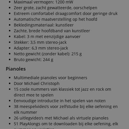
Maximaal vermogen: 1200 mW
Functionaliteit
Niet-
Zeer grote, zacht gewatteerde, oorschelpen
geclassificeerd
Extreem comfortabel draagcomfort door geringe druk
Automatische maatverstelling op het hoofd
Bekledingsmateriaal: kunstleer
Zachte, brede hoofdband van kunstleer
Kabel: 3 m met eenzijdige aanvoer
Stekker: 3,5 mm stereo-jack
Adapter: 6,3 mm stereo-jack
Strikt noodzakelijk
Prestatie
Gericht op
Netto gewicht (zonder kabel): 215 g
Functionaliteit
Niet-geclassificeerd
Bruto gewicht: 244 g
Pianoles
Strikt noodzakelijke cookies maken
kernfunctionaliteit van de website mogelijk, zoals
Multimediale pianoles voor beginners
gebruikersaanmelding en accountbeheer. Zonder
strikt noodzakelijke cookies kan de website niet
Door Michael Christoph
correct worden gebruikt.
15 coole nummers van klassiek tot jazz en rock om
direct mee te spelen
Aanbieder /
Naam
Vervaldatum
Omschri
Eenvoudige introductie in het spelen van noten
Domein
38 meespelvideo’s voor zelfstudie bij elke oefening en
CookieScriptConsent
1 jaar 1
Deze coo
CookieScript
elk nummer
maand
wordt ge
.kirstein.nl
door de 
26 uitlegvideo’s met Michael als virtuele pianoles
Script.c
51 PlayAlongs om te downloaden bij elke oefening, elk
om de