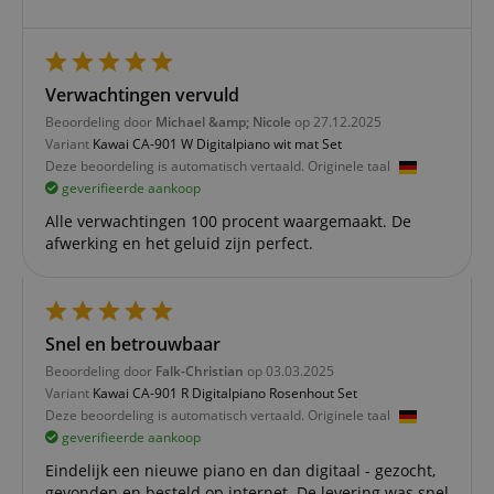
advertisement
.kirstein.nl
products such a
real time biddi
from third part
advertisers
Verwachtingen vervuld
_uetsid
1 dag
This cookie is
Microsoft
used by Bing to
Corporation
Beoordeling door
Michael &amp; Nicole
op 27.12.2025
determine wha
.kirstein.nl
Variant
Kawai CA-901 W Digitalpiano wit mat Set
ads should be
shown that ma
Deze beoordeling is automatisch vertaald. Originele taal
be relevant to 
geverifieerde aankoop
end user perus
the site.
Alle verwachtingen 100 procent waargemaakt. De
FPLC
.kirstein.nl
20 uur
afwerking en het geluid zijn perfect.
scarab.visitor
Emarsys
11 maanden
This cookie is
.kirstein.nl
4 weken
used to track
visitors for the
purpose of
delivering
Snel en betrouwbaar
personalized
product
Beoordeling door
Falk-Christian
op 03.03.2025
recommendatio
Variant
Kawai CA-901 R Digitalpiano Rosenhout Set
and advertising
Deze beoordeling is automatisch vertaald. Originele taal
geverifieerde aankoop
Eindelijk een nieuwe piano en dan digitaal - gezocht,
gevonden en besteld op internet. De levering was snel