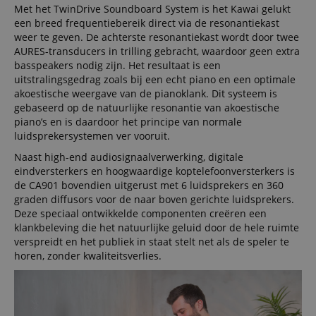
Met het TwinDrive Soundboard System is het Kawai gelukt
een breed frequentiebereik direct via de resonantiekast
weer te geven. De achterste resonantiekast wordt door twee
AURES-transducers in trilling gebracht, waardoor geen extra
basspeakers nodig zijn. Het resultaat is een
uitstralingsgedrag zoals bij een echt piano en een optimale
akoestische weergave van de pianoklank. Dit systeem is
gebaseerd op de natuurlijke resonantie van akoestische
piano’s en is daardoor het principe van normale
luidsprekersystemen ver vooruit.
Naast high-end audiosignaalverwerking, digitale
eindversterkers en hoogwaardige koptelefoonversterkers is
de CA901 bovendien uitgerust met 6 luidsprekers en 360
graden diffusors voor de naar boven gerichte luidsprekers.
Deze speciaal ontwikkelde componenten creëren een
klankbeleving die het natuurlijke geluid door de hele ruimte
verspreidt en het publiek in staat stelt net als de speler te
horen, zonder kwaliteitsverlies.