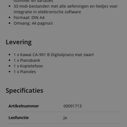
nummer en variaties
cookiev
van bezo
33 midi-bestanden met alle oefeningen en liedjes voor
onthoud
integratie in elektronische software
cookieb
Cookie-S
Formaat: DIN A4
moet cor
Omvang: 44 pagina’s
werken.
session-id-apay
11 maanden
This cook
Amazon
4 weken
used to
.amazon.com
Levering
the user
on the w
particula
relation 
1 x Kawai CA-901 B Digitalpiano mat zwart
payment 
Google Privacy Policy
1 x Pianobank
ensuring
and effe
1 x Koptelefoon
checkou
1 x Pianoles
experien
FPGSID
.kirstein.nl
29 minuten
This cook
57 seconden
used to 
user sess
Specificaties
across p
requests
apay-session-set
11 maanden
This cook
Amazon.com
Artikelnummer
00091713
4 weken
by Amaz
Inc.
Session 
www.kirstein.nl
are used
Lesfunctie
Ja
server to
informat