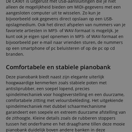
De CA901 is uitgerust met USB-aansluitingen die je niet
alleen de mogelijkheid bieden om MIDI-gegevens met een
aangesloten computer uit te wisselen. Zo kun je
bijvoorbeeld ook gegevens direct opslaan op een USB-
opslagmedium. Ook het direct afspelen van nummers van je
favoriete artiesten in MP3- of WAV-formaat is mogelijk. Je
kunt ook je eigen spel opnemen in MP3- of WAV-formaat en
bijvoorbeeld per e-mail naar vrienden sturen, de nummers
op een smartphone of pc beluisteren of op de pc op cd
branden.
Comfortabele en stabiele pianobank
Deze pianobank biedt naast zijn elegante uiterlijk
hoogwaardige kenmerken zoals stabiele poten met
antisliprubber, een soepel lopend, precies
spindelmechaniek voor hoogteverstelling en een duurzame,
comfortabele zitting met veloursbekleding. Het uitgekiende
spindelmechaniek met dubbel schaarmechanisme
garandeert een soepele en extreem duurzame afstelling van
de zithoogte. Kleine details zoals de rubberen stoppers
tussen het onderframe en het draagframe tillen deze mooie
pianobank duidelijk boven andere banken in deze