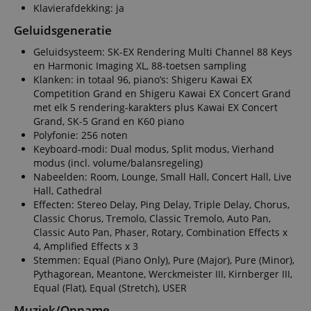
Klavierafdekking: ja
Geluidsgeneratie
Geluidsysteem: SK-EX Rendering Multi Channel 88 Keys
en Harmonic Imaging XL, 88-toetsen sampling
Klanken: in totaal 96, piano’s: Shigeru Kawai EX
Competition Grand en Shigeru Kawai EX Concert Grand
met elk 5 rendering-karakters plus Kawai EX Concert
Grand, SK-5 Grand en K60 piano
Polyfonie: 256 noten
Keyboard-modi: Dual modus, Split modus, Vierhand
modus (incl. volume/balansregeling)
Nabeelden: Room, Lounge, Small Hall, Concert Hall, Live
Hall, Cathedral
Effecten: Stereo Delay, Ping Delay, Triple Delay, Chorus,
Classic Chorus, Tremolo, Classic Tremolo, Auto Pan,
Classic Auto Pan, Phaser, Rotary, Combination Effects x
4, Amplified Effects x 3
Stemmen: Equal (Piano Only), Pure (Major), Pure (Minor),
Pythagorean, Meantone, Werckmeister III, Kirnberger III,
Equal (Flat), Equal (Stretch), USER
Muziek/Opname