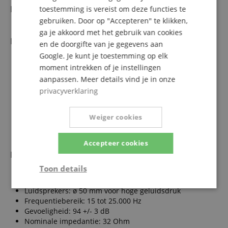
Kleur
toestemming is vereist om deze functies te
gebruiken. Door op "Accepteren" te klikken,
Premium mat zwart
ga je akkoord met het gebruik van cookies
Pianobank
en de doorgifte van je gegevens aan
Google. Je kunt je toestemming op elk
Hoogwaardige pianobank
Massief hout
moment intrekken of je instellingen
Kordstof in zwart
aanpassen. Meer details vind je in onze
Hoogte verstelbaar van 47 tot 56 cm
privacyverklaring
Soepel lopend spindelmechaniek
Antislip rubberen voeten
Weiger cookies
Afmetingen van de zitting: 55 x 32 cm
Draagvermogen: max. 120 kg
Kleur: mat zwart
Accepteer cookies
Koptelefoon
Toon details
Professionele koptelefoon voor studio, digitalpiano of e-
drum
Strikt
Prestatie
Gericht op
Luidsprekers: ø 50 mm voor hoge geluidsdruk
noodzakelijk
Frequentiebereik: 15 tot 25.000 Hz
Gevoeligheid: 94 +/- 3 dB
Nominale impedantie: 32 Ohm