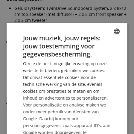
Geluidsysteem: TwinDrive Soundboard System, 2 x 8x12
cm top speaker (met diffusor) + 2 x 8 cm front speaker +
2 x 2 cm tweeter
Vermogen: 50W + 50W + 35W = 135W
Vermogensopname: 55W
Jouw muziek, jouw regels:
Constructie
jouw toestemming voor
ENGLISH
Volledig voorgemonteerd - geen verdere montage nodig
gegevensbescherming.
Pedalen: Grand Feel Pedal System: Sustain (half-pedaal
GERMAN
mogelijk), Soft (half-pedaal mogelijk), Sostenuto
Om je de best mogelijke ervaring op onze
DUTCH
Notenhouder: extra breed met kunstleren bekleding
website te bieden, gebruiken we cookies.
Aansluitingen: LINE IN (stereo mini-jack), LINE IN niveau
Dit omvat essentiële cookies voor de
FRENCH
instelbaar, LINE OUT (L/MONO, R), koptelefoon x 2
technische werking van de site, evenals
(stereo mini-jack en 6,3 mm stereo-jack), USB-MIDI, USB
ITALIAN
cookies om prestaties te meten en om
to Device
inhoud en advertenties te personaliseren.
SPANISH
Afmetingen
Voor personalisatie en analyse maken we
onder meer gebruik van diensten van
Hoogte: 101 cm
Breedte: 145,5 cm
Google. Daarbij kunnen ook
Diepte: 47 cm
persoonsgegevens, zoals apparaat-ID's, aan
Gewicht: 82,5 kg (one piece)
Google worden doorgegeven. Je